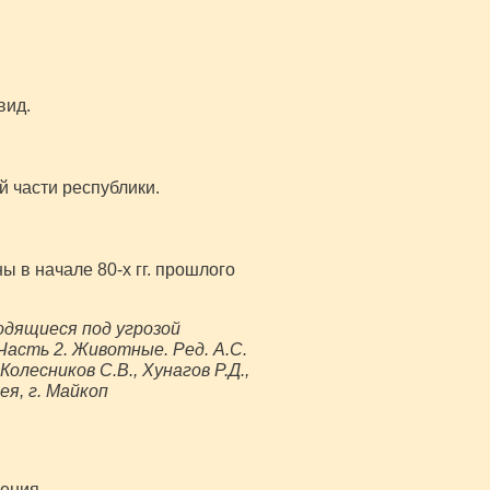
вид.
й части республики.
 в начале 80-х гг. прошлого
одящиеся под угрозой
асть 2. Животные. Ред. А.С.
олесников С.В., Хунагов Р.Д.,
я, г. Майкоп
ения.