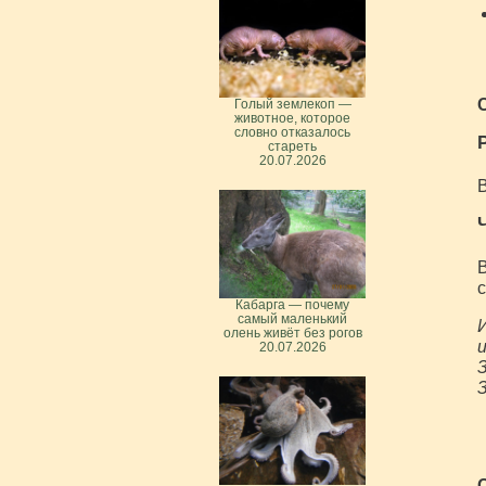
Голый землекоп —
животное, которое
словно отказалось
стареть
20.07.2026
В
В
с
Кабарга — почему
самый маленький
И
олень живёт без рогов
и
20.07.2026
З
З