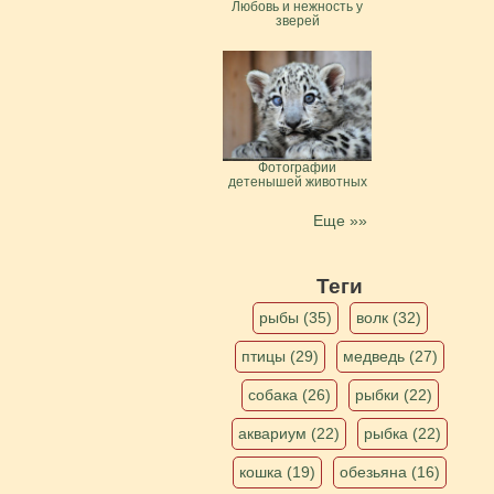
Любовь и нежность у
зверей
Фотографии
детенышей животных
Еще »»
Теги
рыбы (35)
волк (32)
птицы (29)
медведь (27)
собака (26)
рыбки (22)
аквариум (22)
рыбка (22)
кошка (19)
обезьяна (16)