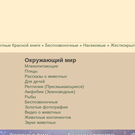
тные Красной книги
»
Беспозвоночные
»
Насекомые
»
Жесткокры
Окружающий мир
Млекопитающие
Птицы
Рассказы о животных
Для детей
Рептилии (Пресмыкающиеся)
Амфибии (Земноводные)
Рыбы
Беспозвоночные
Золотые фотографии
Видео о животных
Животные континентов
Звуки животных
Интересные факты
Рассказы о животных
Д