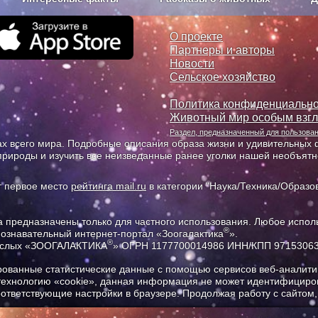
з рекламы
О проекте
О проекте
Партнеры и авторы
Новости
Сельское хозяйство
Политика конфиденциально
Животный мир особым взг
Раздел, предназначенный для пользов
х всего мира. Подробные описания образа жизни и удивительных ф
природы и изучить все неизведанные ранее уголки нашей необъят
т первое место
рейтинга mail.ru
в категории "Наука/Техника/Образов
предназначены только для частного использования. Любое исполь
®
познавательный интернет-портал «Зоогалактика
».
®
рослых «ЗООГАЛАКТИКА
» ОГРН 1177700014986 ИНН/КПП 9715306
ованные статистические данные с помощью сервисов веб-аналитик
 технологию «cookie», данная информация не может идентифициров
соответствующие настройки в браузере. Продолжая работу с сайтом