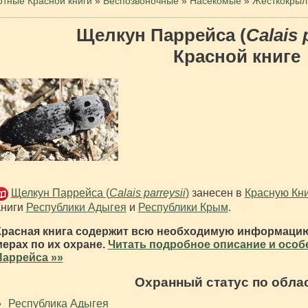
тные Красной книги
»
Беспозвоночные
»
Насекомые
»
Жесткокры
Щелкун Паррейса (
Calais 
Красной книге
Щелкун Паррейса (
Calais parreysii
)
занесен в
Красную Кни
Книги
Республики Адыгея
и
Республики Крым
.
Красная книга содержит всю необходимую информацию
мерах по их охране.
Читать подробное описание и особ
Паррейса »»
Охранный статус по обла
Республика Адыгея