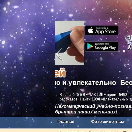
В нашей ЗООГАЛАКТИКЕ живет
5452
ви
рассказов. Найти
1094
увлекательных д
Некоммерческий учебно-позна
братьев наших меньших!
Главная
Фото животных
Наши приложения. Бесплатно и бе