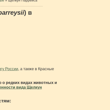
лые
»
Щелкун Паррейса
parreysii
) в
гу России
, а также в Красные
 о редких видах животных и
енности вида Щелкун
стям: