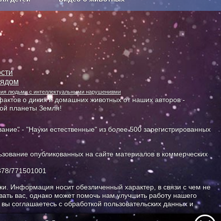
Сельское хозяйство
сти
лядом
ания людьми с интеллектуальными нарушениями
актов о диких и домашних животных от наших авторов -
ной планеты Земля!
ание" - "Науки естественные" из более 500 зарегистрированных
зование опубликованных на сайте материалов в коммерческих
378/771501001
и. Информация носит обезличенный характер, в связи с чем не
ать вас, однако может помочь нам улучшить работу нашего
, вы соглашаетесь с обработкой пользовательских данных и