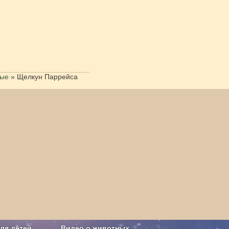
лые
»
Щелкун Паррейса
ля детей
Видео о животных