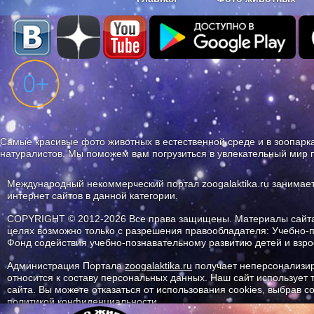
Наши приложения. Бесплатно и бе
Самые красивые фото животных в естественной среде и в зоопарка
натуралистов. Мы поможем вам погрузиться в увлекательный мир 
Международный некоммерческий портал zoogalaktika.ru занимае
интернет сайтов в данной категории.
COPYRIGHT © 2012-2026 Все права защищены. Материалы сайта 
целях возможно только с разрешения правообладателя: Учебно-
Фонд содействия учебно-познавательному развитию детей и вз
Администрация Портала
zoogalaktika.ru
получает неперсонализир
относится к составу персональных данных. Наш сайт использует
сайта. Вы можете отказаться от использования cookies, выбрав 
политикой конфиденциальности.