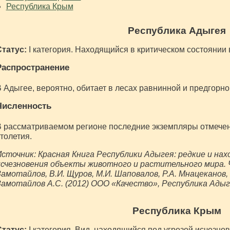
Республика Крым
Республика Адыгея
Статус:
I категория. Находящийся в критическом состоянии 
Распространение
 Адыгее, вероятно, обитает в лесах равнинной и предгорно
Численность
 рассматриваемом регионе последние экземпляры отмечены
толетия.
сточник: Красная Книга Республики Адыгея: редкие и нах
счезновения объекты животного и растительного мира. Ч
амотайлов, В.И. Щуров, М.И. Шаповалов, Р.А. Мнацеканов, К
амотайлов А.С. (2012) ООО «Качество», Республика Адыге
Республика Крым
Статус:
I категория. Вид, находящийся под угрозой исчезнов