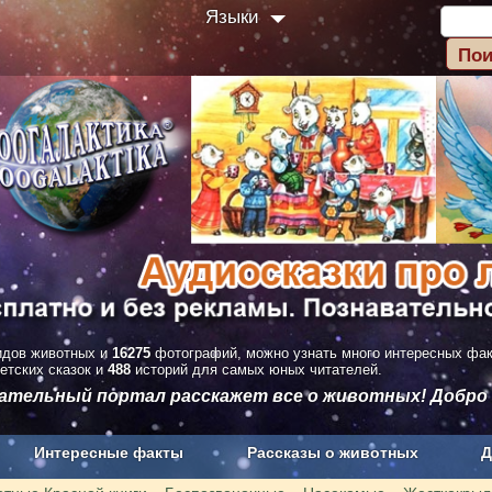
Языки
дов животных и
16275
фотографий, можно узнать много интересных фа
етских сказок и
488
историй для самых юных читателей.
вательный портал расскажет все о животных! Добро
Интересные факты
Рассказы о животных
Д
з рекламы
О проекте