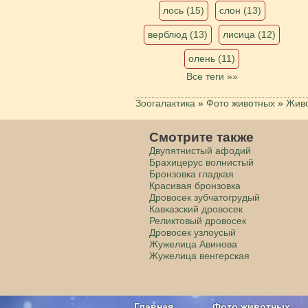
лось (15)
слон (13)
верблюд (13)
лисица (12)
олень (11)
Все теги »»
Зоогалактика
»
Фото животных
»
Живо
Смотрите также
Двупятнистый афодий
Брахицерус волнистый
Бронзовка гладкая
Красивая бронзовка
Дровосек зубчатогрудый
Кавказский дровосек
Реликтовый дровосек
Дровосек узлоусый
Жужелица Авинова
Жужелица венгерская
Главная
Фото животных