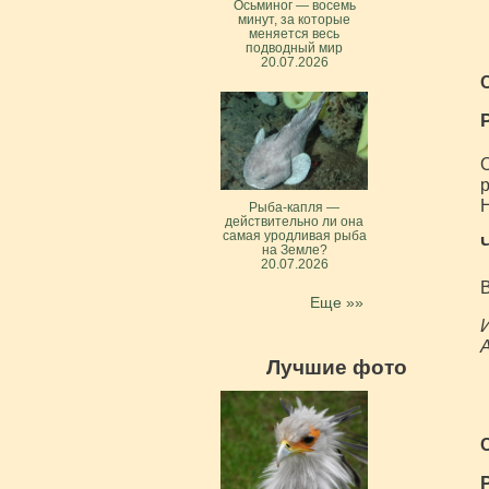
Осьминог — восемь
минут, за которые
меняется весь
подводный мир
20.07.2026
О
р
Рыба-капля —
действительно ли она
самая уродливая рыба
на Земле?
20.07.2026
В
Еще »»
И
А
Лучшие фото