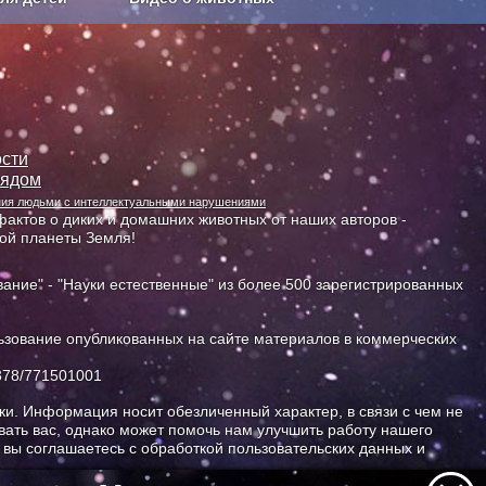
Сельское хозяйство
сти
лядом
ания людьми с интеллектуальными нарушениями
актов о диких и домашних животных от наших авторов -
ной планеты Земля!
ание" - "Науки естественные" из более 500 зарегистрированных
зование опубликованных на сайте материалов в коммерческих
378/771501001
и. Информация носит обезличенный характер, в связи с чем не
ать вас, однако может помочь нам улучшить работу нашего
, вы соглашаетесь с обработкой пользовательских данных и