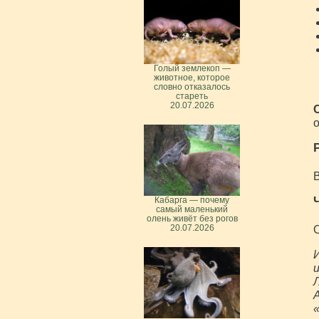
Голый землекоп —
животное, которое
словно отказалось
стареть
20.07.2026
о
В
Кабарга — почему
самый маленький
олень живёт без рогов
О
20.07.2026
И
и
Л