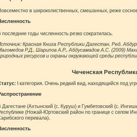
овсеместно в широколиственных, смешанных, реже соснов
Численность
 последние годы численность резко сократилась.
сточник: Красная Книга Республики Дагестан. Ред. Абдура
агомедов Р.Д., Шарипов А.Р., Абдусамадов А.С. (2009) М
природных ресурсов и охраны окружающей среды республи
Чеченская Республик
Статус:
I категория. Очень редкий вид, находящийся под уг
Распространение
 Дагестане (Ахтынский (с. Куруш) и Гумбетовский (с. Ингиш
еспублике (Ножай-Юртовский район по границе с селом Ин
арибского перевала).
Численность