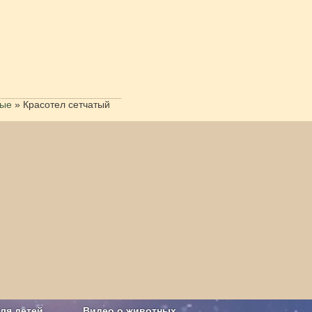
лые
»
Красотел сетчатый
ля детей
Видео о животных