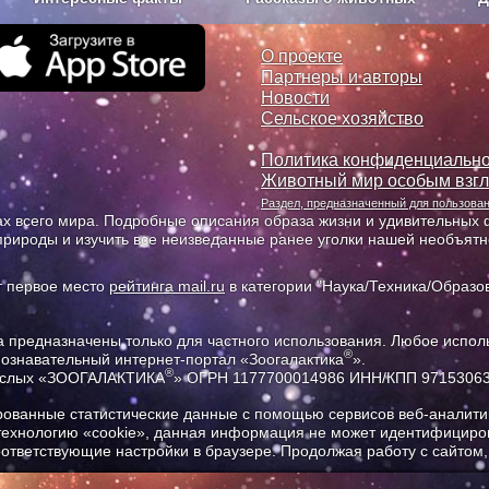
з рекламы
О проекте
О проекте
Партнеры и авторы
Новости
Сельское хозяйство
Политика конфиденциально
Животный мир особым взг
Раздел, предназначенный для пользов
х всего мира. Подробные описания образа жизни и удивительных ф
природы и изучить все неизведанные ранее уголки нашей необъят
т первое место
рейтинга mail.ru
в категории "Наука/Техника/Образов
предназначены только для частного использования. Любое исполь
®
познавательный интернет-портал «Зоогалактика
».
®
рослых «ЗООГАЛАКТИКА
» ОГРН 1177700014986 ИНН/КПП 9715306
ованные статистические данные с помощью сервисов веб-аналитик
 технологию «cookie», данная информация не может идентифициров
соответствующие настройки в браузере. Продолжая работу с сайтом