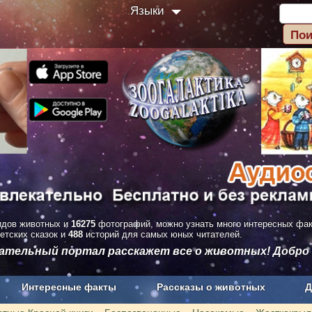
Языки
дов животных и
16275
фотографий, можно узнать много интересных фа
етских сказок и
488
историй для самых юных читателей.
вательный портал расскажет все о животных! Добро
Интересные факты
Рассказы о животных
Д
з рекламы
О проекте