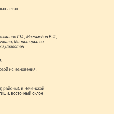
ых лесах.
хманов Г.М., Магомедов Б.И.,
ахачкала, Министерство
ки Дагестан
а
розой исчезновения.
и) районы), в Чеченской
гиши, восточный склон