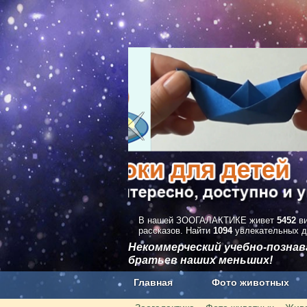
В нашей ЗООГАЛАКТИКЕ живет
5452
ви
рассказов. Найти
1094
увлекательных д
Некоммерческий учебно-позна
братьев наших меньших!
Главная
Фото животных
Наши приложения. Бесплатно и бе