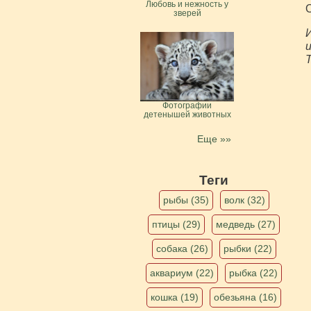
Любовь и нежность у
зверей
И
и
Т
Фотографии
детенышей животных
Еще »»
Теги
рыбы (35)
волк (32)
птицы (29)
медведь (27)
собака (26)
рыбки (22)
аквариум (22)
рыбка (22)
кошка (19)
обезьяна (16)