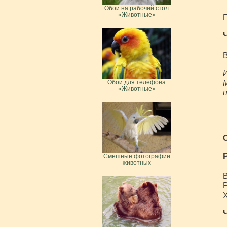
Обои на рабочий стол
«Животные»
П
В
И
М
Обои для телефона
«Животные»
Смешные фотографии
животных
В
Р
Х