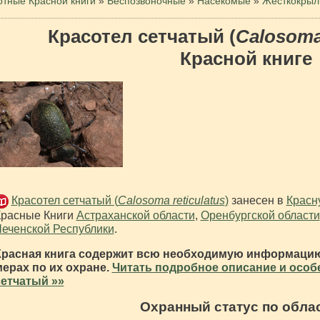
тные Красной книги
»
Беспозвоночные
»
Насекомые
»
Жесткокры
Красотел сетчатый (
Calosoma 
Красной книге
Красотел сетчатый (
Calosoma reticulatus
)
занесен в
Красн
Красные Книги
Астраханской области
,
Оренбургской области
еченской Республики
.
Красная книга содержит всю необходимую информацию
мерах по их охране.
Читать подробное описание и особ
сетчатый »»
Охранный статус по обла