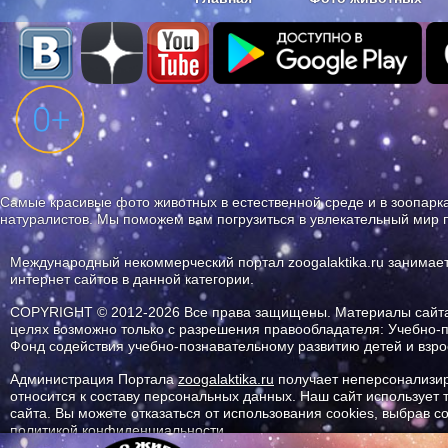
Наши приложения. Бесплатно и бе
Самые красивые фото животных в естественной среде и в зоопарка
натуралистов. Мы поможем вам погрузиться в увлекательный мир 
Международный некоммерческий портал zoogalaktika.ru занимае
интернет сайтов в данной категории.
COPYRIGHT © 2012-2026 Все права защищены. Материалы сайта 
целях возможно только с разрешения правообладателя: Учебно-
Фонд содействия учебно-познавательному развитию детей и вз
Администрация Портала
zoogalaktika.ru
получает неперсонализир
относится к составу персональных данных. Наш сайт использует
сайта. Вы можете отказаться от использования cookies, выбрав 
политикой конфиденциальности.