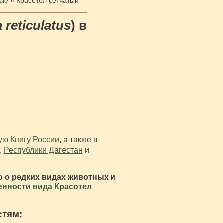
лые
»
Красотел сетчатый
reticulatus
) в
ую Книгу России
, а также в
,
Республики Дагестан
и
 о редких видах животных и
енности вида Красотел
стям: