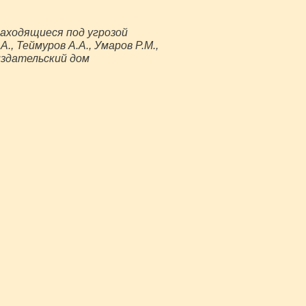
находящиеся под угрозой
, Теймуров А.А., Умаров Р.М.,
 издательский дом