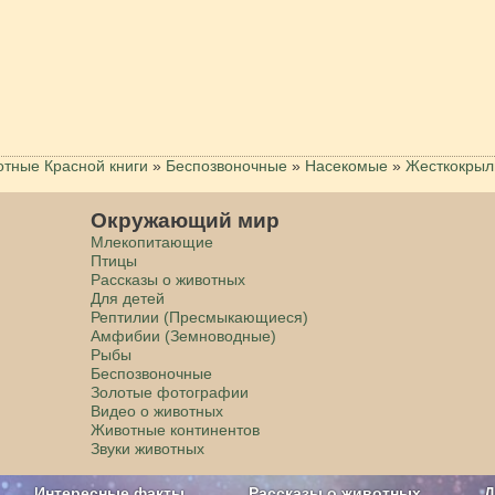
тные Красной книги
»
Беспозвоночные
»
Насекомые
»
Жесткокры
Окружающий мир
Млекопитающие
Птицы
Рассказы о животных
Для детей
Рептилии (Пресмыкающиеся)
Амфибии (Земноводные)
Рыбы
Беспозвоночные
Золотые фотографии
Видео о животных
Животные континентов
Звуки животных
Интересные факты
Рассказы о животных
Д