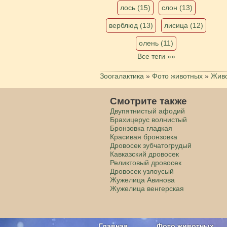
лось (15)
слон (13)
верблюд (13)
лисица (12)
олень (11)
Все теги »»
Зоогалактика
»
Фото животных
»
Живо
Смотрите также
Двупятнистый афодий
Брахицерус волнистый
Бронзовка гладкая
Красивая бронзовка
Дровосек зубчатогрудый
Кавказский дровосек
Реликтовый дровосек
Дровосек узлоусый
Жужелица Авинова
Жужелица венгерская
Главная
Фото животных