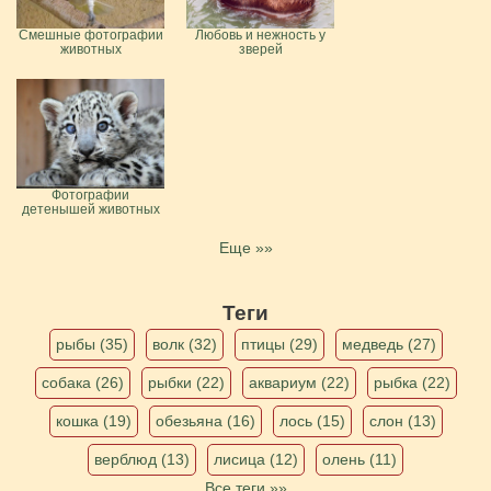
Смешные фотографии
Любовь и нежность у
животных
зверей
Фотографии
детенышей животных
Еще »»
Теги
рыбы (35)
волк (32)
птицы (29)
медведь (27)
собака (26)
рыбки (22)
аквариум (22)
рыбка (22)
кошка (19)
обезьяна (16)
лось (15)
слон (13)
верблюд (13)
лисица (12)
олень (11)
Все теги »»