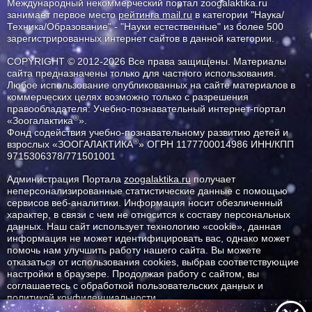
Международный некоммерческий портал zoogalaktika.ru
занимает первое место
рейтинга mail.ru
в категории "Наука/
Техника/Образование" - "Науки естественные" из более 500
зарегистрированных интернет сайтов в данной категории.
COPYRIGHT © 2012-2026 Все права защищены. Материалы
сайта предназначены только для частного использования.
Любое использование опубликованных на сайте материалов в
коммерческих целях возможно только с разрешения
правообладателя: Учебно-познавательный интернет-портал
®
«Зоогалактика
».
Фонд содействия учебно-познавательному развитию детей и
®
взрослых «ЗООГАЛАКТИКА
» ОГРН 1177700014986 ИНН/КПП
9715306378/771501001
Администрация Портала
zoogalaktika.ru
получает
неперсонализированные статистические данные с помощью
сервисов веб-аналитики. Информация носит обезличенный
характер, в связи с чем не относится к составу персональных
данных. Наш сайт использует технологию «cookie», данная
информация не может идентифицировать вас, однако может
помочь нам улучшить работу нашего сайта. Вы можете
отказаться от использования cookies, выбрав соответствующие
настройки в браузере. Продолжая работу с сайтом, вы
соглашаетесь с обработкой пользовательских данных и
политикой конфиденциальности.