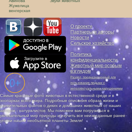
Авинова
Звуки животных
Жужелица
венгерская
О проекте
Партнеры и авторы
Новости
Сельское хозяйство
Политика
конфиденциальности
Животный мир особым
взглядом
Раздел, предназначенный для
пользования людьми с
интеллектуальными нарушениями
Самые красивые фото животных в естественной среде и в
зоопарках всего мира. Подробные описания образа жизни и
удивительных фактов о диких и домашних животных от наших
авторов - натуралистов. Мы поможем вам погрузиться в
увлекательный мир природы и изучить все неизведанные ранее
уголки нашей необъятной планеты Земля!