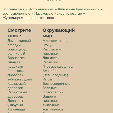
Зоогалактика
»
Фото животных
»
Животные Красной книги
»
Беспозвоночные
»
Насекомые
»
Жесткокрылые
»
Жужелица морщинистокрылая
Смотрите
Окружающий
также
мир
Двупятнистый
Млекопитающие
афодий
Птицы
Брахицерус
Рассказы о
волнистый
животных
Бронзовка
Для детей
гладкая
Рептилии
Красивая
(Пресмыкающиеся)
бронзовка
Амфибии
Дровосек
(Земноводные)
зубчатогрудый
Рыбы
Кавказский
Беспозвоночные
дровосек
Золотые
Реликтовый
фотографии
дровосек
Видео о
Дровосек
животных
узлоусый
Животные
Жужелица
континентов