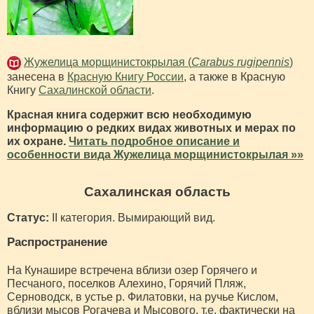
Жужелица морщинистокрылая (
Carabus rugipennis
)
занесена в
Красную Книгу России
, а также в Красную
Книгу
Сахалинской области
.
Красная книга содержит всю необходимую
информацию о редких видах животных и мерах по
их охране.
Читать подробное описание и
особенности вида Жужелица морщинистокрылая »»
Сахалинская область
Статус:
II категория. Вымирающий вид.
Распространение
На Кунашире встречена вблизи озер Горячего и
Песчаного, поселков Алехино, Горячий Пляж,
Серноводск, в устье р. Филатовки, на ручье Кислом,
вблизи мысов Рогачева и Мысового, т.е. фактически на