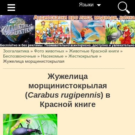
Языки
Зоогалактика
»
Фото животных
»
Животные Красной книги
»
Беспозвоночные
»
Насекомые
»
Жесткокрылые
»
Жужелица морщинистокрылая
Жужелица
морщинистокрылая
(
Carabus rugipennis
) в
Красной книге