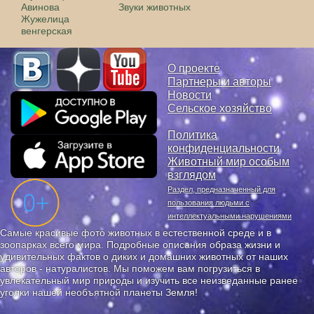
Авинова
Звуки животных
Жужелица
венгерская
О проекте
Партнеры и авторы
Новости
Сельское хозяйство
Политика
конфиденциальности
Животный мир особым
взглядом
Раздел, предназначенный для
пользования людьми с
интеллектуальными нарушениями
Самые красивые фото животных в естественной среде и в
зоопарках всего мира. Подробные описания образа жизни и
удивительных фактов о диких и домашних животных от наших
авторов - натуралистов. Мы поможем вам погрузиться в
увлекательный мир природы и изучить все неизведанные ранее
уголки нашей необъятной планеты Земля!