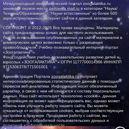
Международный некоммерческий портал zoogalaktika.ru
занимает первое место
рейтинга mail.ru
в категории "Наука/
Техника/Образование" - "Науки естественные" из более 500
зарегистрированных интернет сайтов в данной категории.
COPYRIGHT © 2012-2026 Все права защищены. Материалы
сайта предназначены только для частного использования.
Любое использование опубликованных на сайте материалов в
коммерческих целях возможно только с разрешения
правообладателя: Учебно-познавательный интернет-портал
®
«Зоогалактика
».
Фонд содействия учебно-познавательному развитию детей и
®
взрослых «ЗООГАЛАКТИКА
» ОГРН 1177700014986 ИНН/КПП
9715306378/771501001
Администрация Портала
zoogalaktika.ru
получает
неперсонализированные статистические данные с помощью
сервисов веб-аналитики. Информация носит обезличенный
характер, в связи с чем не относится к составу персональных
данных. Наш сайт использует технологию «cookie», данная
информация не может идентифицировать вас, однако может
помочь нам улучшить работу нашего сайта. Вы можете
отказаться от использования cookies, выбрав соответствующие
настройки в браузере. Продолжая работу с сайтом, вы
соглашаетесь с обработкой пользовательских данных и
политикой конфиденциальности.