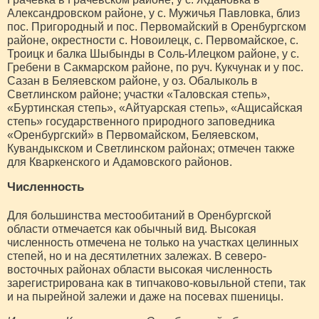
Александровском районе, у с. Мужичья Павловка, близ
пос. Пригородный и пос. Первомайский в Оренбургском
районе, окрестности с. Новоилецк, с. Первомайское, с.
Троицк и балка Шыбынды в Соль-Илецком районе, у с.
Гребени в Сакмарском районе, по руч. Кукчунак и у пос.
Сазан в Беляевском районе, у оз. Обалыколь в
Светлинском районе; участки «Таловская степь»,
«Буртинская степь», «Айтуарская степь», «Ащисайская
степь» государственного природного заповедника
«Оренбургский» в Первомайском, Беляевском,
Кувандыкском и Светлинском районах; отмечен также
для Кваркенского и Адамовского районов.
Численность
Для большинства местообитаний в Оренбургской
области отмечается как обычный вид. Высокая
численность отмечена не только на участках целинных
степей, но и на десятилетних залежах. В северо-
восточных районах области высокая численность
зарегистрирована как в типчаково-ковыльной степи, так
и на пырейной залежи и даже на посевах пшеницы.