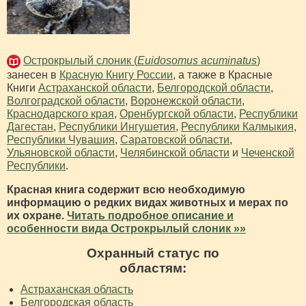
Острокрылый слоник (
Euidosomus acuminatus
)
занесен в
Красную Книгу России
, а также в Красные
Книги
Астраханской области
,
Белгородской области
,
Волгоградской области
,
Воронежской области
,
Краснодарского края
,
Оренбургской области
,
Республики
Дагестан
,
Республики Ингушетия
,
Республики Калмыкия
,
Республики Чувашия
,
Саратовской области
,
Ульяновской области
,
Челябинской области
и
Чеченской
Республики
.
Красная книга содержит всю необходимую
информацию о редких видах животных и мерах по
их охране.
Читать подробное описание и
особенности вида Острокрылый слоник »»
Охранный статус по
областям:
Астраханская область
Белгородская область