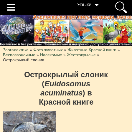
Языки
Зоогалактика
»
Фото животных
»
Животные Красной книги
»
Беспозвоночные
»
Насекомые
»
Жесткокрылые
»
Острокрылый слоник
Острокрылый слоник
(
Euidosomus
acuminatus
) в
Красной книге