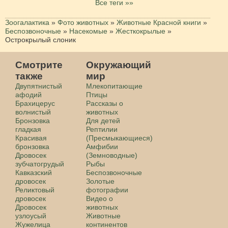
Все теги »»
Зоогалактика
»
Фото животных
»
Животные Красной книги
»
Беспозвоночные
»
Насекомые
»
Жесткокрылые
»
Острокрылый слоник
Смотрите
Окружающий
также
мир
Двупятнистый
Млекопитающие
афодий
Птицы
Брахицерус
Рассказы о
волнистый
животных
Бронзовка
Для детей
гладкая
Рептилии
Красивая
(Пресмыкающиеся)
бронзовка
Амфибии
Дровосек
(Земноводные)
зубчатогрудый
Рыбы
Кавказский
Беспозвоночные
дровосек
Золотые
Реликтовый
фотографии
дровосек
Видео о
Дровосек
животных
узлоусый
Животные
Жужелица
континентов