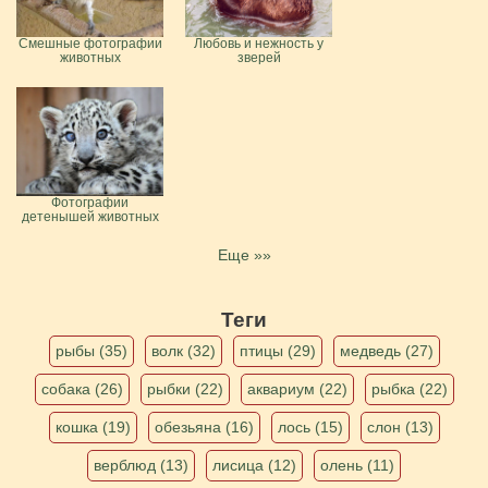
Смешные фотографии
Любовь и нежность у
животных
зверей
Фотографии
детенышей животных
Еще »»
Теги
рыбы (35)
волк (32)
птицы (29)
медведь (27)
собака (26)
рыбки (22)
аквариум (22)
рыбка (22)
кошка (19)
обезьяна (16)
лось (15)
слон (13)
верблюд (13)
лисица (12)
олень (11)