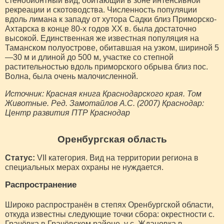
стенобионтный вид, обитающий в зоне интенсивной
рекреации и скотоводства. Численность популяции
вдоль лимана к западу от хутора Садки близ Приморско-
Ахтарска в конце 80-х годов XX в. была достаточно
высокой. Единственная же известная популяция на
Таманском полуострове, обитавшая на узком, шириной 5
—30 м и длиной до 500 м, участке со степной
растительностью вдоль приморского обрыва близ пос.
Волна, была очень малочисленной.
Источник: Красная книга Краснодарского края. Том
Животные. Ред. Замотайлов А.С. (2007) Краснодар:
Центр развития ПТР Краснодар
Оренбургская область
Статус:
VII категория. Вид на территории региона в
специальных мерах охраны не нуждается.
Распространение
Широко распространён в степях Оренбургской области,
откуда известны следующие точки сбора: окрестности с.
Грачёвка в Грачёвском районе, у с. Ждановка в