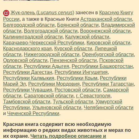
Жук-олень (
Lucanus cervus
)
занесен в
Красную Книгу
России
, а также в Красные Книги
Астраханской области
,
Белгородской области
,
Брянской области
,
Владимирской
области
,
Волгоградской области
,
Воронежской области
,
Калининградской области
,
Калужской области
,
Карачаево-Черкесской Республики
,
Кировской области
,
Краснодарского края
,
Курской области
,
Липецкой
области
,
Нижегородской области
,
Оренбургской области
,
Орловской области
,
Пензенской области
,
Псковской
области
,
Республики Адыгея
,
Республики Башкортостан
,
Республики Дагестан
,
Республики Ингушетия
,
Республики Калмыкия
,
Республики Крым
,
Республики
Марий Эл
,
Республики Мордовия
,
Республики Татарстан
,
Республики Чувашия
,
Ростовской области
,
Самарской
области
,
Саратовской области
,
г. Севастополя
,
Тамбовской области
,
Тульской области
,
Удмуртской
Республики
,
Ульяновской области
,
Челябинской области
и
Чеченской Республики
.
Красная книга содержит всю необходимую
информацию о редких видах животных и мерах по
их охране.
Читать подробное описание и