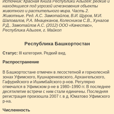
Источник: Красная Книга Республики Адыгея: редкие и
находящиеся под угрозой исчезновения объекты
животного и растительного мира. Часть 2.
Животные. Ред. А.С. Замотайлов, В.И. Щуров, М.И.
Шаповалов, Р.А. Мнацеканов, Колесников С.В., Хунагов
Р.Д., Замотайлов А.С. (2012) ООО «Качество»,
Республика Адыгея, г. Майкоп
Республика Башкортостан
Статус:
III категория. Редкий вид.
Распространение
В Башкортостане отмечен в лесостепной и горнолесной
зонах Уфимского, Кушнаренковского, Архангельского,
Гафурийского и Ишимбайского р-нов. Регулярно
отмечался в Уфимском р-не в 1980–1990 гг. В последнее
десятилетие встречи с ним стали единичны. Последняя
регистрация произошла 2007 г. в д. Юматово Уфимского
р-на.
Численность