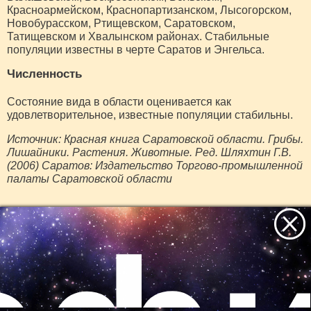
Красноармейском, Краснопартизанском, Лысогорском,
Новобурасском, Ртищевском, Саратовском,
Татищевском и Хвалынском районах. Стабильные
популяции известны в черте Саратов и Энгельса.
Численность
Состояние вида в области оценивается как
удовлетворительное, известные популяции стабильны.
Источник: Красная книга Саратовской области. Грибы.
Лишайники. Растения. Животные. Ред. Шляхтин Г.В.
(2006) Саратов: Издательство Торгово-промышленной
палаты Саратовской области
г. Севастополь
Статус:
II категория. Сокращающийся в численности
вид.
Распространение
Все самое интересное
В Крыму заселяет всю горную и часть предгорной зоны в