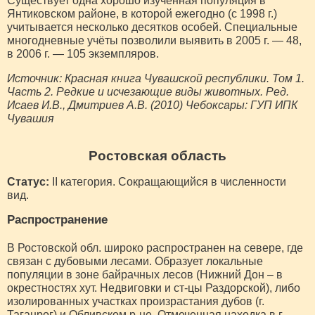
Существует одна хорошо изученная популяция в
Янтиковском районе, в которой ежегодно (с 1998 г.)
учитывается несколько десятков особей. Специальные
многодневные учёты позволили выявить в 2005 г. — 48,
в 2006 г. — 105 экземпляров.
Источник: Красная книга Чувашской республики. Том 1.
Часть 2. Редкие и исчезающие виды животных. Ред.
Исаев И.В., Дмитриев А.В. (2010) Чебоксары: ГУП ИПК
Чувашия
Ростовская область
Статус:
II категория. Сокращающийся в численности
вид.
Распространение
В Ростовской обл. широко распространен на севере, где
связан с дубовыми лесами. Образует локальные
популяции в зоне байрачных лесов (Нижний Дон – в
окрестностях хут. Недвиговки и ст-цы Раздорской), либо
изолированных участках произрастания дубов (г.
Таганрог) и Обливском р-не. Отмеченная находка в г.