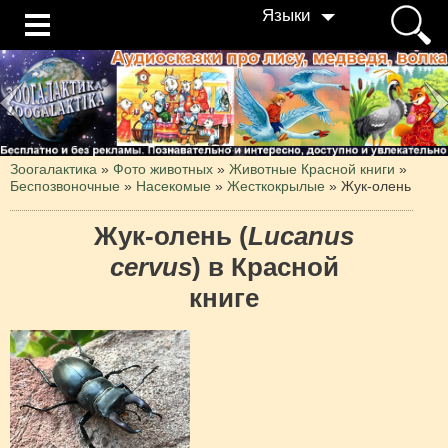
Языки
Зоогалактика
»
Фото животных
»
Животные Красной книги
»
Беспозвоночные
»
Насекомые
»
Жесткокрылые
»
Жук-олень
Жук-олень (
Lucanus
cervus
) в Красной
книге