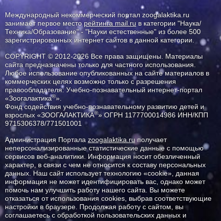
Международный некоммерческий портал zoogalaktika.ru
занимает первое место
рейтинга mail.ru
в категории "Наука/
Техника/Образование" - "Науки естественные" из более 500
зарегистрированных интернет сайтов в данной категории.
COPYRIGHT © 2012-2026 Все права защищены. Материалы
сайта предназначены только для частного использования.
Любое использование опубликованных на сайте материалов в
коммерческих целях возможно только с разрешения
правообладателя: Учебно-познавательный интернет-портал
®
«Зоогалактика
».
Фонд содействия учебно-познавательному развитию детей и
®
взрослых «ЗООГАЛАКТИКА
» ОГРН 1177700014986 ИНН/КПП
9715306378/771501001
Администрация Портала
zoogalaktika.ru
получает
неперсонализированные статистические данные с помощью
сервисов веб-аналитики. Информация носит обезличенный
характер, в связи с чем не относится к составу персональных
данных. Наш сайт использует технологию «cookie», данная
информация не может идентифицировать вас, однако может
помочь нам улучшить работу нашего сайта. Вы можете
отказаться от использования cookies, выбрав соответствующие
настройки в браузере. Продолжая работу с сайтом, вы
соглашаетесь с обработкой пользовательских данных и