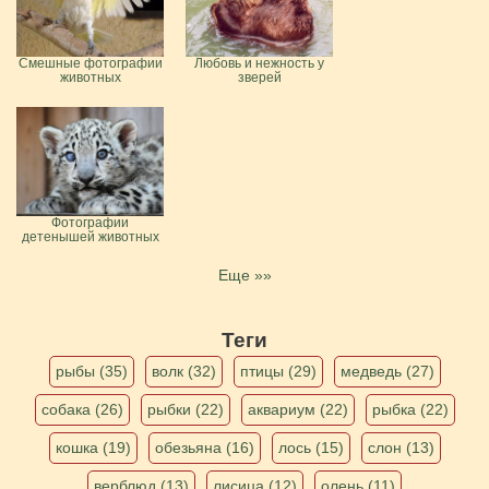
Смешные фотографии
Любовь и нежность у
животных
зверей
Фотографии
детенышей животных
Еще »»
Теги
рыбы (35)
волк (32)
птицы (29)
медведь (27)
собака (26)
рыбки (22)
аквариум (22)
рыбка (22)
кошка (19)
обезьяна (16)
лось (15)
слон (13)
верблюд (13)
лисица (12)
олень (11)