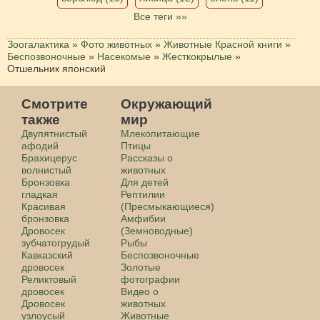
Все теги »»
Зоогалактика
»
Фото животных
»
Животные Красной книги
»
Беспозвоночные
»
Насекомые
»
Жесткокрылые
»
Отшельник японский
Смотрите
Окружающий
также
мир
Двупятнистый
Млекопитающие
афодий
Птицы
Брахицерус
Рассказы о
волнистый
животных
Бронзовка
Для детей
гладкая
Рептилии
Красивая
(Пресмыкающиеся)
бронзовка
Амфибии
Дровосек
(Земноводные)
зубчатогрудый
Рыбы
Кавказский
Беспозвоночные
дровосек
Золотые
Реликтовый
фотографии
дровосек
Видео о
Дровосек
животных
узлоусый
Животные