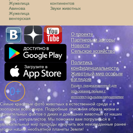
Жужелица
континентов
Авинова
Звуки животных
Жужелица
венгерская
О проекте
Партнеры и авторы
Новости
Сельское хозяйство
Политика
конфиденциальности
Животный мир особым
взглядом
Раздел, предназначенный для
пользования людьми с
интеллектуальными нарушениями
Самые красивые фото животных в естественной среде и в
зоопарках всего мира. Подробные описания образа жизни и
удивительных фактов о диких и домашних животных от наших
авторов - натуралистов. Мы поможем вам погрузиться в
увлекательный мир природы и изучить все неизведанные ранее
уголки нашей необъятной планеты Земля!