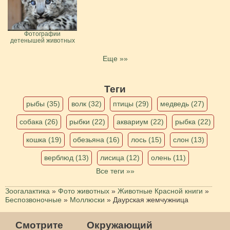
Фотографии
детенышей животных
Еще »»
Теги
рыбы (35)
волк (32)
птицы (29)
медведь (27)
собака (26)
рыбки (22)
аквариум (22)
рыбка (22)
кошка (19)
обезьяна (16)
лось (15)
слон (13)
верблюд (13)
лисица (12)
олень (11)
Все теги »»
Зоогалактика
»
Фото животных
»
Животные Красной книги
»
Беспозвоночные
»
Моллюски
»
Даурская жемчужница
Смотрите
Окружающий