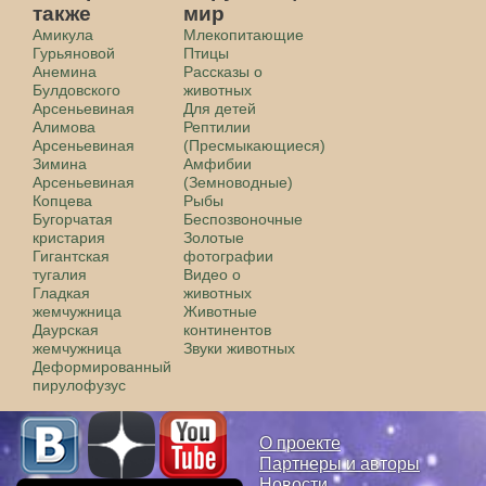
также
мир
Амикула
Млекопитающие
Гурьяновой
Птицы
Анемина
Рассказы о
Булдовского
животных
Арсеньевиная
Для детей
Алимова
Рептилии
Арсеньевиная
(Пресмыкающиеся)
Зимина
Амфибии
Арсеньевиная
(Земноводные)
Копцева
Рыбы
Бугорчатая
Беспозвоночные
кристария
Золотые
Гигантская
фотографии
тугалия
Видео о
Гладкая
животных
жемчужница
Животные
Даурская
континентов
жемчужница
Звуки животных
Деформированный
пирулофузус
О проекте
Партнеры и авторы
Новости