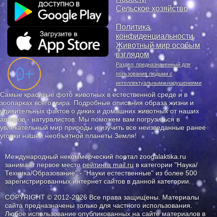
Сельское хозяйство
Политика
конфиденциальности
Животный мир особым
взглядом
Раздел, предназначенный для
пользования людьми с
интеллектуальными нарушениями
Самые красивые фото животных в естественной среде и в
зоопарках всего мира. Подробные описания образа жизни и
удивительных фактов о диких и домашних животных от наших
авторов - натуралистов. Мы поможем вам погрузиться в
увлекательный мир природы и изучить все неизведанные ранее
уголки нашей необъятной планеты Земля!
Международный некоммерческий портал zoogalaktika.ru
занимает первое место
рейтинга mail.ru
в категории "Наука/
Техника/Образование" - "Науки естественные" из более 500
зарегистрированных интернет сайтов в данной категории.
COPYRIGHT © 2012-2026 Все права защищены. Материалы
сайта предназначены только для частного использования.
Любое использование опубликованных на сайте материалов в