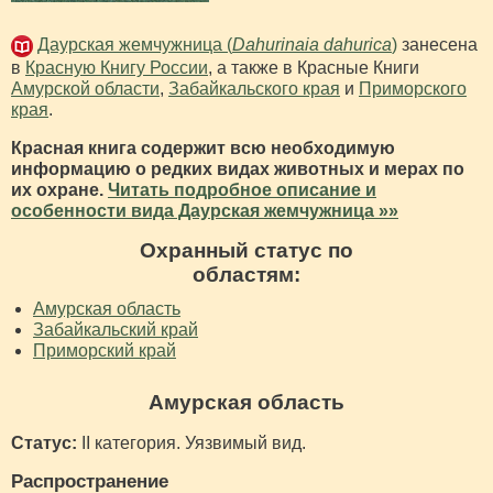
Даурская жемчужница (
Dahurinaia dahurica
)
занесена
в
Красную Книгу России
, а также в Красные Книги
Амурской области
,
Забайкальского края
и
Приморского
края
.
Красная книга содержит всю необходимую
информацию о редких видах животных и мерах по
их охране.
Читать подробное описание и
особенности вида Даурская жемчужница »»
Охранный статус по
областям:
Амурская область
Забайкальский край
Приморский край
Амурская область
Статус:
II категория. Уязвимый вид.
Распространение