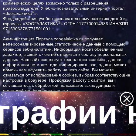
коммерческих целях возможно только с разрешения
правообладателя: Учебно-познавательный интернет-портал
®
«Зоогалактика
».
Фонд содействия учебно-познавательному развитию детей и
®
взрослых «ЗООГАЛАКТИКА
» ОГРН 1177700014986 ИНН/КПП
9715306378/771501001
Администрация Портала
zoogalaktika.ru
получает
неперсонализированные статистические данные с помощью
сервисов веб-аналитики. Информация носит обезличенный
характер, в связи с чем не относится к составу персональных
данных. Наш сайт использует технологию «cookie», данная
информация не может идентифицировать вас, однако может
помочь нам улучшить работу нашего сайта. Вы можете
отказаться от использования cookies, выбрав соответствующие
настройки в браузере. Продолжая работу с сайтом, вы
соглашаетесь с обработкой пользовательских данных и
политикой конфиденциальности.
графии н
ID ресурса: 10405
Все самое интересное