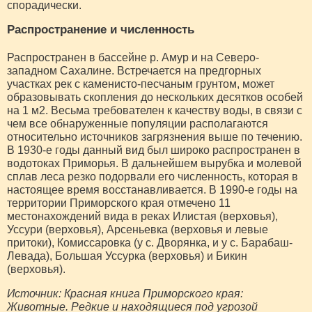
спорадически.
Распространение и численность
Распространен в бассейне р. Амур и на Северо-
западном Сахалине. Встречается на предгорных
участках рек с каменисто-песчаным грунтом, может
образовывать скопления до нескольких десятков особей
на 1 м2. Весьма требователен к качеству воды, в связи с
чем все обнаруженные популяции располагаются
относительно источников загрязнения выше по течению.
В 1930-е годы данный вид был широко распространен в
водотоках Приморья. В дальнейшем вырубка и молевой
сплав леса резко подорвали его численность, которая в
настоящее время восстанавливается. В 1990-е годы на
территории Приморского края отмечено 11
местонахождений вида в реках Илистая (верховья),
Уссури (верховья), Арсеньевка (верховья и левые
притоки), Комиссаровка (у с. Дворянка, и у с. Барабаш-
Левада), Большая Уссурка (верховья) и Бикин
(верховья).
Источник: Красная книга Приморского края:
Животные. Редкие и находящиеся под угрозой