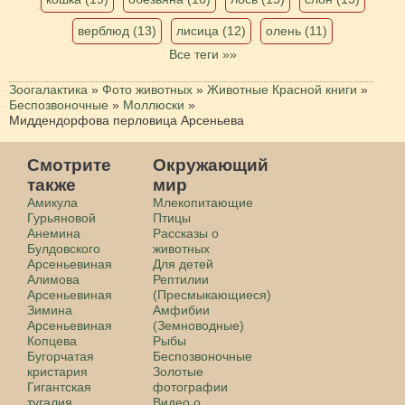
верблюд (13)
лисица (12)
олень (11)
Все теги »»
Зоогалактика
»
Фото животных
»
Животные Красной книги
»
Беспозвоночные
»
Моллюски
»
Миддендорфова перловица Арсеньева
Смотрите
Окружающий
также
мир
Амикула
Млекопитающие
Гурьяновой
Птицы
Анемина
Рассказы о
Булдовского
животных
Арсеньевиная
Для детей
Алимова
Рептилии
Арсеньевиная
(Пресмыкающиеся)
Зимина
Амфибии
Арсеньевиная
(Земноводные)
Копцева
Рыбы
Бугорчатая
Беспозвоночные
кристария
Золотые
Гигантская
фотографии
тугалия
Видео о