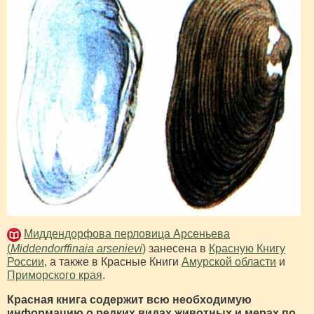
Миддендорфова перловица Арсеньева
(
Middendorffinaia arsenievi
)
занесена в
Красную Книгу
России
, а также в Красные Книги
Амурской области
и
Приморского края
.
Красная книга содержит всю необходимую
информацию о редких видах животных и мерах по