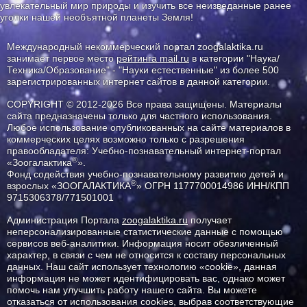
увлекательный мир природы и изучить все неизведанные ранее
уголки нашей необъятной планеты Земля!
Международный некоммерческий портал zoogalaktika.ru
занимает первое место
рейтинга mail.ru
в категории "Наука/
Техника/Образование" - "Науки естественные" из более 500
зарегистрированных интернет сайтов в данной категории.
COPYRIGHT © 2012-2026 Все права защищены. Материалы
сайта предназначены только для частного использования.
Любое использование опубликованных на сайте материалов в
коммерческих целях возможно только с разрешения
правообладателя: Учебно-познавательный интернет-портал
®
«Зоогалактика
».
Фонд содействия учебно-познавательному развитию детей и
®
взрослых «ЗООГАЛАКТИКА
» ОГРН 1177700014986 ИНН/КПП
9715306378/771501001
Администрация Портала
zoogalaktika.ru
получает
неперсонализированные статистические данные с помощью
сервисов веб-аналитики. Информация носит обезличенный
характер, в связи с чем не относится к составу персональных
данных. Наш сайт использует технологию «cookie», данная
информация не может идентифицировать вас, однако может
помочь нам улучшить работу нашего сайта. Вы можете
отказаться от использования cookies, выбрав соответствующие