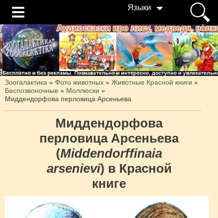
Языки
Зоогалактика
»
Фото животных
»
Животные Красной книги
»
Беспозвоночные
»
Моллюски
»
Миддендорфова перловица Арсеньева
Миддендорфова
перловица Арсеньева
(
Middendorffinaia
arsenievi
) в Красной
книге