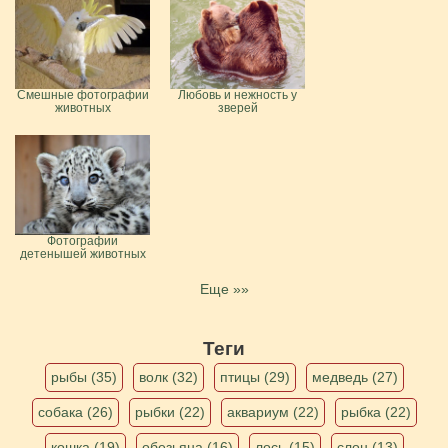
Смешные фотографии
Любовь и нежность у
животных
зверей
Фотографии
детенышей животных
Еще »»
Теги
рыбы (35)
волк (32)
птицы (29)
медведь (27)
собака (26)
рыбки (22)
аквариум (22)
рыбка (22)
кошка (19)
обезьяна (16)
лось (15)
слон (13)