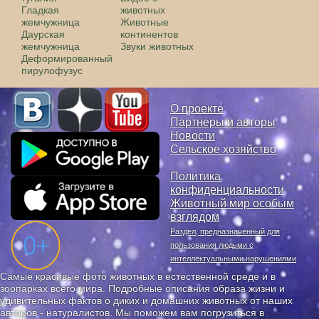
Гладкая
животных
жемчужница
Животные
Даурская
континентов
жемчужница
Звуки животных
Деформированный
пирулофузус
О проекте
Партнеры и авторы
Новости
Сельское хозяйство
Политика
конфиденциальности
Животный мир особым
взглядом
Раздел, предназначенный для
пользования людьми с
интеллектуальными нарушениями
Самые красивые фото животных в естественной среде и в
зоопарках всего мира. Подробные описания образа жизни и
удивительных фактов о диких и домашних животных от наших
авторов - натуралистов. Мы поможем вам погрузиться в