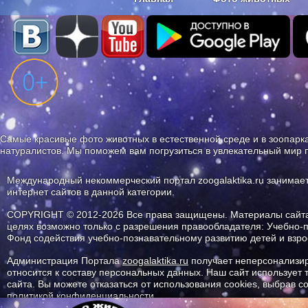
Наши приложения. Бесплатно и бе
Самые красивые фото животных в естественной среде и в зоопарка
натуралистов. Мы поможем вам погрузиться в увлекательный мир 
Международный некоммерческий портал zoogalaktika.ru занимае
интернет сайтов в данной категории.
COPYRIGHT © 2012-2026 Все права защищены. Материалы сайта 
целях возможно только с разрешения правообладателя: Учебно-
Фонд содействия учебно-познавательному развитию детей и вз
Администрация Портала
zoogalaktika.ru
получает неперсонализир
относится к составу персональных данных. Наш сайт использует
сайта. Вы можете отказаться от использования cookies, выбрав 
политикой конфиденциальности.