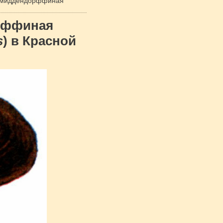
 миддендорффиная
рффиная
s
) в Красной