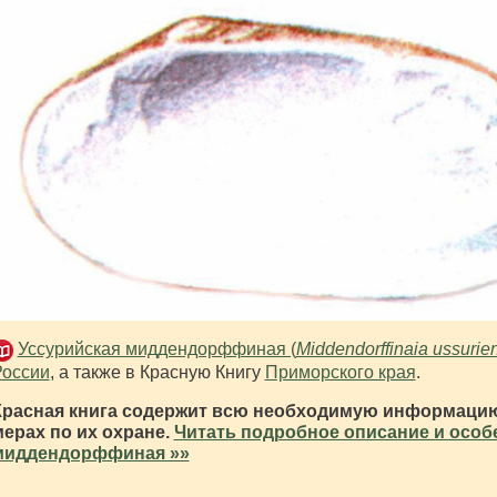
Уссурийская миддендорффиная (
Middendorffinaia ussurie
России
, а также в Красную Книгу
Приморского края
.
Красная книга содержит всю необходимую информацию
мерах по их охране.
Читать подробное описание и особ
миддендорффиная »»