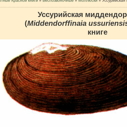
тные Красной книги
»
Беспозвоночные
»
Моллюски
»
Уссурийская
Уссурийская миддендо
(
Middendorffinaia ussuriensi
книге