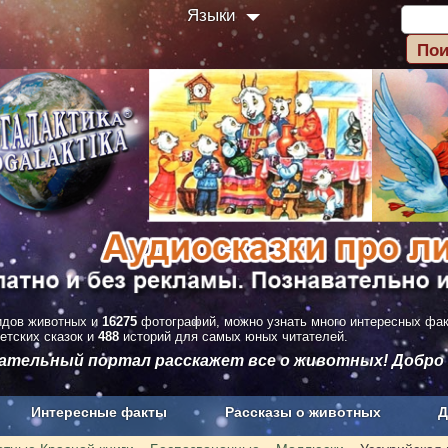
Языки
дов животных и
16275
фотографий, можно узнать много интересных фа
етских сказок и
488
историй для самых юных читателей.
вательный портал расскажет все о животных! Добро
Интересные факты
Рассказы о животных
Д
з рекламы
О проекте