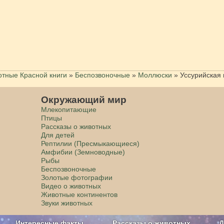
тные Красной книги
»
Беспозвоночные
»
Моллюски
»
Уссурийская
Окружающий мир
Млекопитающие
Птицы
Рассказы о животных
Для детей
Рептилии (Пресмыкающиеся)
Амфибии (Земноводные)
Рыбы
Беспозвоночные
Золотые фотографии
Видео о животных
Животные континентов
Звуки животных
Интересные факты
Рассказы о животных
Д