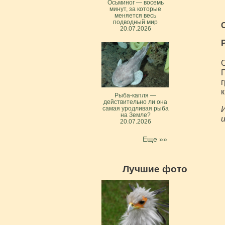
Осьминог — восемь
минут, за которые
меняется весь
подводный мир
20.07.2026
О
П
г
к
Рыба-капля —
действительно ли она
И
самая уродливая рыба
на Земле?
и
20.07.2026
Еще »»
Лучшие фото