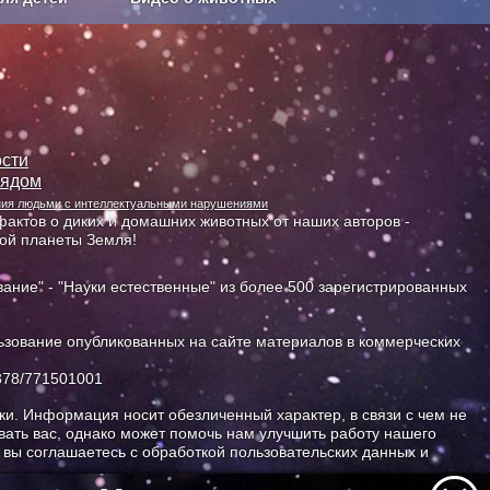
Сельское хозяйство
сти
лядом
ания людьми с интеллектуальными нарушениями
актов о диких и домашних животных от наших авторов -
ной планеты Земля!
ание" - "Науки естественные" из более 500 зарегистрированных
зование опубликованных на сайте материалов в коммерческих
378/771501001
и. Информация носит обезличенный характер, в связи с чем не
ать вас, однако может помочь нам улучшить работу нашего
, вы соглашаетесь с обработкой пользовательских данных и