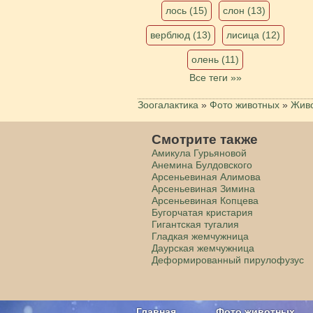
лось (15)
слон (13)
верблюд (13)
лисица (12)
олень (11)
Все теги »»
Зоогалактика
»
Фото животных
»
Живо
Смотрите также
Амикула Гурьяновой
Анемина Булдовского
Арсеньевиная Алимова
Арсеньевиная Зимина
Арсеньевиная Копцева
Бугорчатая кристария
Гигантская тугалия
Гладкая жемчужница
Даурская жемчужница
Деформированный пирулофузус
Главная
Фото животных