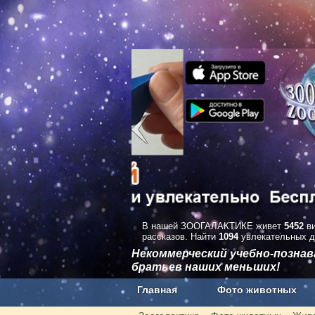
В нашей ЗООГАЛАКТИКЕ живет
5452
ви
рассказов. Найти
1094
увлекательных д
Некоммерческий учебно-позна
братьев наших меньших!
Главная
Фото животных
Наши приложения. Бесплатно и бе