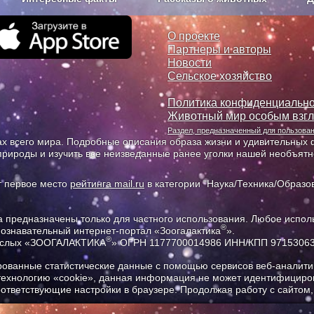
з рекламы
О проекте
О проекте
Партнеры и авторы
Новости
Сельское хозяйство
Политика конфиденциально
Животный мир особым взг
Раздел, предназначенный для пользов
х всего мира. Подробные описания образа жизни и удивительных ф
природы и изучить все неизведанные ранее уголки нашей необъят
т первое место
рейтинга mail.ru
в категории "Наука/Техника/Образов
предназначены только для частного использования. Любое исполь
®
познавательный интернет-портал «Зоогалактика
».
®
рослых «ЗООГАЛАКТИКА
» ОГРН 1177700014986 ИНН/КПП 9715306
ованные статистические данные с помощью сервисов веб-аналитик
 технологию «cookie», данная информация не может идентифициров
соответствующие настройки в браузере. Продолжая работу с сайтом