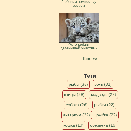
Любовь и нежность у
зверей
Фотографии
детенышей животных
Еще »»
Теги
рыбы (35)
волк (32)
птицы (29)
медведь (27)
собака (26)
рыбки (22)
аквариум (22)
рыбка (22)
кошка (19)
обезьяна (16)