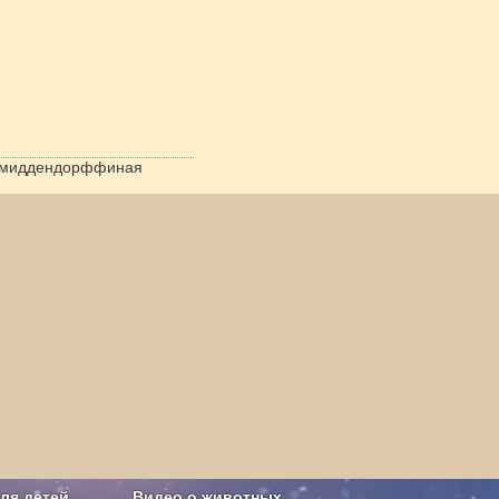
 миддендорффиная
ля детей
Видео о животных