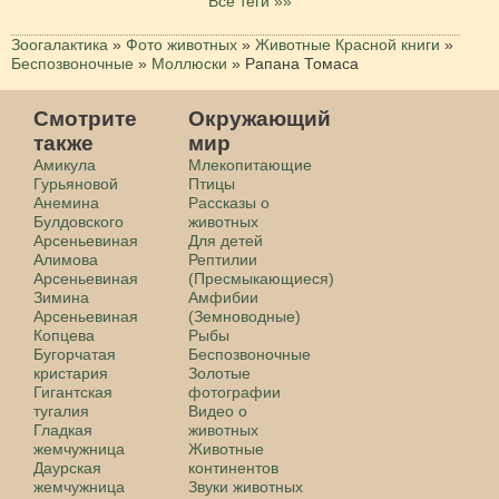
Все теги »»
Зоогалактика
»
Фото животных
»
Животные Красной книги
»
Беспозвоночные
»
Моллюски
»
Рапана Томаса
Смотрите
Окружающий
также
мир
Амикула
Млекопитающие
Гурьяновой
Птицы
Анемина
Рассказы о
Булдовского
животных
Арсеньевиная
Для детей
Алимова
Рептилии
Арсеньевиная
(Пресмыкающиеся)
Зимина
Амфибии
Арсеньевиная
(Земноводные)
Копцева
Рыбы
Бугорчатая
Беспозвоночные
кристария
Золотые
Гигантская
фотографии
тугалия
Видео о
Гладкая
животных
жемчужница
Животные
Даурская
континентов
жемчужница
Звуки животных