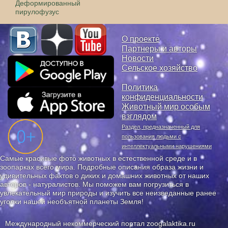
Деформированный
пирулофузус
О проекте
Партнеры и авторы
Новости
Сельское хозяйство
Политика
конфиденциальности
Животный мир особым
взглядом
Раздел, предназначенный для
пользования людьми с
интеллектуальными нарушениями
Самые красивые фото животных в естественной среде и в
зоопарках всего мира. Подробные описания образа жизни и
удивительных фактов о диких и домашних животных от наших
авторов - натуралистов. Мы поможем вам погрузиться в
увлекательный мир природы и изучить все неизведанные ранее
уголки нашей необъятной планеты Земля!
Международный некоммерческий портал zoogalaktika.ru