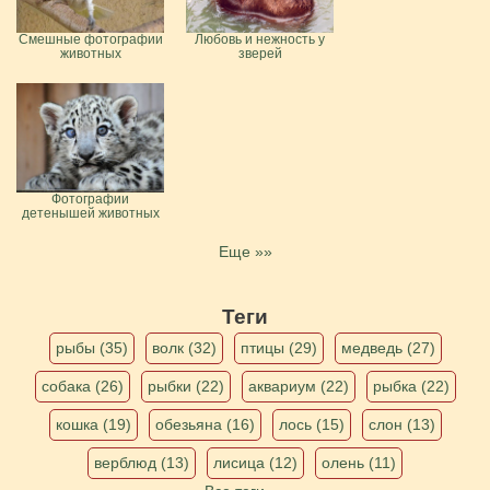
Смешные фотографии
Любовь и нежность у
животных
зверей
Фотографии
детенышей животных
Еще »»
Теги
рыбы (35)
волк (32)
птицы (29)
медведь (27)
собака (26)
рыбки (22)
аквариум (22)
рыбка (22)
кошка (19)
обезьяна (16)
лось (15)
слон (13)
верблюд (13)
лисица (12)
олень (11)