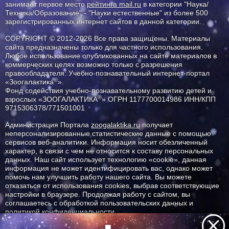
занимает первое место
рейтинга mail.ru
в категории "Наука/
Техника/Образование" - "Науки естественные" из более 500
зарегистрированных интернет сайтов в данной категории.
COPYRIGHT © 2012-2026 Все права защищены. Материалы
сайта предназначены только для частного использования.
Любое использование опубликованных на сайте материалов в
коммерческих целях возможно только с разрешения
правообладателя: Учебно-познавательный интернет-портал
®
«Зоогалактика
».
Фонд содействия учебно-познавательному развитию детей и
®
взрослых «ЗООГАЛАКТИКА
» ОГРН 1177700014986 ИНН/КПП
9715306378/771501001
Администрация Портала
zoogalaktika.ru
получает
неперсонализированные статистические данные с помощью
сервисов веб-аналитики. Информация носит обезличенный
характер, в связи с чем не относится к составу персональных
данных. Наш сайт использует технологию «cookie», данная
информация не может идентифицировать вас, однако может
помочь нам улучшить работу нашего сайта. Вы можете
отказаться от использования cookies, выбрав соответствующие
настройки в браузере. Продолжая работу с сайтом, вы
соглашаетесь с обработкой пользовательских данных и
политикой конфиденциальности.