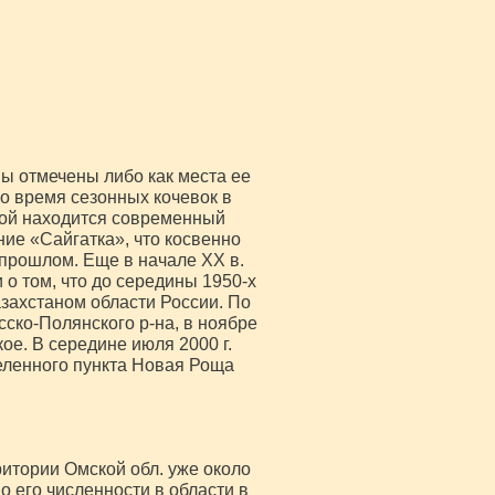
ы отмечены либо как места ее
 во время сезонных кочевок в
торой находится современный
ние «Сайгатка», что косвенно
 прошлом. Еще в начале XX в.
 о том, что до середины 1950-х
Казахстаном области России. По
ско-Полянского р-на, в ноябре
кое. В середине июля 2000 г.
еленного пункта Новая Роща
итории Омской обл. уже около
 о его численности в области в