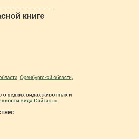
асной книге
области
,
Оренбургской области
,
 о редких видах животных и
нности вида Сайгак »»
стям: