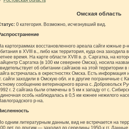
Ростовская область
Омская область
Статус:
0 категория. Возможно, исчезнувший вид.
Распространение
а картограммах восстановленного ареала сайги южные р-н
битания в XVIII в., либо как территория, куда она заходила
етнее время. На карте области XVIII в. р. Саргатка, на ко
айцентр Саргатка (в 100 км севернее Омска), носила назва
видетельствует об обитании сайгаков на этой территории в
айга встречалась в окрестностях Омска. Есть информация и
г. сайги заходили в Омскую обл. и в другие пограничные с 
стному сообщению ветеринарного врача с. Добровольск Рус
992 г. 2 сайгака были отмечены в 5 км к западу от с. Сибирс
диночная особь наблюдалась в 0,5 км южнее нежилого нас
авлоградского р-на.
Численность
о одним литературным данным, вид не встречается на терр
00 лет, по другим — заходил до середины 1950-х гг. Данные