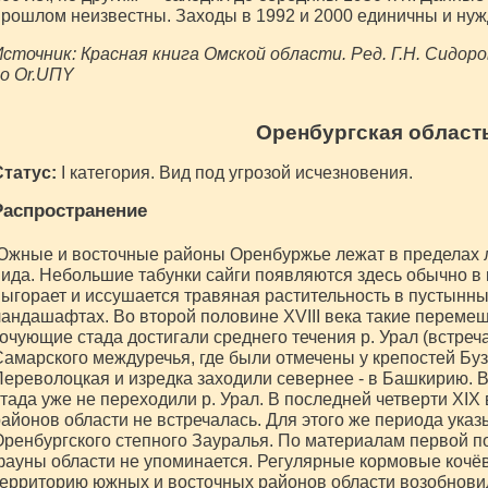
рошлом неизвестны. Заходы в 1992 и 2000 единичны и нуж
сточник: Красная книга Омской области. Ред. Г.Н. Сидоров
о Or.UПY
Оренбургская област
Статус:
I категория. Вид под угрозой исчезновения.
Распространение
жные и восточные районы Оренбуржье лежат в пределах л
ида. Небольшие табунки сайги появляются здесь обычно в к
ыгорает и иссушается травяная растительность в пустынн
андашафтах. Во второй половине XVIII века такие переме
очующие стада достигали среднего течения р. Урал (встречал
амарского междуречья, где были отмечены у крепостей Буз
ереволоцкая и изредка заходили севернее - в Башкирию. 
тада уже не переходили р. Урал. В последней четверти XIX
айонов области не встречалась. Для этого же периода указ
ренбургского степного Зауралья. По материалам первой 
ауны области не упоминается. Регулярные кормовые кочёв
ерриторию южных и восточных районов области возобнови