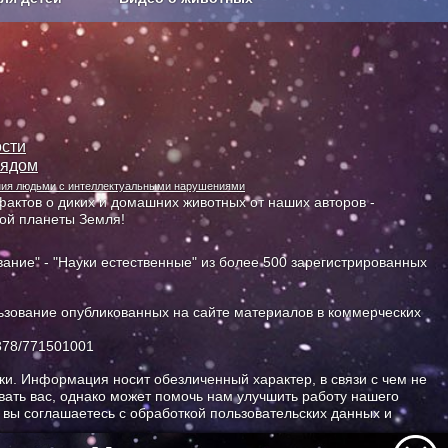
Сельское хозяйство
сти
лядом
ания людьми с интеллектуальными нарушениями
актов о диких и домашних животных от наших авторов -
ной планеты Земля!
ание" - "Науки естественные" из более 500 зарегистрированных
зование опубликованных на сайте материалов в коммерческих
378/771501001
и. Информация носит обезличенный характер, в связи с чем не
ать вас, однако может помочь нам улучшить работу нашего
, вы соглашаетесь с обработкой пользовательских данных и