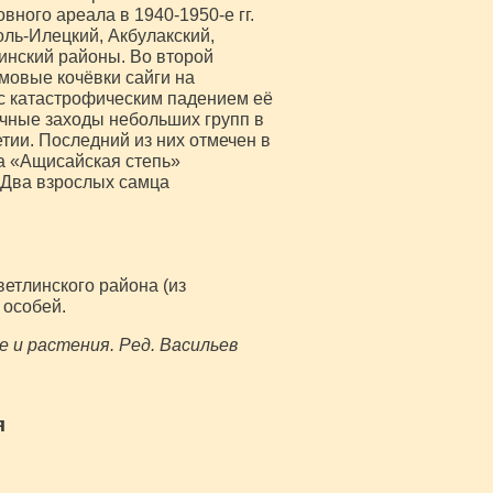
вного ареала в 1940-1950-е гг.
ль-Илецкий, Акбулакский,
инский районы. Во второй
рмовые кочёвки сайги на
 с катастрофическим падением её
ичные заходы небольших групп в
тии. Последний из них отмечен в
ка «Ащисайская степь»
 Два взрослых самца
етлинского района (из
 особей.
 и растения. Ред. Васильев
я