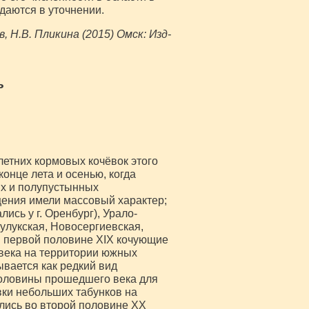
даются в уточнении.
, Н.В. Пликина (2015) Омск: Изд-
ь
етних кормовых кочёвок этого
онце лета и осенью, когда
ых и полупустынных
щения имели массовый характер;
ись у г. Оренбург), Урало-
улукская, Новосергиевская,
В первой половине XIX кочующие
 века на территории южных
ывается как редкий вид
половины прошедшего века для
ки небольших табунков на
лись во второй половине XX