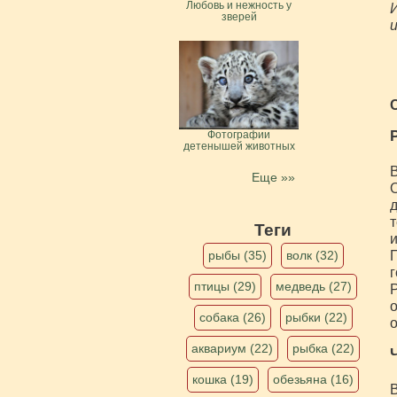
Любовь и нежность у
И
зверей
и
Фотографии
детенышей животных
В
Еще »»
О
д
т
Теги
и
П
рыбы (35)
волк (32)
г
птицы (29)
медведь (27)
Р
о
собака (26)
рыбки (22)
о
аквариум (22)
рыбка (22)
кошка (19)
обезьяна (16)
В