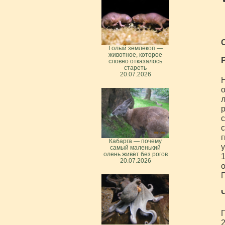
Голый землекоп —
животное, которое
словно отказалось
стареть
20.07.2026
Н
о
л
р
с
с
г
Кабарга — почему
у
самый маленький
олень живёт без рогов
1
20.07.2026
о
П
П
2