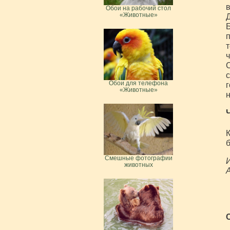
в
Обои на рабочий стол
«Животные»
Д
Б
п
т
ч
С
с
Обои для телефона
г
«Животные»
н
К
б
Смешные фотографии
И
животных
А