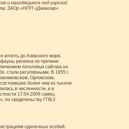
кие и находящиеся под угрозой
иста: ЗАОр «НПП «Джангар»
я вплоть до Азовского моря.
 фауны региона по причине
еличением поголовья сайгака на
. стали регулярными. В 1955 г.
мовниковском, Орловском,
 состоявшие более чем из тысячи
илась в численности, и в
астности 17.04.2009 самец
», по свидетельству ГПБЗ
егистрациям одиночных особей.