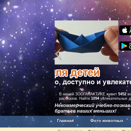
В нашей ЗООГАЛАКТИКЕ живет
5452
ви
рассказов. Найти
1094
увлекательных д
Некоммерческий учебно-позна
братьев наших меньших!
Главная
Фото животных
Наши приложения. Бесплатно и бе