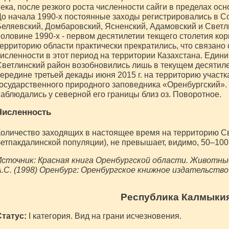
ека, после резкого роста численности сайги в пределах осно
о начала 1990-х постоянные заходы регистрировались в Со
еляевский, Домбаровский, Ясненский, Адамовский и Светл
оловине 1990-х - первом десятилетии текщего столетия ко
ерриторию области практически прекратились, что связано
исленности в этот период на территории Казахстана. Един
ветлинский район возобновились лишь в текущем десятиле
ередине третьей декады июня 2015 г. на территорию участ
осударственного природного заповедника «Оренбургский».
аблюдались у северной его границы близ оз. Поворотное.
Численность
оличество заходящих в настоящее время на территорию Св
етпакдалинской популяции), не превышает, видимо, 50–100
сточник: Красная книга Оренбургской области. Животные
.С. (1998) Оренбург: Оренбургское книжное издательство
Республика Калмыки
Статус:
I категория. Вид на грани исчезновения.