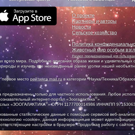
з рекламы
О проекте
О проекте
Партнеры и авторы
Новости
Сельское хозяйство
Политика конфиденциально
Животный мир особым взг
Раздел, предназначенный для пользов
х всего мира. Подробные описания образа жизни и удивительных ф
природы и изучить все неизведанные ранее уголки нашей необъят
т первое место
рейтинга mail.ru
в категории "Наука/Техника/Образов
предназначены только для частного использования. Любое исполь
®
познавательный интернет-портал «Зоогалактика
».
®
рослых «ЗООГАЛАКТИКА
» ОГРН 1177700014986 ИНН/КПП 9715306
ованные статистические данные с помощью сервисов веб-аналитик
 технологию «cookie», данная информация не может идентифициров
соответствующие настройки в браузере. Продолжая работу с сайтом