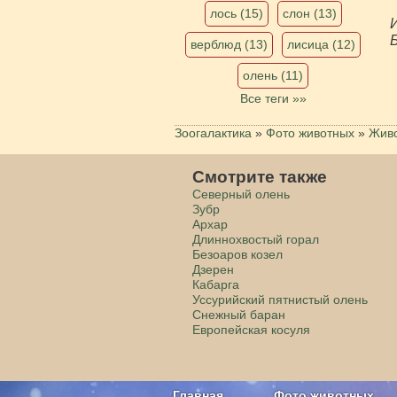
лось (15)
слон (13)
И
Б
верблюд (13)
лисица (12)
олень (11)
Все теги »»
Зоогалактика
»
Фото животных
»
Живо
Смотрите также
Северный олень
Зубр
Архар
Длиннохвостый горал
Безоаров козел
Дзерен
Кабарга
Уссурийский пятнистый олень
Снежный баран
Европейская косуля
Главная
Фото животных