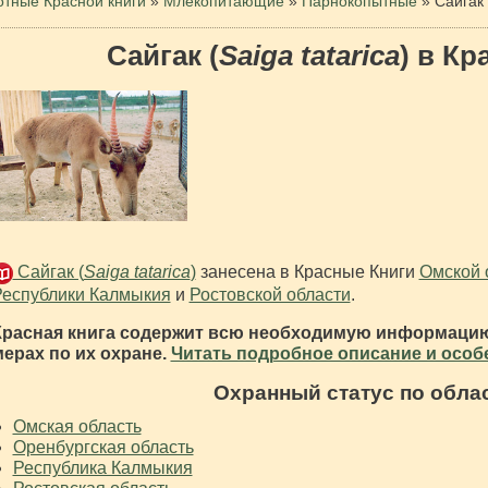
тные Красной книги
»
Млекопитающие
»
Парнокопытные
»
Сайгак
Сайгак (
Saiga tatarica
) в Кр
Сайгак (
Saiga tatarica
)
занесена в Красные Книги
Омской 
Республики Калмыкия
и
Ростовской области
.
Красная книга содержит всю необходимую информацию
мерах по их охране.
Читать подробное описание и особе
Охранный статус по обла
Омская область
Оренбургская область
Республика Калмыкия