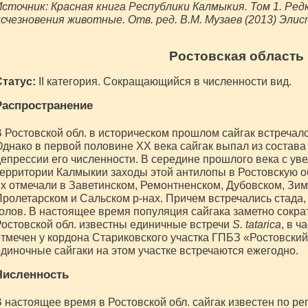
сточник: Красная книга Республики Калмыкия. Том 1. Ред
счезновения животные. Отв. ред. В.М. Музаев (2013) Эл
Ростовская область
Статус:
II категория. Сокращающийся в численности вид.
Распространение
 Ростовской обл. в историческом прошлом сайгак встречалс
днако в первой половине ХХ века сайгак выпал из состава
епрессии его численности. В середине прошлого века с ув
ерритории Калмыкии заходы этой антилопы в Ростовскую обл
х отмечали в Заветинском, Ремонтненском, Дубовском, Зи
ролетарском и Сальском р-нах. Причем встречались стада,
олов. В настоящее время популяция сайгака заметно сократ
остовской обл. известны единичные встречи
S. tatarica
, в ч
тмечен у кордона Стариковского участка ГПБЗ «Ростовский
диночные сайгаки на этом участке встречаются ежегодно.
Численность
 настоящее время в Ростовской обл. сайгак известен по р