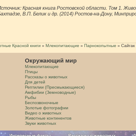
сточник: Красная книга Ростовской области. Том 1. Живот
ахтадзе, В.П. Белик и др. (2014) Ростов-на-Дону, Минпр
тные Красной книги
»
Млекопитающие
»
Парнокопытные
»
Сайгак
Окружающий мир
Млекопитающие
Птицы
Рассказы о животных
Для детей
Рептилии (Пресмыкающиеся)
Амфибии (Земноводные)
Рыбы
Беспозвоночные
Золотые фотографии
Видео о животных
Животные континентов
Звуки животных
Интересные факты
Рассказы о животных
Д