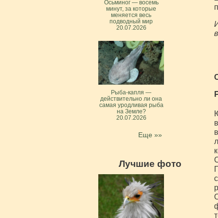
Осьминог — восемь
п
минут, за которые
меняется весь
подводный мир
И
20.07.2026
в
Рыба-капля —
действительно ли она
самая уродливая рыба
на Земле?
Ю
20.07.2026
в
в
Еще »»
л
к
С
Лучшие фото
П
с
р
О
ф
т