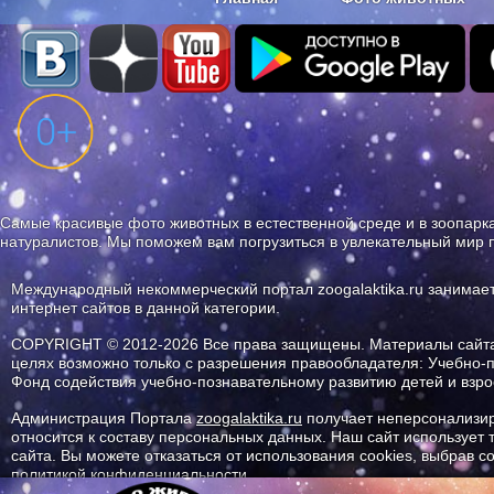
Наши приложения. Бесплатно и бе
Самые красивые фото животных в естественной среде и в зоопарка
натуралистов. Мы поможем вам погрузиться в увлекательный мир 
Международный некоммерческий портал zoogalaktika.ru занимае
интернет сайтов в данной категории.
COPYRIGHT © 2012-2026 Все права защищены. Материалы сайта 
целях возможно только с разрешения правообладателя: Учебно-
Фонд содействия учебно-познавательному развитию детей и вз
Администрация Портала
zoogalaktika.ru
получает неперсонализир
относится к составу персональных данных. Наш сайт использует
сайта. Вы можете отказаться от использования cookies, выбрав 
политикой конфиденциальности.