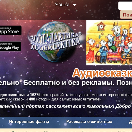
Языки
дов животных и
16275
фотографий, можно узнать много интересных фа
етских сказок и
488
историй для самых юных читателей.
вательный портал расскажет все о животных! Добро
Интересные факты
Рассказы о животных
Д
з рекламы
О проекте