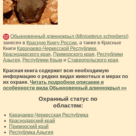
Обыкновенный длиннокрыл (
Miniopterus schreibersi
)
занесен в
Красную Книгу России
, а также в Красные
Книги
Карачаево-Черкесской Республики
,
Краснодарского края
,
Приморского края
,
Республики
Адыгея
,
Республики Крым
и
Ставропольского края
.
Красная книга содержит всю необходимую
информацию о редких видах животных и мерах по
их охране.
Читать подробное описание и
особенности вида Обыкновенный длиннокрыл »»
Охранный статус по
областям:
Карачаево-Черкесская Республика
Краснодарский край
Приморский край
Республика Адыгея