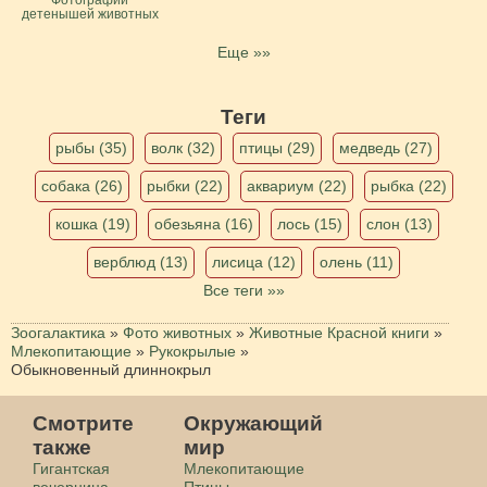
детенышей животных
Еще »»
Теги
рыбы (35)
волк (32)
птицы (29)
медведь (27)
собака (26)
рыбки (22)
аквариум (22)
рыбка (22)
кошка (19)
обезьяна (16)
лось (15)
слон (13)
верблюд (13)
лисица (12)
олень (11)
Все теги »»
Зоогалактика
»
Фото животных
»
Животные Красной книги
»
Млекопитающие
»
Рукокрылые
»
Обыкновенный длиннокрыл
Смотрите
Окружающий
также
мир
Гигантская
Млекопитающие
вечерница
Птицы