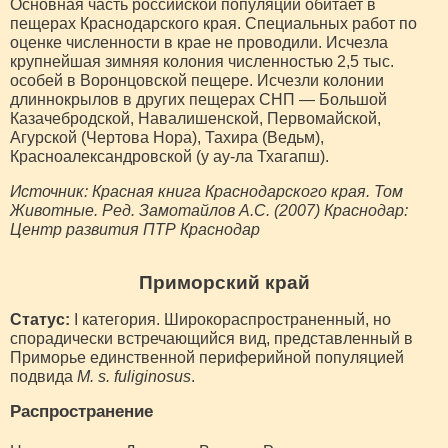
Основная часть российской популяции обитает в
пещерах Краснодарского края. Специальных работ по
оценке численности в крае не проводили. Исчезла
крупнейшая зимняя колония численностью 2,5 тыс.
особей в Воронцовской пещере. Исчезли колонии
длиннокрылов в других пещерах СНП — Большой
Казачебродской, Навалишенской, Первомайской,
Агурской (Чертова Нора), Тахира (Ведьм),
Красноалександровской (у ау-ла Тхагапш).
Источник: Красная книга Краснодарского края. Том
Животные. Ред. Замотайлов А.С. (2007) Краснодар:
Центр развития ПТР Краснодар
Приморский край
Статус:
I категория. Широкораспространенный, но
спорадически встречающийся вид, представленный в
Приморье единственной периферийной популяцией
подвида
M. s. fuliginosus
.
Распространение