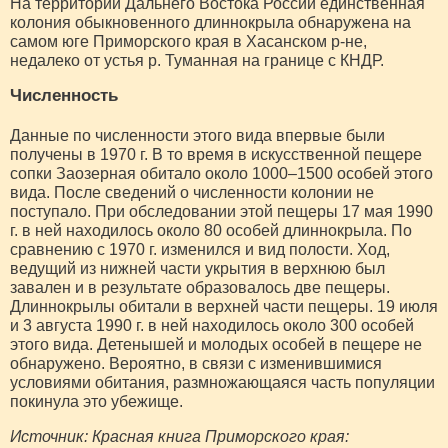
На территории Дальнего Востока России единственная
колония обыкновенного длиннокрыла обнаружена на
самом юге Приморского края в Хасанском р-не,
недалеко от устья р. Туманная на границе с КНДР.
Численность
Данные по численности этого вида впервые были
получены в 1970 г. В то время в искусственной пещере
сопки Заозерная обитало около 1000–1500 особей этого
вида. После сведений о численности колонии не
поступало. При обследовании этой пещеры 17 мая 1990
г. в ней находилось около 80 особей длиннокрыла. По
сравнению с 1970 г. изменился и вид полости. Ход,
ведущий из нижней части укрытия в верхнюю был
завален и в результате образовалось две пещеры.
Длиннокрылы обитали в верхней части пещеры. 19 июля
и 3 августа 1990 г. в ней находилось около 300 особей
этого вида. Детенышей и молодых особей в пещере не
обнаружено. Вероятно, в связи с изменившимися
условиями обитания, размножающаяся часть популяции
покинула это убежище.
Источник: Красная книга Приморского края: