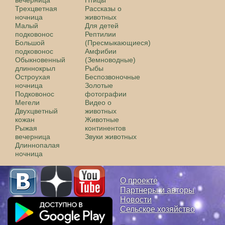
Трехцветная
Рассказы о
ночница
животных
Малый
Для детей
подковонос
Рептилии
Большой
(Пресмыкающиеся)
подковонос
Амфибии
Обыкновенный
(Земноводные)
длиннокрыл
Рыбы
Остроухая
Беспозвоночные
ночница
Золотые
Подковонос
фотографии
Мегели
Видео о
Двухцветный
животных
кожан
Животные
Рыжая
континентов
вечерница
Звуки животных
Длиннопалая
ночница
О проекте
Партнеры и авторы
Новости
Сельское хозяйство