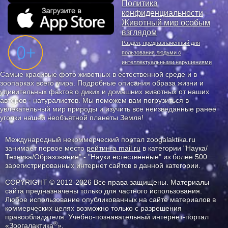
Политика
конфиденциальности
Животный мир особым
взглядом
Раздел, предназначенный для
пользования людьми с
интеллектуальными нарушениями
Самые красивые фото животных в естественной среде и в
зоопарках всего мира. Подробные описания образа жизни и
удивительных фактов о диких и домашних животных от наших
авторов - натуралистов. Мы поможем вам погрузиться в
увлекательный мир природы и изучить все неизведанные ранее
уголки нашей необъятной планеты Земля!
Международный некоммерческий портал zoogalaktika.ru
занимает первое место
рейтинга mail.ru
в категории "Наука/
Техника/Образование" - "Науки естественные" из более 500
зарегистрированных интернет сайтов в данной категории.
COPYRIGHT © 2012-2026 Все права защищены. Материалы
сайта предназначены только для частного использования.
Любое использование опубликованных на сайте материалов в
коммерческих целях возможно только с разрешения
правообладателя: Учебно-познавательный интернет-портал
®
«Зоогалактика
».