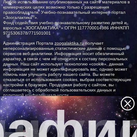
Любое использование опубликованных на сайте материалов в
коммерческих целях возможно только с разрешения
правообладателя: Учебно-познавательный интернет-портал
®
«Зоогалактика
».
Фонд содействия учебно-познавательному развитию детей и
®
взрослых «ЗООГАЛАКТИКА
» ОГРН 1177700014986 ИНН/КПП
9715306378/771501001
Администрация Портала
zoogalaktika.ru
получает
неперсонализированные статистические данные с помощью
сервисов веб-аналитики. Информация носит обезличенный
характер, в связи с чем не относится к составу персональных
данных. Наш сайт использует технологию «cookie», данная
информация не может идентифицировать вас, однако может
помочь нам улучшить работу нашего сайта. Вы можете
отказаться от использования cookies, выбрав соответствующие
настройки в браузере. Продолжая работу с сайтом, вы
соглашаетесь с обработкой пользовательских данных и
политикой конфиденциальности.
нкурс
афии
ID ресурса: 10035
Все самое интересное