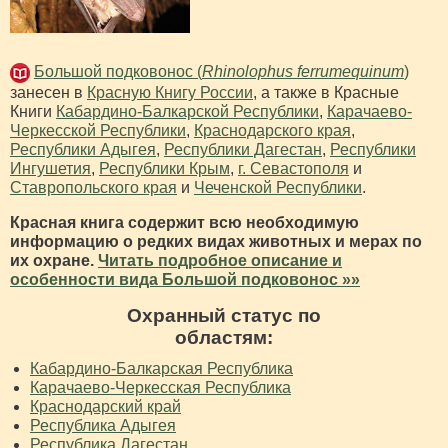
Большой подковонос (
Rhinolophus ferrumequinum
)
занесен в
Красную Книгу России
, а также в Красные
Книги
Кабардино-Балкарской Республики
,
Карачаево-
Черкесской Республики
,
Краснодарского края
,
Республики Адыгея
,
Республики Дагестан
,
Республики
Ингушетия
,
Республики Крым
,
г. Севастополя
и
Ставропольского края
и
Чеченской Республики
.
Красная книга содержит всю необходимую
информацию о редких видах животных и мерах по
их охране.
Читать подробное описание и
особенности вида Большой подковонос »»
Охранный статус по
областям:
Кабардино-Балкарская Республика
Карачаево-Черкесская Республика
Краснодарский край
Республика Адыгея
Республика Дагестан