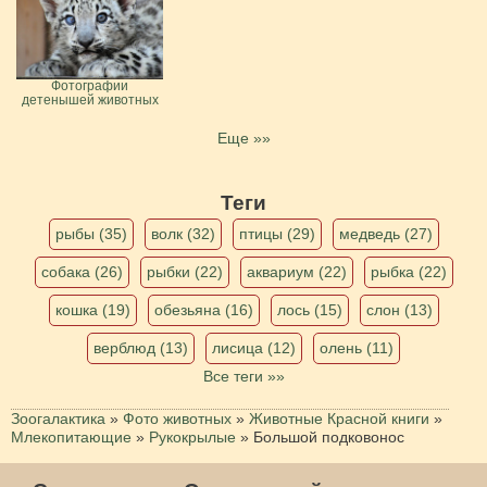
Фотографии
детенышей животных
Еще »»
Теги
рыбы (35)
волк (32)
птицы (29)
медведь (27)
собака (26)
рыбки (22)
аквариум (22)
рыбка (22)
кошка (19)
обезьяна (16)
лось (15)
слон (13)
верблюд (13)
лисица (12)
олень (11)
Все теги »»
Зоогалактика
»
Фото животных
»
Животные Красной книги
»
Млекопитающие
»
Рукокрылые
»
Большой подковонос