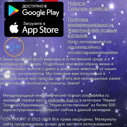
Новости
Сельское хозяйство
Политика
конфиденциальности
Животный мир особым
взглядом
Раздел, предназначенный для
пользования людьми с
интеллектуальными нарушениями
Самые красивые фото животных в естественной среде и в
зоопарках всего мира. Подробные описания образа жизни и
удивительных фактов о диких и домашних животных от наших
авторов - натуралистов. Мы поможем вам погрузиться в
увлекательный мир природы и изучить все неизведанные ранее
уголки нашей необъятной планеты Земля!
Международный некоммерческий портал zoogalaktika.ru
занимает первое место
рейтинга mail.ru
в категории "Наука/
Техника/Образование" - "Науки естественные" из более 500
зарегистрированных интернет сайтов в данной категории.
COPYRIGHT © 2012-2026 Все права защищены. Материалы
сайта предназначены только для частного использования.