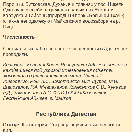
Порошки, Бутковская, Духан, в штольнях у пос. Никель.
Одиночные особи встречены в урочищах Егерская
Караулка и Тайвань (природный парк «Большой Тхач»),
а также неподалеку от Майкопского водозабора на р.
Цице.
Численность
Специальных работ по оценке численности в Адыгее не
проводили.
Источник: Красная Книга Республики Адыгея: редкие и
находящиеся под угрозой исчезновения объекты
животного и растительного мира. Часть 2.
Животные. Ред. А.С. Замотайлов, В.И. Щуров, М.И.
Шаповалов, Р.А. Мнацеканов, Колесников С.В., Хунагов
Р.Д., Замотайлов А.С. (2012) ООО «Качество»,
Республика Адыгея, г. Майкоп
Республика Дагестан
Статус:
II категория. Сокращающийся в численности
вид.