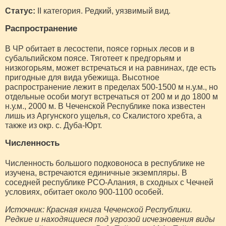
Статус:
II категория. Редкий, уязвимый вид.
Распространение
В ЧР обитает в лесостепи, поясе горных лесов и в
субальпийском поясе. Тяготеет к предгорьям и
низкогорьям, может встречаться и на равнинах, где есть
пригодные для вида убежища. Высотное
распространение лежит в пределах 500-1500 м н.у.м., но
отдельные особи могут встречаться от 200 м и до 1800 м
н.у.м., 2000 м. В Чеченской Республике пока известен
лишь из Аргунского ущелья, со Скалистого хребта, а
также из окр. с. Дуба-Юрт.
Численность
Численность большого подковоноса в республике не
изучена, встречаются единичные экземпляры. В
соседней республике РСО-Алания, в сходных с Чечней
условиях, обитает около 900-1100 особей.
Источник: Красная книга Чеченской Республики.
Редкие и находящиеся под угрозой исчезновения виды