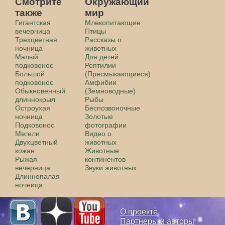
Смотрите
Окружающий
также
мир
Гигантская
Млекопитающие
вечерница
Птицы
Трехцветная
Рассказы о
ночница
животных
Малый
Для детей
подковонос
Рептилии
Большой
(Пресмыкающиеся)
подковонос
Амфибии
Обыкновенный
(Земноводные)
длиннокрыл
Рыбы
Остроухая
Беспозвоночные
ночница
Золотые
Подковонос
фотографии
Мегели
Видео о
Двухцветный
животных
кожан
Животные
Рыжая
континентов
вечерница
Звуки животных
Длиннопалая
ночница
О проекте
Партнеры и авторы