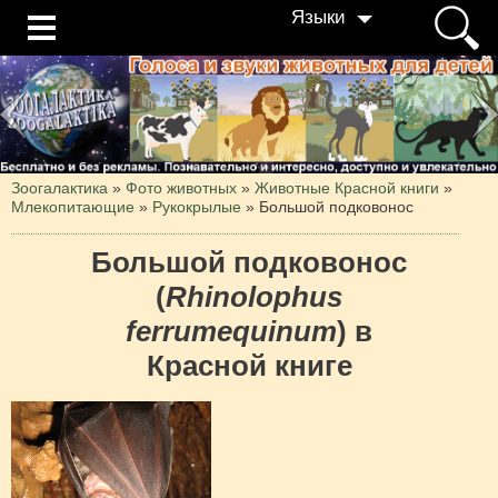
Языки
Зоогалактика
»
Фото животных
»
Животные Красной книги
»
Млекопитающие
»
Рукокрылые
»
Большой подковонос
Большой подковонос
(
Rhinolophus
ferrumequinum
) в
Красной книге