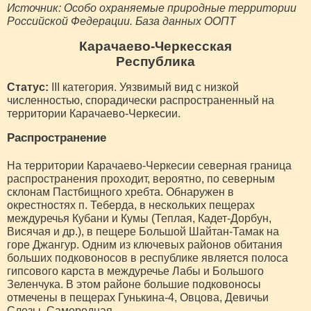
Источник: Особо охраняемые природные территории
Российской Федерации. База данных ООПТ
Карачаево-Черкесская
Республика
Статус:
III категория. Уязвимый вид с низкой
численностью, спорадически распространенный на
территории Карачаево-Черкесии.
Распространение
На территории Карачаево-Черкесии северная граница
распространения проходит, вероятно, по северным
склонам Пастбищного хребта. Обнаружен в
окрестностях п. Теберда, в нескольких пещерах
междуречья Кубани и Кумы (Теплая, Кадет-Дорбун,
Висячая и др.), в пещере Большой Шайтан-Тамак на
горе Джангур. Одним из ключевых районов обитания
больших подковоносов в республике является полоса
гипсового карста в междуречье Лабы и Большого
Зеленчука. В этом районе большие подковоносы
отмечены в пещерах Гунькина-4, Овцова, Девичьи
Слезы, Самородная.