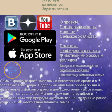
Животные
континентов
Звуки животных
О проекте
Партнеры и авторы
Новости
Сельское хозяйство
Политика
конфиденциальности
Животный мир особым
взглядом
Раздел, предназначенный для
пользования людьми с
интеллектуальными нарушениями
Самые красивые фото животных в естественной среде и в
зоопарках всего мира. Подробные описания образа жизни и
удивительных фактов о диких и домашних животных от наших
авторов - натуралистов. Мы поможем вам погрузиться в
увлекательный мир природы и изучить все неизведанные ранее
уголки нашей необъятной планеты Земля!