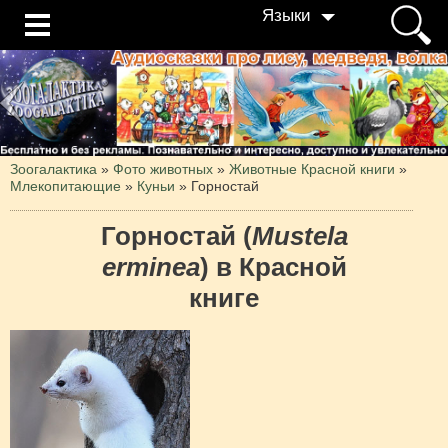
Языки
Зоогалактика
»
Фото животных
»
Животные Красной книги
»
Млекопитающие
»
Куньи
»
Горностай
Горностай (
Mustela
erminea
) в Красной
книге