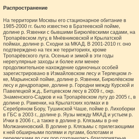
Распространение
На территории Москвы его стационарное обитание в
1985-2000 гг. было известно в Братеевской пойме,
долине р. Язвенки с бывшими Бирюлёвскими садами, на
Тропарёвском лугу, в Мнёвниковской и Крылатской
поймах, долине р. Сходни за МКАД. В 2001-2010 гг. оно
подтверждено на тех же территориях, кроме
Тропарёвского луга. Осенью и зимой в эти годы
нерегулярные заходы и более или менее
продолжительное нахождение одиночных особей
зарегистрировано в Измайловском лесу и Терлецком л-
ке, Марьинской пойме, долине р. Язвенки, Бирюлёвском
лесу и дендропарке, долине р. Городни между Курской и
Павелецкой ж.д., Битцевском лесу в 2009 г., окр.
Знаменского-Садков и на Тропарёвском лугу до 2005 г., в
долине р. Раменки, на Крылатских холмах и в
Серебряном Бору, Тушинской Чаше, пойме р. Лихоборки
в ГБС в 2003 г., долине р. Яузы между МКАД и устьем р.
Ички в 2006 г., а также в долине р. Клязьмы в р-не
Молжаниновский. В долине р. Клязьмы с прилегающими
к ней обширными полями и лугами, болотами и
перелесками до сих пор сохранились благоприятные