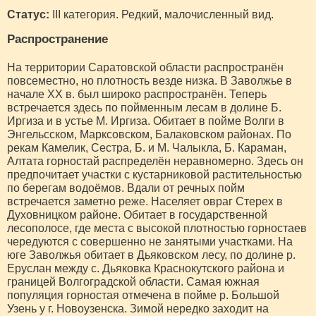
Статус:
III категория. Редкий, малочисленный вид.
Распространение
На территории Саратовской области распространён
повсеместно, но плотность везде низка. В Заволжье в
начале XX в. был широко распространён. Теперь
встречается здесь по пойменным лесам в долине Б.
Иргиза и в устье М. Иргиза. Обитает в пойме Волги в
Энгельсском, Марксовском, Балаковском районах. По
рекам Камелик, Сестра, Б. и М. Чалыкла, Б. Караман,
Алтата горностай распределён неравномерно. Здесь он
предпочитает участки с кустарниковой растительностью
по берегам водоёмов. Вдали от речных пойм
встречается заметно реже. Населяет овраг Стерех в
Духовницком районе. Обитает в государственной
лесополосе, где места с высокой плотностью горностаев
чередуются с совершенно не занятыми участками. На
юге Заволжья обитает в Дьяковском лесу, по долине р.
Еруслан между с. Дьяковка Краснокутского района и
границей Волгоградской области. Самая южная
популяция горностая отмечена в пойме р. Большой
Узень у г. Новоузенска. Зимой нередко заходит на