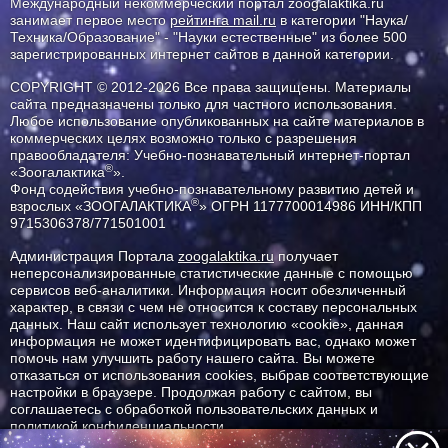
Международный некоммерческий портал zoogalaktika.ru
занимает первое место
рейтинга mail.ru
в категории "Наука/
Техника/Образование" - "Науки естественные" из более 500
зарегистрированных интернет сайтов в данной категории.
COPYRIGHT © 2012-2026 Все права защищены. Материалы
сайта предназначены только для частного использования.
Любое использование опубликованных на сайте материалов в
коммерческих целях возможно только с разрешения
правообладателя: Учебно-познавательный интернет-портал
®
«Зоогалактика
».
Фонд содействия учебно-познавательному развитию детей и
®
взрослых «ЗООГАЛАКТИКА
» ОГРН 1177700014986 ИНН/КПП
9715306378/771501001
Администрация Портала
zoogalaktika.ru
получает
неперсонализированные статистические данные с помощью
сервисов веб-аналитики. Информация носит обезличенный
характер, в связи с чем не относится к составу персональных
данных. Наш сайт использует технологию «cookie», данная
информация не может идентифицировать вас, однако может
помочь нам улучшить работу нашего сайта. Вы можете
отказаться от использования cookies, выбрав соответствующие
настройки в браузере. Продолжая работу с сайтом, вы
соглашаетесь с обработкой пользовательских данных и
политикой конфиденциальности.