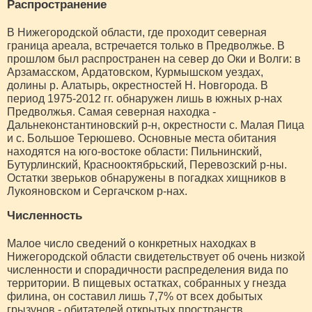
Распространение
В Нижегородской области, где проходит северная
граница ареала, встречается только в Предволжье. В
прошлом был распространен на север до Оки и Волги: в
Арзамасском, Ардатовском, Курмышском уездах,
долины р. Алатырь, окрестностей Н. Новгорода. В
период 1975-2012 гг. обнаружен лишь в южных р-нах
Предволжья. Самая северная находка -
Дальнеконстантиновский р-н, окрестности с. Малая Пица
и с. Большое Терюшево. Основные места обитания
находятся на юго-востоке области: Пильнинский,
Бутурлинский, Краснооктябрьский, Перевозский р-ны.
Остатки зверьков обнаружены в погадках хищников в
Лукояновском и Сергачском р-нах.
Численность
Малое число сведений о конкретных находках в
Нижегородской области свидетельствует об очень низкой
численности и спорадичности распределения вида по
территории. В пищевых остатках, собранных у гнезда
филина, он составил лишь 7,7% от всех добытых
грызунов - обитателей открытых пространств.