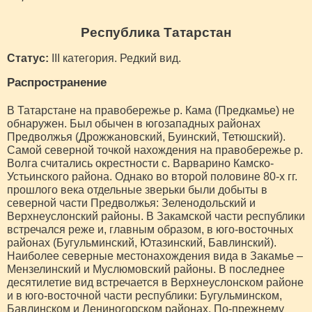
Республика Татарстан
Статус:
III категория. Редкий вид.
Распространение
В Татарстане на правобережье р. Кама (Предкамье) не
обнаружен. Был обычен в югозападных районах
Предволжья (Дрожжановский, Буинский, Тетюшский).
Самой северной точкой нахождения на правобережье р.
Волга считались окрестности с. Варварино Камско-
Устьинского района. Однако во второй половине 80-х гг.
прошлого века отдельные зверьки были добыты в
северной части Предволжья: Зеленодольский и
Верхнеуслонский районы. В Закамской части республики
встречался реже и, главным образом, в юго-восточных
районах (Бугульминский, Ютазинский, Бавлинский).
Наиболее северные местонахождения вида в Закамье –
Мензелинский и Муслюмовский районы. В последнее
десятилетие вид встречается в Верхнеуслонском районе
и в юго-восточной части республики: Бугульминском,
Бавлинском и Лениногорском районах. По-прежнему