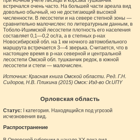
при ночном учете лисицы и корсака тушканчик
встречался очень часто. На большей части ареала вид
довольно обычный, но не достигающий высокой
численности. В лесостепи и на севере степной зоны —
сравнительно малочислен: по литературным данным, в
Тоболо-Ишимской лесостепи плотность его населения
составляет 0,1—0,2 ос/га, а в степных р-нах
Новосибирской обл. на 1 км ночного автомобильного
маршрута встречается 3—4 зверька. Считается, что в
настоящее время в р-нах северной и центральной
лесостепи Омской обл. тушканчик редок, в южной
лесостепи и степи — малочислен.
Источник: Красная книга Омской области. Ред. Г.Н.
Сидоров, Н.В. Пликина (2015) Омск: Изд-во Or.UПY
Орловская область
Статус:
I категория. Находящийся под угрозой
исчезновения вид.
Распространение
В Орловской губернии в начале XX века вид