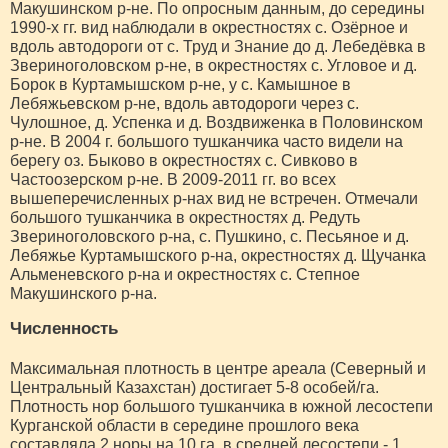
Макушинском р-не. По опросным данным, до середины
1990-х гг. вид наблюдали в окрестностях с. Озёрное и
вдоль автодороги от с. Труд и Знание до д. Лебедёвка в
Звериноголовском р-не, в окрестностях с. Угловое и д.
Борок в Куртамышском р-не, у с. Камышное в
Лебяжьевском р-не, вдоль автодороги через с.
Чулошное, д. Успенка и д. Воздвиженка в Половинском
р-не. В 2004 г. большого тушканчика часто видели на
берегу оз. Быково в окрестностях с. Сивково в
Частоозерском р-не. В 2009-2011 гг. во всех
вышеперечисленных р-нах вид не встречен. Отмечали
большого тушканчика в окрестностях д. Редуть
Звериноголовского р-на, с. Пушкино, с. Песьяное и д.
Лебяжье Куртамышского р-на, окрестностях д. Щучанка
Альменевского р-на и окрестностях с. Степное
Макушинского р-на.
Численность
Максимальная плотность в центре ареала (Северный и
Центральный Казахстан) достигает 5-8 особей/га.
Плотность нор большого тушканчика в южной лесостепи
Курганской области в середине прошлого века
составляла 2 норы на 10 га, в средней лесостепи - 1