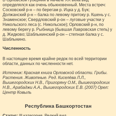
определялся как очень обыкновенный. Места встреч:
Сосковский р-н – по берегам р. Ицка у д. Бук;
Должанский р-н – балка по левому притоку р. Кшень у с.
Знаменское; Свердловский р-он – луговые участки у
Никольского леса (с. Никольское); Орловский р-н, по
левому берегу р. Рыбница (бывшая Лавровская степь) у
д. Жидково; Шаблыкинский р-он – степная балка у с.
Шаблыкино.
Численность
В настоящее время крайне редок по всей территории
области, данных по численности нет.
Источник: Красная книга Орловской области. Грибы.
Растения. Животные. Ред. Киселёва Л.Л.,
Вышегородских Н.В., Пригоряну О.М., Вышегородских
Н.В., Арабаджи А.А., Вышегородских Е.В. (2007) Орел:
Центр Ковыль
Республика Башкортостан
Статус:
III категория. Редкий вид.