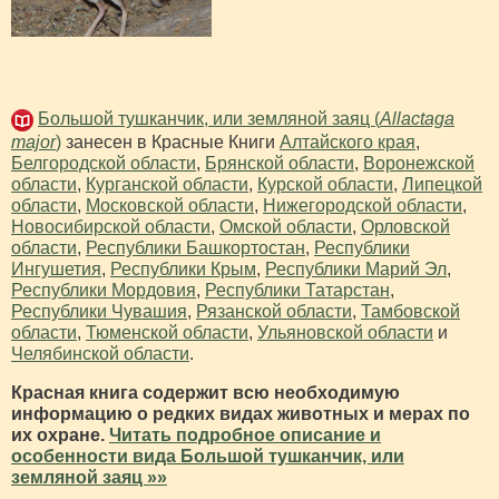
Большой тушканчик, или земляной заяц (
Allactaga
major
)
занесен в Красные Книги
Алтайского края
,
Белгородской области
,
Брянской области
,
Воронежской
области
,
Курганской области
,
Курской области
,
Липецкой
области
,
Московской области
,
Нижегородской области
,
Новосибирской области
,
Омской области
,
Орловской
области
,
Республики Башкортостан
,
Республики
Ингушетия
,
Республики Крым
,
Республики Марий Эл
,
Республики Мордовия
,
Республики Татарстан
,
Республики Чувашия
,
Рязанской области
,
Тамбовской
области
,
Тюменской области
,
Ульяновской области
и
Челябинской области
.
Красная книга содержит всю необходимую
информацию о редких видах животных и мерах по
их охране.
Читать подробное описание и
особенности вида Большой тушканчик, или
земляной заяц »»