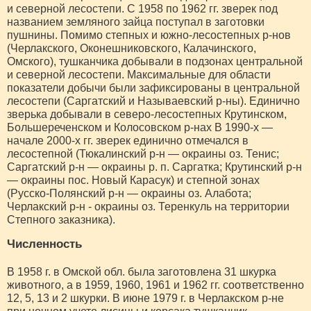
и северной лесостепи. С 1958 по 1962 гг. зверек под
названием земляного зайца поступал в заготовки
пушнины. Помимо степных и южно-лесостепных р-нов
(Черлакского, Оконешниковского, Калачинского,
Омского), тушканчика добывали в подзонах центральной
и северной лесостепи. Максимальные для области
показатели добычи были зафиксированы в центральной
лесостепи (Саргатский и Называевский р-ны). Единично
зверька добывали в северо-лесостепных Крутинском,
Большереченском и Колосовском р-нах В 1990-х —
начале 2000-х гг. зверек единично отмечался в
лесостепной (Тюкалинский р-н — окраины оз. Тенис;
Саргатский р-н — окраины р. п. Саргатка; Крутинский р-н
— окраины пос. Новый Карасук) и степной зонах
(Русско-Полянский р-н — окраины оз. Алабота;
Черлакский р-н - окраины оз. Теренкуль на территории
Степного заказника).
Численность
В 1958 г. в Омской обл. была заготовлена 31 шкурка
животного, а в 1959, 1960, 1961 и 1962 гг. соответственно
12, 5, 13 и 2 шкурки. В июне 1979 г. в Черлакском р-не