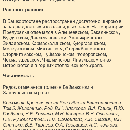
Распространение
В Башкортостане распространен достаточно широко в
западных, южных и юго-западных р-нах. На территории
Предуралья отмечался в Альшеевском, Бакалинском,
Буздякском, Давлекановском, Зианчуринском,
Зилаирском. Кармаскалинском, Куюргазинском,
Мелеузовском, Миякинском, Стерлибашевском,
Стерлитамакском, Туймазинском, Федоровском,
Чекмагушевском, Чишминском, Янаульском р-нах.
Встречается и в горных степях Южного Урала.
Численность
Редок, отмечается только в Баймакском и
Хайбуллинском р-нах.
Источник: Красная книга Республики Башкортостан.
Том 2. Животные. Ред. В.Н. Алексеев, В.А. Гашек, П.Ю.
Горбунов, Н.Е. Колчева, М.Н. Косарев, В.Н. Ольшванг,
П.В. Рудоискатель, Н.М. Самойлова, А.И. Смагин, В.П.
Снитько, В.В. Тарасов, О.А. Торгашов, А.С. Чичкова,