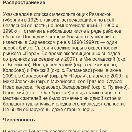
Распространение
Указывался в списках млекопитающих Рязанской
губернии в 1925 г. как вид, встречающийся по всей
безлесной её части, но немногочисленный. В 1960-х —
1990-х гг. отмечен в небольшом числе в ряде районов
области. Последние встречи большого тушканчика
известны в Сараевском р-не в 1998-1999 гг. — один
зверёк близ с. Сысои и свежие норы в окрестностях
рыбхоза «Пара». Во время экспедиционных выездов
сотрудников заповедника в 2007 г. в Милославский (окр.
с. Воейково), Новодеревенский (окр. сёл Зимарово,
Колобово) и Ряжский (окр. с. Ратманово) р-ны, в июне
2009 г. в Сараевский (окр. р/х «Пара»), в августе 2009 г. в
Михайловский (окр. г. Михайлова, сёл Грязное, Стублё,
Новопанское, Некрасово), Захаровский (окр. с. Пупкино),
Пронский (окр. с. Октябрьское) р-ны, а также опросов
местных жителей не было отмечено ни одной встречи
большого тушканчика и следов его жизнедеятельности.
Не были обнаружены даже старые норы.
Численность
В Рязанской области распространён по всей её