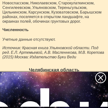
Новоспасском, Николаевском, Старокулаткинском,
Сенгилеевском, Ульяновском, Тереньгульском,
Цильнинском, Карсунском, Кузоватовском, Барышском
районах, поселяется в открытом ландшафте, на
окраинах полей, обочинах грунтовых дорог.
Численность
Учетные данные отсутствуют.
Источник: Красная книга Ульяновской области. Под
ред. Е.Л. Артемьевой, А.В. Масленнкова, М.В. Корепова
(2015) Москва: Издательство Буки Веди
Челябинская область
Статус:
III категория. Редкий вид.
Распространение
Отмечен в Троицком р-не, в окрестностях заповедника
«Аркаим», в Брединском р-не в окрестностях пос.
Все самое интересное
Комсомольский и юго-западной части Брединского