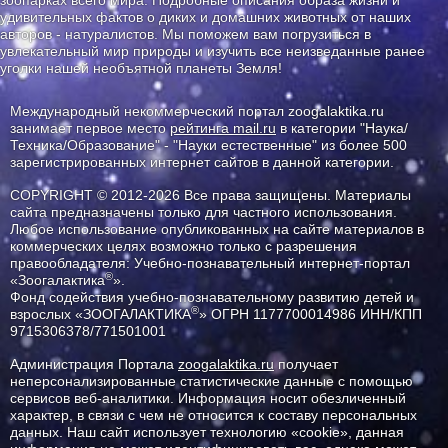
зоопарках всего мира. Подробные описания образа жизни и
удивительных фактов о диких и домашних животных от наших
авторов - натуралистов. Мы поможем вам погрузиться в
увлекательный мир природы и изучить все неизведанные ранее
уголки нашей необъятной планеты Земля!
Международный некоммерческий портал zoogalaktika.ru
занимает первое место
рейтинга mail.ru
в категории "Наука/
Техника/Образование" - "Науки естественные" из более 500
зарегистрированных интернет сайтов в данной категории.
COPYRIGHT © 2012-2026 Все права защищены. Материалы
сайта предназначены только для частного использования.
Любое использование опубликованных на сайте материалов в
коммерческих целях возможно только с разрешения
правообладателя: Учебно-познавательный интернет-портал
®
«Зоогалактика
».
Фонд содействия учебно-познавательному развитию детей и
®
взрослых «ЗООГАЛАКТИКА
» ОГРН 1177700014986 ИНН/КПП
9715306378/771501001
Администрация Портала
zoogalaktika.ru
получает
неперсонализированные статистические данные с помощью
сервисов веб-аналитики. Информация носит обезличенный
характер, в связи с чем не относится к составу персональных
данных. Наш сайт использует технологию «cookie», данная