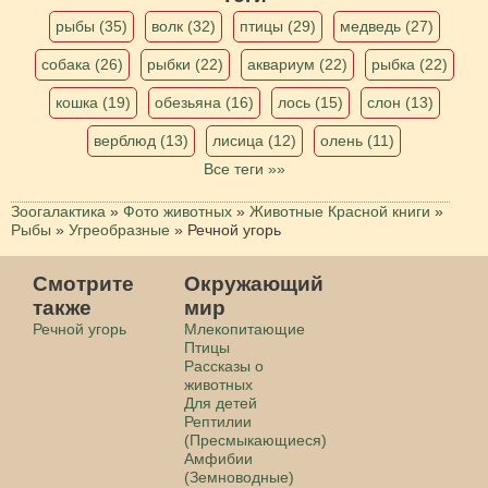
рыбы (35)
волк (32)
птицы (29)
медведь (27)
собака (26)
рыбки (22)
аквариум (22)
рыбка (22)
кошка (19)
обезьяна (16)
лось (15)
слон (13)
верблюд (13)
лисица (12)
олень (11)
Все теги »»
Зоогалактика
»
Фото животных
»
Животные Красной книги
»
Рыбы
»
Угреобразные
»
Речной угорь
Смотрите
Окружающий
также
мир
Речной угорь
Млекопитающие
Птицы
Рассказы о
животных
Для детей
Рептилии
(Пресмыкающиеся)
Амфибии
(Земноводные)