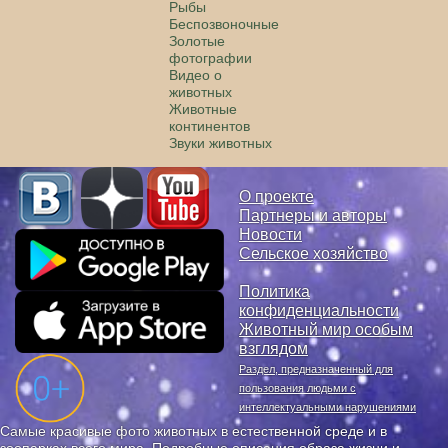
Рыбы
Беспозвоночные
Золотые
фотографии
Видео о
животных
Животные
континентов
Звуки животных
О проекте
Партнеры и авторы
Новости
Сельское хозяйство
Политика
конфиденциальности
Животный мир особым
взглядом
Раздел, предназначенный для
пользования людьми с
интеллектуальными нарушениями
Самые красивые фото животных в естественной среде и в