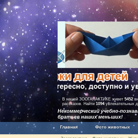
В нашей ЗООГАЛАКТИКЕ живет
5452
ви
рассказов. Найти
1094
увлекательных д
Некоммерческий учебно-позна
братьев наших меньших!
Главная
Фото животных
Наши приложения. Бесплатно и бе