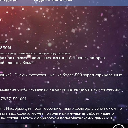
Сельское хозяйство
сти
лядом
ания людьми с интеллектуальными нарушениями
актов о диких и домашних животных от наших авторов -
ной планеты Земля!
ание" - "Науки естественные" из более 500 зарегистрированных
зование опубликованных на сайте материалов в коммерческих
378/771501001
и. Информация носит обезличенный характер, в связи с чем не
ать вас, однако может помочь нам улучшить работу нашего
, вы соглашаетесь с обработкой пользовательских данных и