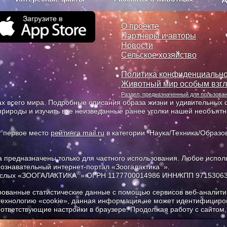
з рекламы
О проекте
О проекте
Партнеры и авторы
Новости
Сельское хозяйство
Политика конфиденциально
Животный мир особым взг
Раздел, предназначенный для пользов
х всего мира. Подробные описания образа жизни и удивительных ф
природы и изучить все неизведанные ранее уголки нашей необъят
т первое место
рейтинга mail.ru
в категории "Наука/Техника/Образов
предназначены только для частного использования. Любое исполь
®
познавательный интернет-портал «Зоогалактика
».
®
рослых «ЗООГАЛАКТИКА
» ОГРН 1177700014986 ИНН/КПП 9715306
ованные статистические данные с помощью сервисов веб-аналитик
 технологию «cookie», данная информация не может идентифициров
соответствующие настройки в браузере. Продолжая работу с сайтом