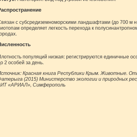
Распространение
вязан с субсредиземноморскими ландшафтами (до 700 м н. у
иотопам определяет легкость перехода к полусинантропном
ородах.
Численность
лотность популяций низкая: регистрируются единичные осо
о 2 особей за день.
сточник: Красная книга Республики Крым. Животные. Отв. 
Фатерыга (2015) Министерство экологии и природных рес
«ИТ «АРИАЛ», Симферополь