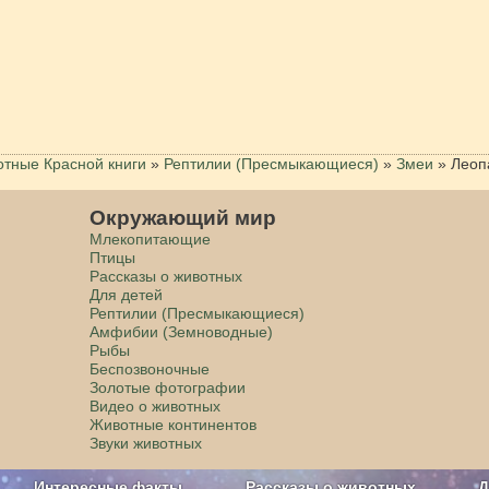
тные Красной книги
»
Рептилии (Пресмыкающиеся)
»
Змеи
»
Леоп
Окружающий мир
Млекопитающие
Птицы
Рассказы о животных
Для детей
Рептилии (Пресмыкающиеся)
Амфибии (Земноводные)
Рыбы
Беспозвоночные
Золотые фотографии
Видео о животных
Животные континентов
Звуки животных
Интересные факты
Рассказы о животных
Д