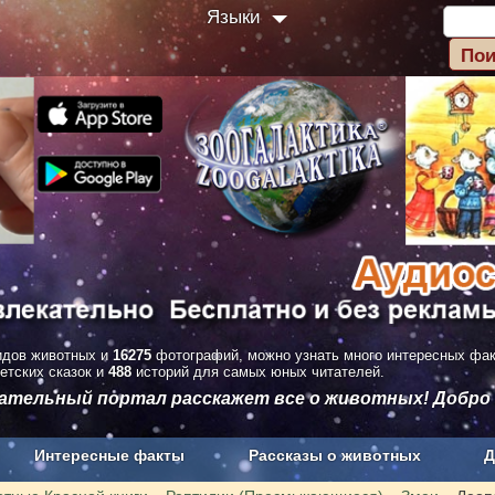
Языки
дов животных и
16275
фотографий, можно узнать много интересных фа
етских сказок и
488
историй для самых юных читателей.
вательный портал расскажет все о животных! Добро
Интересные факты
Рассказы о животных
Д
з рекламы
О проекте