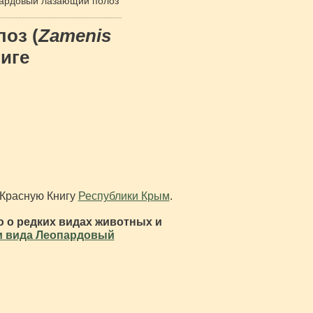
ардовый лазающий полоз
оз (
Zamenis
ниге
 Красную Книгу
Республики Крым
.
 о редких видах животных и
и вида Леопардовый