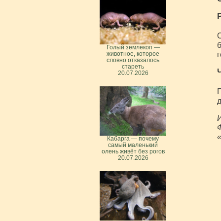
С
б
Голый землекоп —
г
животное, которое
словно отказалось
стареть
20.07.2026
П
д
И
Кабарга — почему
самый маленький
олень живёт без рогов
20.07.2026