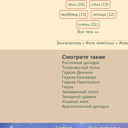
лось (15)
слон (13)
верблюд (13)
лисица (12)
олень (11)
Все теги »»
Зоогалактика
»
Фото животных
»
Живо
Смотрите также
Восточный динодон
Тонкохвостый полоз
Гадюка Динника
Гадюка Казнакова
Гадюка Никольского
Гюрза
Закавказский полоз
Западный удавчик
Кошачья змея
Краснопоясный динодон
Главная
Фото животных