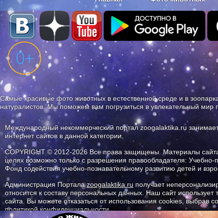
Наши приложения. Бесплатно и бе
Самые красивые фото животных в естественной среде и в зоопарка
натуралистов. Мы поможем вам погрузиться в увлекательный мир 
Международный некоммерческий портал zoogalaktika.ru занимае
интернет сайтов в данной категории.
COPYRIGHT © 2012-2026 Все права защищены. Материалы сайта 
целях возможно только с разрешения правообладателя: Учебно-
Фонд содействия учебно-познавательному развитию детей и вз
Администрация Портала
zoogalaktika.ru
получает неперсонализир
относится к составу персональных данных. Наш сайт использует
сайта. Вы можете отказаться от использования cookies, выбрав 
политикой конфиденциальности.