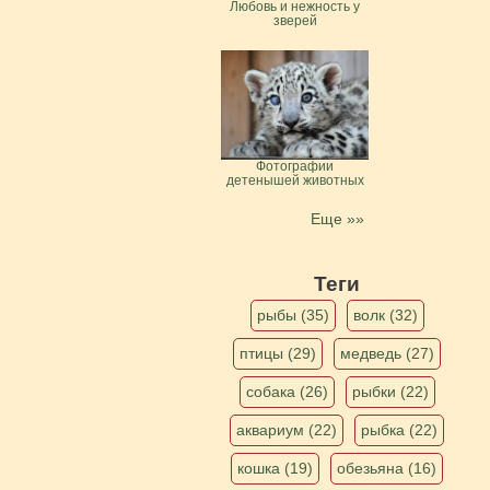
Любовь и нежность у
зверей
Фотографии
детенышей животных
Еще »»
Теги
рыбы (35)
волк (32)
птицы (29)
медведь (27)
собака (26)
рыбки (22)
аквариум (22)
рыбка (22)
кошка (19)
обезьяна (16)