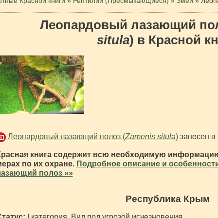
тные Красной книги
»
Рептилии (Пресмыкающиеся)
»
Змеи
»
Леоп
Леопардовый лазающий пол
situla
) в Красной к
Леопардовый лазающий полоз (
Zamenis situla
)
занесен в
Красная книга содержит всю необходимую информацию
мерах по их охране.
Подробное описание и особенност
лазающий полоз »»
Республика Крым
Статус:
I категория. Вид под угрозой исчезновения.