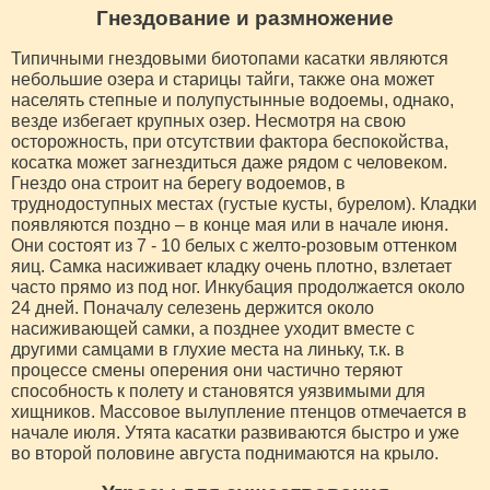
Гнездование и размножение
Типичными гнездовыми биотопами касатки являются
небольшие озера и старицы тайги, также она может
населять степные и полупустынные водоемы, однако,
везде избегает крупных озер. Несмотря на свою
осторожность, при отсутствии фактора беспокойства,
косатка может загнездиться даже рядом с человеком.
Гнездо она строит на берегу водоемов, в
труднодоступных местах (густые кусты, бурелом). Кладки
появляются поздно – в конце мая или в начале июня.
Они состоят из 7 - 10 белых с желто-розовым оттенком
яиц. Самка насиживает кладку очень плотно, взлетает
часто прямо из под ног. Инкубация продолжается около
24 дней. Поначалу селезень держится около
насиживающей самки, а позднее уходит вместе с
другими самцами в глухие места на линьку, т.к. в
процессе смены оперения они частично теряют
способность к полету и становятся уязвимыми для
хищников. Массовое вылупление птенцов отмечается в
начале июля. Утята касатки развиваются быстро и уже
во второй половине августа поднимаются на крыло.