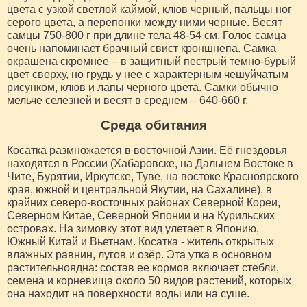
цвета с узкой светлой каймой, клюв черный, пальцы ног
серого цвета, а перепонки между ними черные. Весят
самцы 750-800 г при длине тела 48-54 см. Голос самца
очень напоминает брачный свист кроншнепа. Самка
окрашена скромнее – в защитный пестрый темно-бурый
цвет сверху, но грудь у нее с характерным чешуйчатым
рисунком, клюв и лапы черного цвета. Самки обычно
мельче селезней и весят в среднем – 640-660 г.
Среда обитания
Косатка размножается в восточной Азии. Её гнездовья
находятся в России (Хабаровске, на Дальнем Востоке в
Чите, Бурятии, Иркутске, Туве, на востоке Красноярского
края, южной и центральной Якутии, на Сахалине), в
крайних северо-восточных районах Северной Кореи,
Северном Китае, Северной Японии и на Курильских
островах. На зимовку этот вид улетает в Японию,
Южный Китай и Вьетнам. Косатка - житель открытых
влажных равнин, лугов и озёр. Эта утка в основном
растительноядна: состав ее кормов включает стебли,
семена и корневища около 50 видов растений, которых
она находит на поверхности воды или на суше.