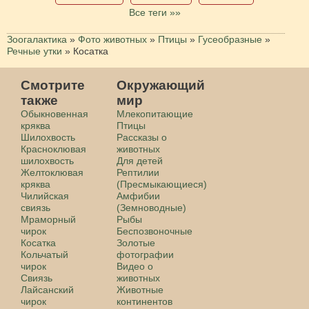
Все теги »»
Зоогалактика
»
Фото животных
»
Птицы
»
Гусеобразные
»
Речные утки
»
Косатка
Смотрите
Окружающий
также
мир
Обыкновенная
Млекопитающие
кряква
Птицы
Шилохвость
Рассказы о
Красноклювая
животных
шилохвость
Для детей
Желтоклювая
Рептилии
кряква
(Пресмыкающиеся)
Чилийская
Амфибии
свиязь
(Земноводные)
Мраморный
Рыбы
чирок
Беспозвоночные
Косатка
Золотые
Кольчатый
фотографии
чирок
Видео о
Свиязь
животных
Лайсанский
Животные
чирок
континентов