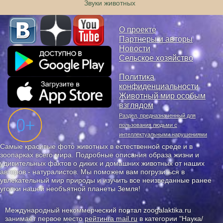
Звуки животных
О проекте
Партнеры и авторы
Новости
Сельское хозяйство
Политика
конфиденциальности
Животный мир особым
взглядом
Раздел, предназначенный для
пользования людьми с
интеллектуальными нарушениями
Самые красивые фото животных в естественной среде и в
зоопарках всего мира. Подробные описания образа жизни и
удивительных фактов о диких и домашних животных от наших
авторов - натуралистов. Мы поможем вам погрузиться в
увлекательный мир природы и изучить все неизведанные ранее
уголки нашей необъятной планеты Земля!
Международный некоммерческий портал zoogalaktika.ru
занимает первое место
рейтинга mail.ru
в категории "Наука/