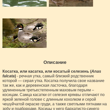
Описание
Косатка, или касатка, или косатый селезень (
Anas
falcata
)
- речная утка, самый близкий родственник
которой — серая утка. Косатка получила свое название
так же, как и деревенская ласточка, благодаря
удлиненным третьестепенным маховым перьям –
косицам. Самца касатки от селезня кряквы отличают по
яркой зеленой голове с длинным хохолком и серой
чешуйчатой окраске груди, а также светлыми пятнами на
зобу и подбородке. Косицы у него бархатисто-синего