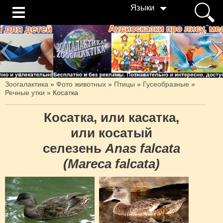
Языки
Зоогалактика
»
Фото животных
»
Птицы
»
Гусеобразные
»
Речные утки
»
Косатка
Косатка, или касатка,
или косатый
селезень
Anas falcata
(Mareca falcata)