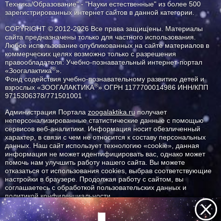
Техника/Образование" - "Науки естественные" из более 500
зарегистрированных интернет сайтов в данной категории.
COPYRIGHT © 2012-2026 Все права защищены. Материалы
сайта предназначены только для частного использования.
Любое использование опубликованных на сайте материалов в
коммерческих целях возможно только с разрешения
правообладателя: Учебно-познавательный интернет-портал
®
«Зоогалактика
».
Фонд содействия учебно-познавательному развитию детей и
®
взрослых «ЗООГАЛАКТИКА
» ОГРН 1177700014986 ИНН/КПП
9715306378/771501001
Администрация Портала
zoogalaktika.ru
получает
неперсонализированные статистические данные с помощью
сервисов веб-аналитики. Информация носит обезличенный
характер, в связи с чем не относится к составу персональных
данных. Наш сайт использует технологию «cookie», данная
информация не может идентифицировать вас, однако может
помочь нам улучшить работу нашего сайта. Вы можете
отказаться от использования cookies, выбрав соответствующие
настройки в браузере. Продолжая работу с сайтом, вы
соглашаетесь с обработкой пользовательских данных и
политикой конфиденциальности.