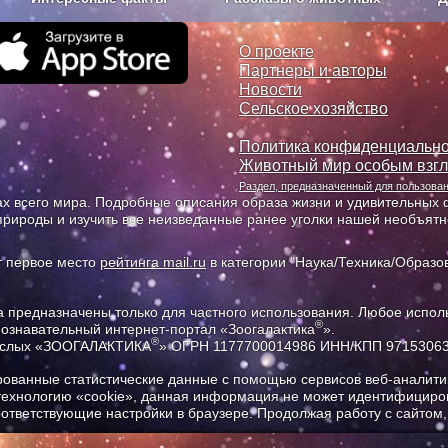
з рекламы
О проекте
О проекте
Партнеры и авторы
Новости
Сельское хозяйство
Политика конфиденциально
Животный мир особым взг
Раздел, предназначенный для пользов
х всего мира. Подробные описания образа жизни и удивительных ф
природы и изучить все неизведанные ранее уголки нашей необъят
т первое место
рейтинга mail.ru
в категории "Наука/Техника/Образов
предназначены только для частного использования. Любое исполь
®
познавательный интернет-портал «Зоогалактика
».
®
рослых «ЗООГАЛАКТИКА
» ОГРН 1177700014986 ИНН/КПП 9715306
ованные статистические данные с помощью сервисов веб-аналитик
 технологию «cookie», данная информация не может идентифициров
соответствующие настройки в браузере. Продолжая работу с сайтом