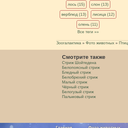
лось (15)
слон (13)
верблюд (13)
лисица (12)
олень (11)
Все теги »»
Зоогалактика
»
Фото животных
»
Пти
Смотрите также
Стриж Шойтедена
Белопоясный стриж
Бледный стриж
Белобрюхий стриж
Малый стриж
Чёрный стриж
Белогузый стриж
Пальмовый стриж
Главная
Фото животных