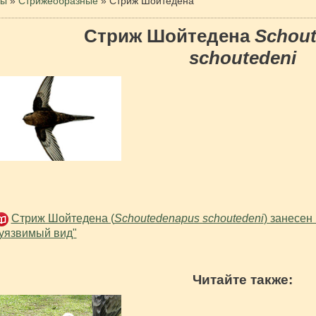
цы
»
Стрижеобразные
»
Стриж Шойтедена
Стриж Шойтедена
Schou
schoutedeni
Стриж Шойтедена (
Schoutedenapus schoutedeni
) занесен
уязвимый вид"
Читайте также: