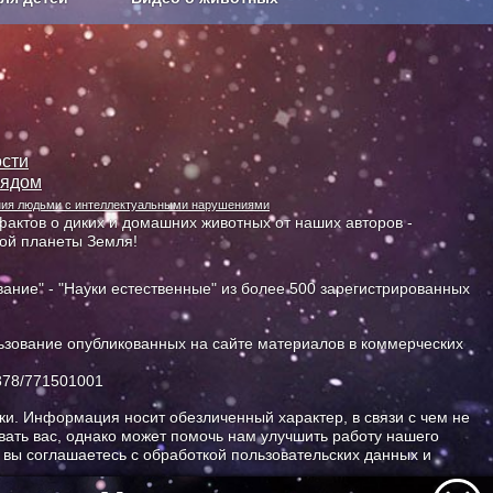
Сельское хозяйство
сти
лядом
ания людьми с интеллектуальными нарушениями
актов о диких и домашних животных от наших авторов -
ной планеты Земля!
ание" - "Науки естественные" из более 500 зарегистрированных
зование опубликованных на сайте материалов в коммерческих
378/771501001
и. Информация носит обезличенный характер, в связи с чем не
ать вас, однако может помочь нам улучшить работу нашего
, вы соглашаетесь с обработкой пользовательских данных и