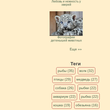
Любовь и нежность у
зверей
Фотографии
детенышей животных
Еще »»
Теги
рыбы (35)
волк (32)
птицы (29)
медведь (27)
собака (26)
рыбки (22)
аквариум (22)
рыбка (22)
кошка (19)
обезьяна (16)