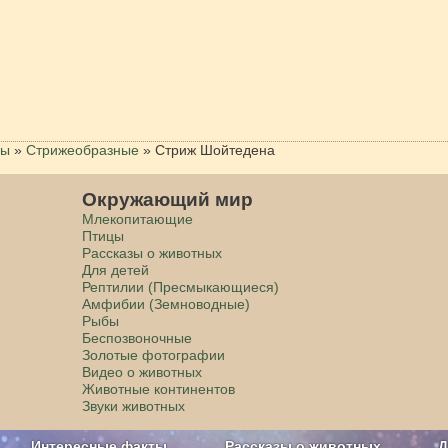
цы
»
Стрижеобразные
»
Стриж Шойтедена
Окружающий мир
Млекопитающие
Птицы
Рассказы о животных
Для детей
Рептилии (Пресмыкающиеся)
Амфибии (Земноводные)
Рыбы
Беспозвоночные
Золотые фотографии
Видео о животных
Животные континентов
Звуки животных
Интересные факты
Рассказы о животных
Д