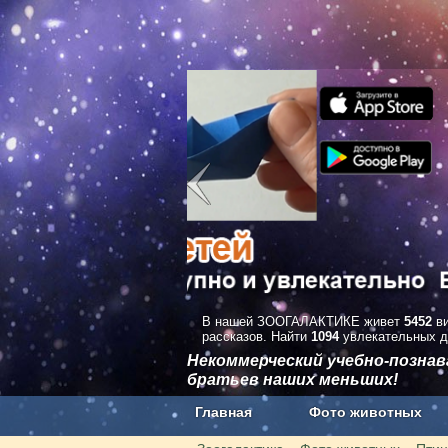
В нашей ЗООГАЛАКТИКЕ живет
5452
ви
рассказов. Найти
1094
увлекательных д
Некоммерческий учебно-позна
братьев наших меньших!
Главная
Фото животных
Наши приложения. Бесплатно и бе