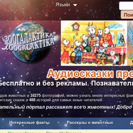
Языки
дов животных и
16275
фотографий, можно узнать много интересных фа
етских сказок и
488
историй для самых юных читателей.
вательный портал расскажет все о животных! Добро
Интересные факты
Рассказы о животных
Д
з рекламы
О проекте