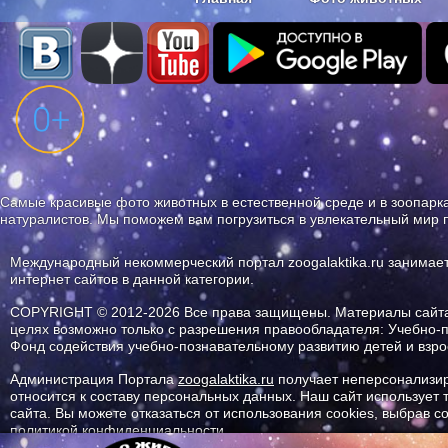
Наши приложения. Бесплатно и бе
Самые красивые фото животных в естественной среде и в зоопарка
натуралистов. Мы поможем вам погрузиться в увлекательный мир 
Международный некоммерческий портал zoogalaktika.ru занимае
интернет сайтов в данной категории.
COPYRIGHT © 2012-2026 Все права защищены. Материалы сайта 
целях возможно только с разрешения правообладателя: Учебно-
Фонд содействия учебно-познавательному развитию детей и вз
Администрация Портала
zoogalaktika.ru
получает неперсонализир
относится к составу персональных данных. Наш сайт использует
сайта. Вы можете отказаться от использования cookies, выбрав 
политикой конфиденциальности.