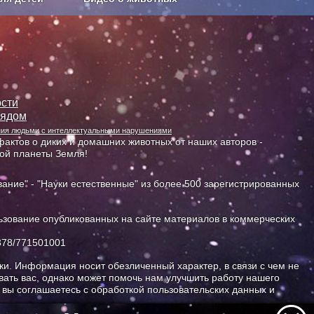
Сельское хозяйство
сти
лядом
ания людьми с интеллектуальными нарушениями
актов о диких и домашних животных от наших авторов -
ной планеты Земля!
ание" - "Науки естественные" из более 500 зарегистрированных
зование опубликованных на сайте материалов в коммерческих
378/771501001
и. Информация носит обезличенный характер, в связи с чем не
ать вас, однако может помочь нам улучшить работу нашего
, вы соглашаетесь с обработкой пользовательских данных и