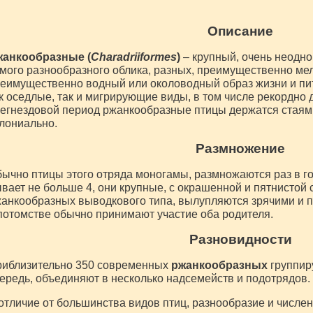
Описание
анкообразные (
Charadriiformes
)
– крупный, очень неодно
мого разнообразного облика, разных, преимущественно мел
еимущественно водный или околоводный образ жизни и п
к оседлые, так и мигрирующие виды, в том числе рекордно 
егнездовой период ржанкообразные птицы держатся стаями
лониально.
Размножение
ычно птицы этого отряда моногамы, размножаются раз в год
вает не больше 4, они крупные, с окрашенной и пятнистой 
анкообразных выводкового типа, вылупляются зрячими и п
потомстве обычно принимают участие оба родителя.
Разновидности
иблизительно 350 современных
ржанкообразных
группиру
ередь, объединяют в несколько надсемейств и подотрядов.
отличие от большинства видов птиц, разнообразие и числе