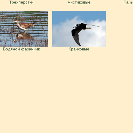
Трёхперстки
Чистиковые
Рачь
Водяной фазанчик
Крачковые