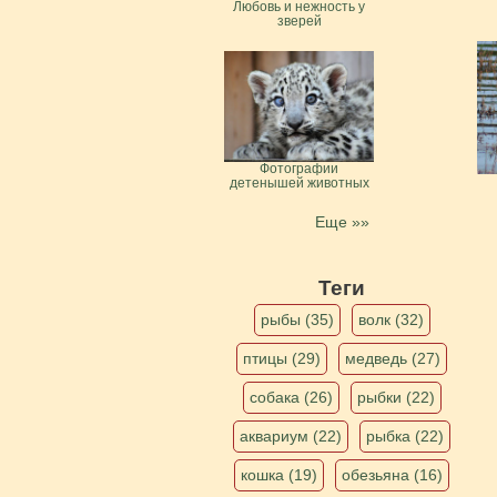
Любовь и нежность у
зверей
Фотографии
детенышей животных
Еще »»
Теги
рыбы (35)
волк (32)
птицы (29)
медведь (27)
собака (26)
рыбки (22)
аквариум (22)
рыбка (22)
кошка (19)
обезьяна (16)