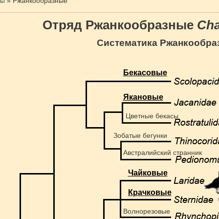
цы
»
Ржанкообразные
Отряд Ржанкообразные
Cha
Систематика Ржанкообра
Бекасовые
Якановые
Цветные бекасы
Зобатые бегунки
Австралийский странник
Чайковые
Крачковые
Волнорезовые