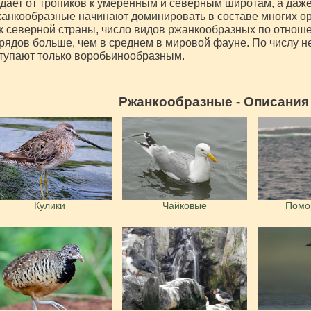
дает от тропиков к умеренным и северным широтам, а даже
анкообразные начинают доминировать в составе многих ор
к северной страны, число видов ржанкообразных по отнош
рядов больше, чем в среднем в мировой фауне. По числу не
тупают только воробьинообразным.
Ржанкообразные - Описания
Кулики
Чайковые
Помо