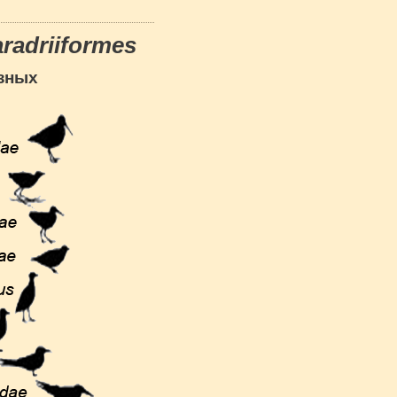
radriiformes
зных