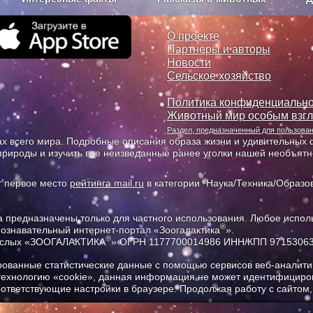
з рекламы
О проекте
О проекте
Партнеры и авторы
Новости
Сельское хозяйство
Политика конфиденциально
Животный мир особым взг
Раздел, предназначенный для пользов
х всего мира. Подробные описания образа жизни и удивительных ф
природы и изучить все неизведанные ранее уголки нашей необъят
т первое место
рейтинга mail.ru
в категории "Наука/Техника/Образов
предназначены только для частного использования. Любое исполь
®
познавательный интернет-портал «Зоогалактика
».
®
рослых «ЗООГАЛАКТИКА
» ОГРН 1177700014986 ИНН/КПП 9715306
ованные статистические данные с помощью сервисов веб-аналитик
 технологию «cookie», данная информация не может идентифициров
соответствующие настройки в браузере. Продолжая работу с сайтом