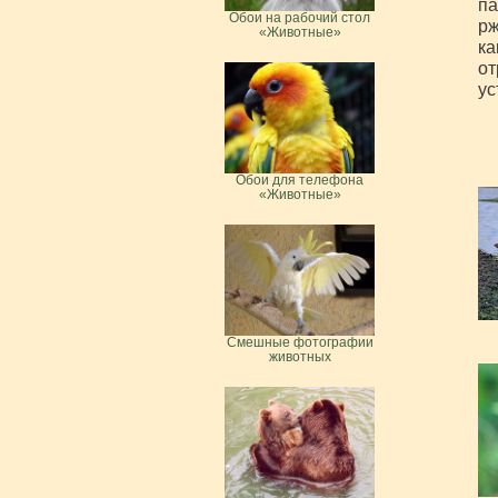
па
Обои на рабочий стол
рж
«Животные»
ка
от
ус
Обои для телефона
«Животные»
Смешные фотографии
животных