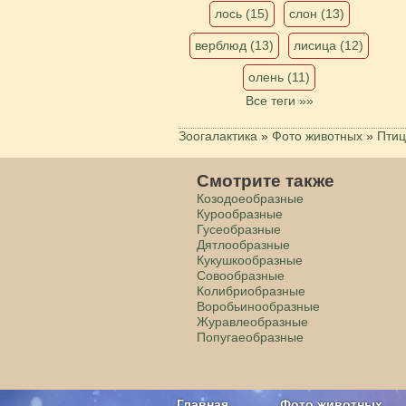
лось (15)
слон (13)
верблюд (13)
лисица (12)
олень (11)
Все теги »»
Зоогалактика
»
Фото животных
»
Пти
Смотрите также
Козодоеобразные
Курообразные
Гусеобразные
Дятлообразные
Кукушкообразные
Совообразные
Колибриобразные
Воробьинообразные
Журавлеобразные
Попугаеобразные
Главная
Фото животных