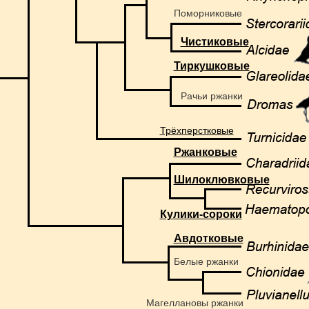
Поморниковые
Чистиковые
Тиркушковые
Рачьи ржанки
Трёхперстковые
Ржанковые
Шилоклювковые
Кулики-сороки
Авдотковые
Белые ржанки
Магеллановы ржанки