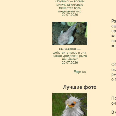
Осьминог — восемь
минут, за которые
меняется весь
подводный мир
20.07.2026
Рж
са
пр
ка
вн
ко
Рыба-капля —
действительно ли она
самая уродливая рыба
на Земле?
20.07.2026
Об
бы
Еще »»
рж
о 
Лучшие фото
Пр
оч
В 