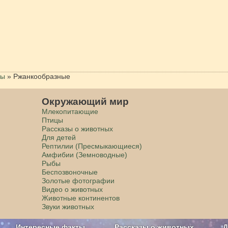
цы
»
Ржанкообразные
Окружающий мир
Млекопитающие
Птицы
Рассказы о животных
Для детей
Рептилии (Пресмыкающиеся)
Амфибии (Земноводные)
Рыбы
Беспозвоночные
Золотые фотографии
Видео о животных
Животные континентов
Звуки животных
Интересные факты
Рассказы о животных
Д