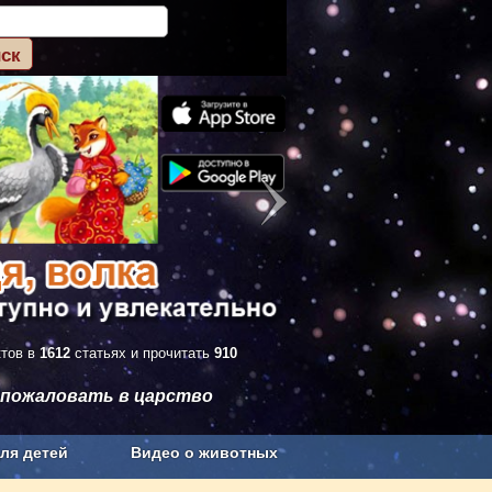
ктов в
1612
статьях и прочитать
910
 пожаловать в царство
ля детей
Видео о животных
Сельское хозяйство