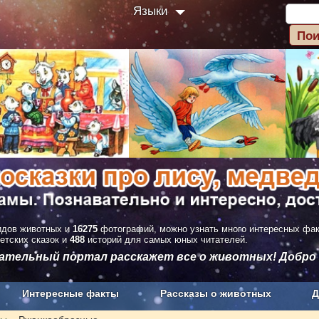
Языки
дов животных и
16275
фотографий, можно узнать много интересных фа
етских сказок и
488
историй для самых юных читателей.
вательный портал расскажет все о животных! Добро
Интересные факты
Рассказы о животных
Д
з рекламы
О проекте