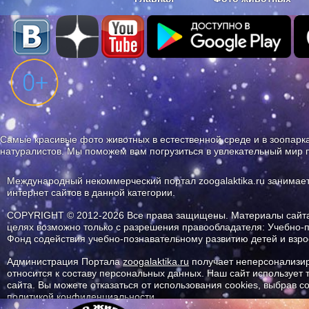
Наши приложения. Бесплатно и бе
Самые красивые фото животных в естественной среде и в зоопарка
натуралистов. Мы поможем вам погрузиться в увлекательный мир 
Международный некоммерческий портал zoogalaktika.ru занимае
интернет сайтов в данной категории.
COPYRIGHT © 2012-2026 Все права защищены. Материалы сайта 
целях возможно только с разрешения правообладателя: Учебно-
Фонд содействия учебно-познавательному развитию детей и вз
Администрация Портала
zoogalaktika.ru
получает неперсонализир
относится к составу персональных данных. Наш сайт использует
сайта. Вы можете отказаться от использования cookies, выбрав 
политикой конфиденциальности.