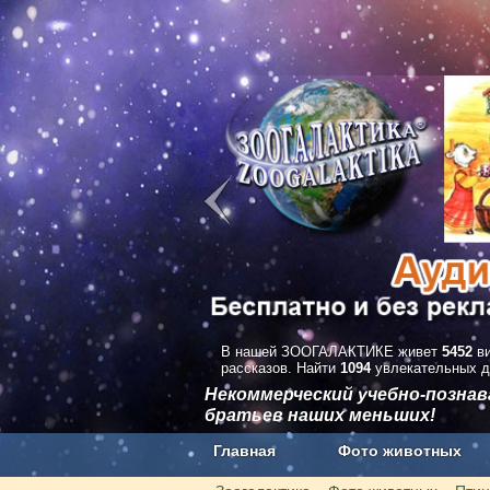
В нашей ЗООГАЛАКТИКЕ живет
5452
ви
рассказов. Найти
1094
увлекательных д
Некоммерческий учебно-позна
братьев наших меньших!
Главная
Фото животных
Наши приложения. Бесплатно и бе