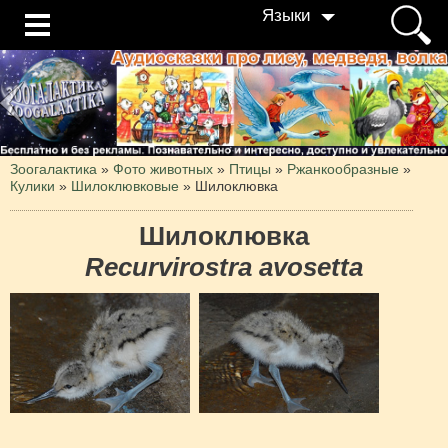
Языки
Зоогалактика
»
Фото животных
»
Птицы
»
Ржанкообразные
»
Кулики
»
Шилоклювковые
»
Шилоклювка
Шилоклювка
Recurvirostra avosetta