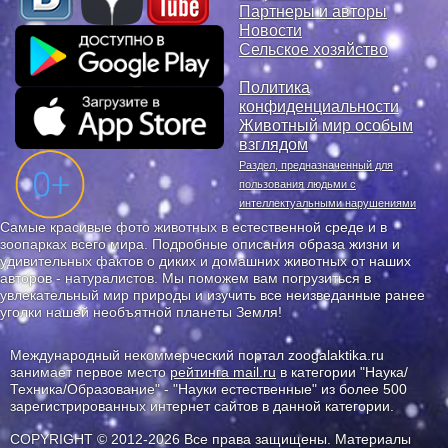
Партнеры и авторы
Новости
Сельское хозяйство
Политика
конфиденциальности
Животный мир особым
взглядом
Раздел, предназначенный для
пользования людьми с
интеллектуальными нарушениями
Самые красивые фото животных в естественной среде и в
зоопарках всего мира. Подробные описания образа жизни и
удивительных фактов о диких и домашних животных от наших
авторов - натуралистов. Мы поможем вам погрузиться в
увлекательный мир природы и изучить все неизведанные ранее
уголки нашей необъятной планеты Земля!
Международный некоммерческий портал zoogalaktika.ru
занимает первое место
рейтинга mail.ru
в категории "Наука/
Техника/Образование" - "Науки естественные" из более 500
зарегистрированных интернет сайтов в данной категории.
COPYRIGHT © 2012-2026 Все права защищены. Материалы