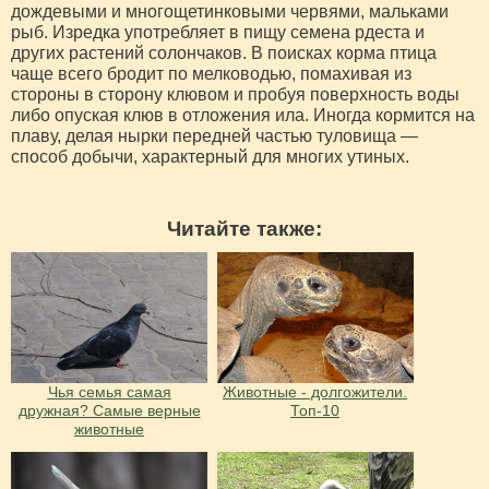
дождевыми и многощетинковыми червями, мальками
рыб. Изредка употребляет в пищу семена рдеста и
других растений солончаков. В поисках корма птица
чаще всего бродит по мелководью, помахивая из
стороны в сторону клювом и пробуя поверхность воды
либо опуская клюв в отложения ила. Иногда кормится на
плаву, делая нырки передней частью туловища —
способ добычи, характерный для многих утиных.
Читайте также:
Чья семья самая
Животные - долгожители.
дружная? Самые верные
Топ-10
животные