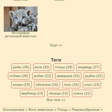
Фотографии
детенышей животных
Еще »»
Теги
рыбы (35)
волк (32)
птицы (29)
медведь (27)
собака (26)
рыбки (22)
аквариум (22)
рыбка (22)
кошка (19)
обезьяна (16)
лось (15)
слон (13)
верблюд (13)
лисица (12)
олень (11)
Все теги »»
Зоогалактика
»
Фото животных
»
Птицы
»
Ржанкообразные
»