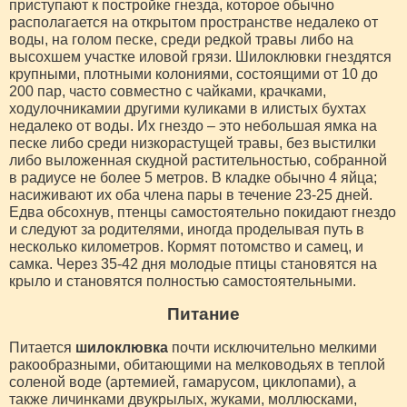
приступают к постройке гнезда, которое обычно
располагается на открытом пространстве недалеко от
воды, на голом песке, среди редкой травы либо на
высохшем участке иловой грязи. Шилоклювки гнездятся
крупными, плотными колониями, состоящими от 10 до
200 пар, часто совместно с чайками, крачками,
ходулочникамии другими куликами в илистых бухтах
недалеко от воды. Их гнездо – это небольшая ямка на
песке либо среди низкорастущей травы, без выстилки
либо выложенная скудной растительностью, собранной
в радиусе не более 5 метров. В кладке обычно 4 яйца;
насиживают их оба члена пары в течение 23-25 дней.
Едва обсохнув, птенцы самостоятельно покидают гнездо
и следуют за родителями, иногда проделывая путь в
несколько километров. Кормят потомство и самец, и
самка. Через 35-42 дня молодые птицы становятся на
крыло и становятся полностью самостоятельными.
Питание
Питается
шилоклювка
почти исключительно мелкими
ракообразными, обитающими на мелководьях в теплой
соленой воде (артемией, гамарусом, циклопами), а
также личинками двукрылых, жуками, моллюсками,