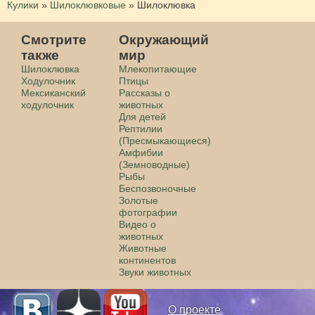
Кулики
»
Шилоклювковые
»
Шилоклювка
Смотрите
Окружающий
также
мир
Шилоклювка
Млекопитающие
Ходулочник
Птицы
Мексиканский
Рассказы о
ходулочник
животных
Для детей
Рептилии
(Пресмыкающиеся)
Амфибии
(Земноводные)
Рыбы
Беспозвоночные
Золотые
фотографии
Видео о
животных
Животные
континентов
Звуки животных
О проекте