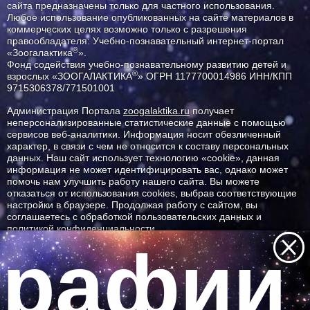
сайта предназначены только для частного использования.
Любое использование опубликованных на сайте материалов в
коммерческих целях возможно только с разрешения
правообладателя: Учебно-познавательный интернет-портал
®
«Зоогалактика
».
Фонд содействия учебно-познавательному развитию детей и
®
взрослых «ЗООГАЛАКТИКА
» ОГРН 1177700014986 ИНН/КПП
9715306378/771501001
Администрация Портала
zoogalaktika.ru
получает
неперсонализированные статистические данные с помощью
сервисов веб-аналитики. Информация носит обезличенный
характер, в связи с чем не относится к составу персональных
данных. Наш сайт использует технологию «cookie», данная
информация не может идентифицировать вас, однако может
помочь нам улучшить работу нашего сайта. Вы можете
отказаться от использования cookies, выбрав соответствующие
настройки в браузере. Продолжая работу с сайтом, вы
соглашаетесь с обработкой пользовательских данных и
политикой конфиденциальности.
рафии 
ID ресурса: 777