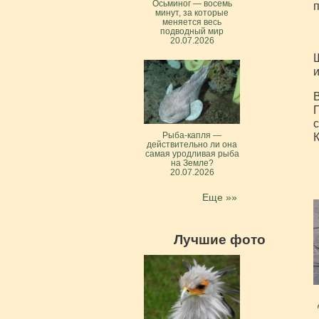
Осьминог — восемь
п
минут, за которые
меняется весь
подводный мир
20.07.2026
Ш
и
В
П
с
Рыба-капля —
К
действительно ли она
самая уродливая рыба
на Земле?
20.07.2026
Еще »»
Лучшие фото