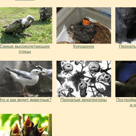
Самые высоколетающие
Кукушонок
Пернаты
птицы
Что и как видят животные?
Пернатые архитекторы
Постройки
и 