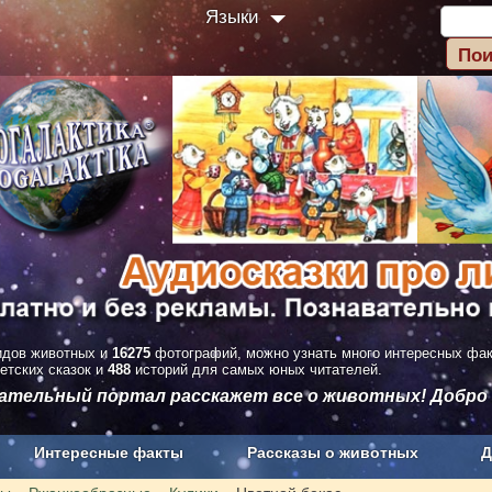
Языки
дов животных и
16275
фотографий, можно узнать много интересных фа
етских сказок и
488
историй для самых юных читателей.
вательный портал расскажет все о животных! Добро
Интересные факты
Рассказы о животных
Д
з рекламы
О проекте