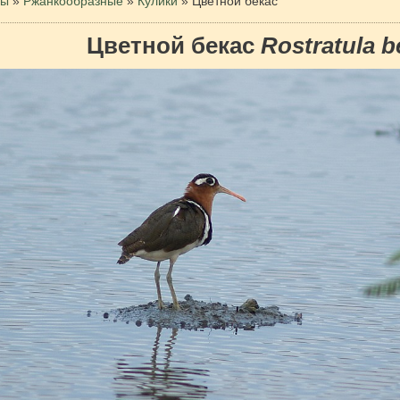
цы
»
Ржанкообразные
»
Кулики
»
Цветной бекас
Цветной бекас
Rostratula b