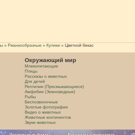
цы
»
Ржанкообразные
»
Кулики
»
Цветной бекас
Окружающий мир
Млекопитающие
Птицы
Рассказы о животных
Для детей
Рептилии (Пресмыкающиеся)
Амфибии (Земноводные)
Рыбы
Беспозвоночные
Золотые фотографии
Видео о животных
Животные континентов
Звуки животных
Интересные факты
Рассказы о животных
Д