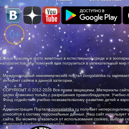
Наши приложения. Бесплатно и бе
Самые красивые фото животных в естественной среде и в зоопарка
натуралистов. Мы поможем вам погрузиться в увлекательный мир 
Международный некоммерческий портал zoogalaktika.ru занимае
интернет сайтов в данной категории.
COPYRIGHT © 2012-2026 Все права защищены. Материалы сайта 
целях возможно только с разрешения правообладателя: Учебно-
Фонд содействия учебно-познавательному развитию детей и вз
Администрация Портала
zoogalaktika.ru
получает неперсонализир
относится к составу персональных данных. Наш сайт использует
сайта. Вы можете отказаться от использования cookies, выбрав 
политикой конфиденциальности.