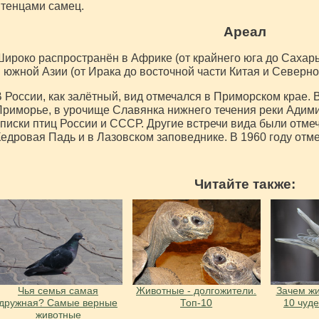
тенцами самец.
Ареал
ироко распространён в Африке (от крайнего юга до Сахары
 южной Азии (от Ирака до восточной части Китая и Северно
 России, как залётный, вид отмечался в Приморском крае. 
риморье, в урочище Славянка нижнего течения реки Адими
писки птиц России и СССР. Другие встречи вида были отмеч
едровая Падь и в Лазовском заповеднике. В 1960 году отме
Читайте также:
Чья семья самая
Животные - долгожители.
Зачем жи
дружная? Самые верные
Топ-10
10 чуд
животные