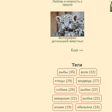
Любовь и нежность у
зверей
Фотографии
детенышей животных
Еще »»
Теги
рыбы (35)
волк (32)
птицы (29)
медведь (27)
собака (26)
рыбки (22)
аквариум (22)
рыбка (22)
кошка (19)
обезьяна (16)