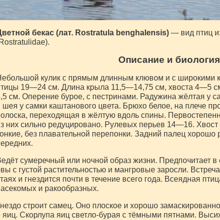
ветной бекас (лат. Rostratula benghalensis)
— вид птиц и
Rostratulidae).
Описание и биология
ебольшой кулик с прямым длинным клювом и с широкими 
тицы 19—24 см. Длина крыла 11,5—14,75 см, хвоста 4—5 с
,5 см. Оперение бурое, с пестринами. Радужина жёлтая у са
 шея у самки каштанового цвета. Брюхо белое, на плече пр
олоска, переходящая в жёлтую вдоль спины. Первостепен
з них сильно редуцировано. Рулевых перьев 14—16. Хвост 
онкие, без плавательной перепонки. Задний палец хорошо 
ередних.
едёт сумеречный или ночной образ жизни. Предпочитает в
вы с густой растительностью и мангровые заросли. Встреч
таях и гнездится почти в течение всего года. Всеядная пти
асекомых и ракообразных.
нездо строит самец. Оно плоское и хорошо замаскированное
 яиц. Скорлупа яиц светло-бурая с тёмными пятнами. Выси