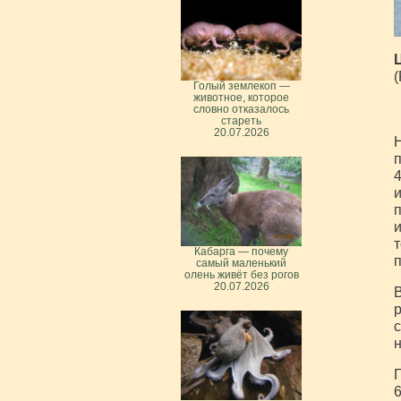
Ц
(
Голый землекоп —
животное, которое
словно отказалось
стареть
20.07.2026
Н
п
4
и
п
и
т
Кабарга — почему
п
самый маленький
олень живёт без рогов
20.07.2026
В
р
с
н
Г
6