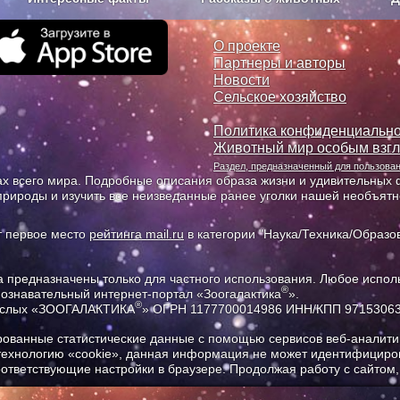
з рекламы
О проекте
О проекте
Партнеры и авторы
Новости
Сельское хозяйство
Политика конфиденциально
Животный мир особым взг
Раздел, предназначенный для пользов
х всего мира. Подробные описания образа жизни и удивительных ф
природы и изучить все неизведанные ранее уголки нашей необъят
т первое место
рейтинга mail.ru
в категории "Наука/Техника/Образов
предназначены только для частного использования. Любое исполь
®
познавательный интернет-портал «Зоогалактика
».
®
рослых «ЗООГАЛАКТИКА
» ОГРН 1177700014986 ИНН/КПП 9715306
ованные статистические данные с помощью сервисов веб-аналитик
 технологию «cookie», данная информация не может идентифициров
соответствующие настройки в браузере. Продолжая работу с сайтом