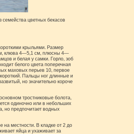
з семейства цветных бекасов
короткими крыльями. Размер
м, клюва 4—5,1 см, плюсны 4—
мцов и белая у самки. Горло, зоб
оходит белого цвета поперечная
ных маховых перьев 10, первое
короткий. Пальцы ног длинные и
развитый, но значительно короче
 основном тростниковые болота,
ается одиночно или в небольших
ца, но предпочитает водных
 на местности. В кладке от 2 до
живает яйца и ухаживает за