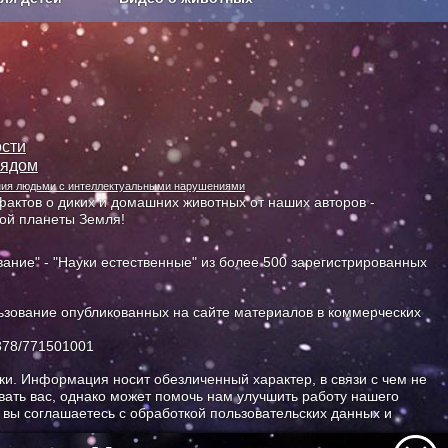
Сельское хозяйство
сти
лядом
ания людьми с интеллектуальными нарушениями
актов о диких и домашних животных от наших авторов -
ной планеты Земля!
ание" - "Науки естественные" из более 500 зарегистрированных
зование опубликованных на сайте материалов в коммерческих
378/771501001
и. Информация носит обезличенный характер, в связи с чем не
ать вас, однако может помочь нам улучшить работу нашего
, вы соглашаетесь с обработкой пользовательских данных и