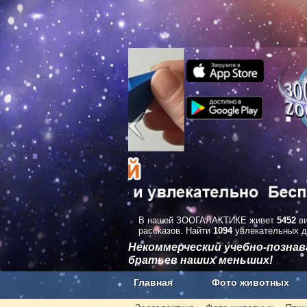
В нашей ЗООГАЛАКТИКЕ живет
5452
ви
рассказов. Найти
1094
увлекательных д
Некоммерческий учебно-позна
братьев наших меньших!
Главная
Фото животных
Наши приложения. Бесплатно и бе