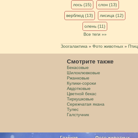
лось (15)
слон (13)
верблюд (13)
лисица (12)
олень (11)
Все теги »»
Зоогалактика
»
Фото животных
»
Пти
Смотрите также
Бекасовые
Шилоклювковые
Ржанковые
Кулики-сороки
Авдотковые
Цветной бекас
Тиркушковые
Сережчатая якана
Тулес
Галстучник
Главная
Фото животных