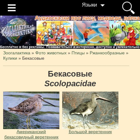
Языки
Зоогалактика
»
Фото животных
»
Птицы
»
Ржанкообразные
»
Кулики
»
Бекасовые
Бекасовые
Scolopacidae
Американский
Большой веретенник
бекасовидный веретенник