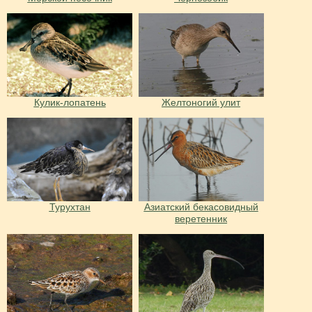
Кулик-лопатень
Желтоногий улит
Турухтан
Азиатский бекасовидный
веретенник