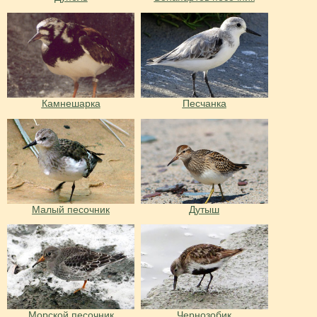
Камнешарка
Песчанка
Малый песочник
Дутыш
Морской песочник
Чернозобик