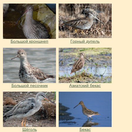
Большой кроншнеп
Горный дупель
Большой песочник
Азиатский бекас
Щёголь
Бекас