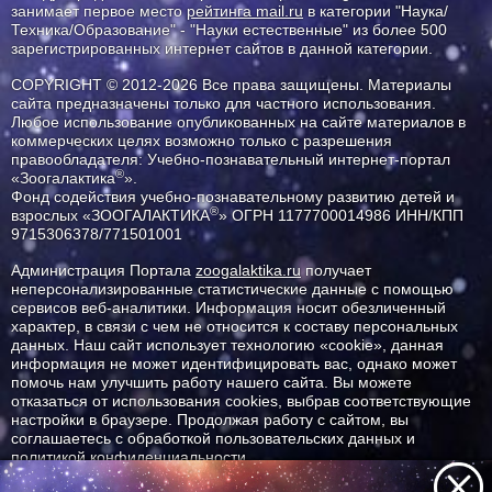
занимает первое место
рейтинга mail.ru
в категории "Наука/
Техника/Образование" - "Науки естественные" из более 500
зарегистрированных интернет сайтов в данной категории.
COPYRIGHT © 2012-2026 Все права защищены. Материалы
сайта предназначены только для частного использования.
Любое использование опубликованных на сайте материалов в
коммерческих целях возможно только с разрешения
правообладателя: Учебно-познавательный интернет-портал
®
«Зоогалактика
».
Фонд содействия учебно-познавательному развитию детей и
®
взрослых «ЗООГАЛАКТИКА
» ОГРН 1177700014986 ИНН/КПП
9715306378/771501001
Администрация Портала
zoogalaktika.ru
получает
неперсонализированные статистические данные с помощью
сервисов веб-аналитики. Информация носит обезличенный
характер, в связи с чем не относится к составу персональных
данных. Наш сайт использует технологию «cookie», данная
информация не может идентифицировать вас, однако может
помочь нам улучшить работу нашего сайта. Вы можете
отказаться от использования cookies, выбрав соответствующие
настройки в браузере. Продолжая работу с сайтом, вы
соглашаетесь с обработкой пользовательских данных и
политикой конфиденциальности.