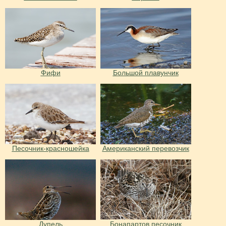
Фифи
Большой плавунчик
Песочник-красношейка
Американский перевозчик
Дупель
Бонапартов песочник