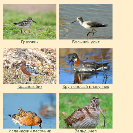
Грязовик
Большой улит
Краснозобик
Круглоносый плавунчик
Исландский песочник
Вальдшнеп