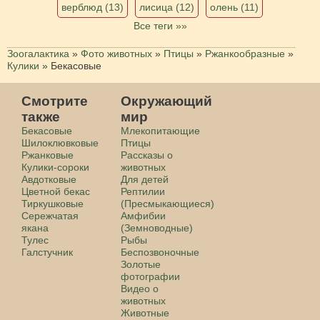
верблюд (13)
лисица (12)
олень (11)
Все теги »»
Зоогалактика
»
Фото животных
»
Птицы
»
Ржанкообразные
»
Кулики
»
Бекасовые
Смотрите
Окружающий
также
мир
Бекасовые
Млекопитающие
Шилоклювковые
Птицы
Ржанковые
Рассказы о
Кулики-сороки
животных
Авдотковые
Для детей
Цветной бекас
Рептилии
Тиркушковые
(Пресмыкающиеся)
Сережчатая
Амфибии
якана
(Земноводные)
Тулес
Рыбы
Галстучник
Беспозвоночные
Золотые
фотографии
Видео о
животных
Животные