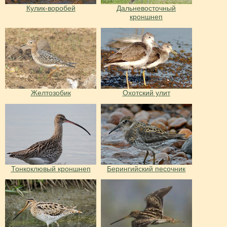
Кулик-воробей
Дальневосточный
кроншнеп
Желтозобик
Охотский улит
Тонкоклювый кроншнеп
Берингийский песочник