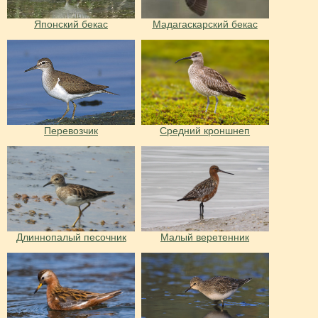
Японский бекас
Мадагаскарский бекас
Перевозчик
Средний кроншнеп
Длиннопалый песочник
Малый веретенник