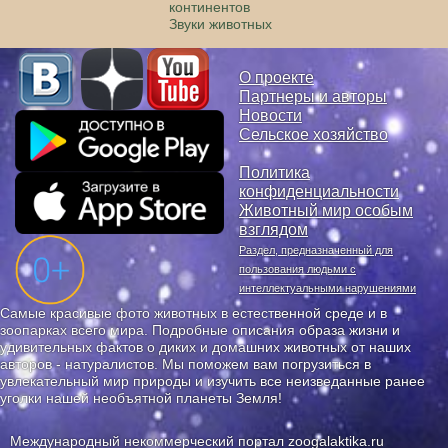
континентов
Звуки животных
О проекте
Партнеры и авторы
Новости
Сельское хозяйство
Политика
конфиденциальности
Животный мир особым
взглядом
Раздел, предназначенный для
пользования людьми с
интеллектуальными нарушениями
Самые красивые фото животных в естественной среде и в
зоопарках всего мира. Подробные описания образа жизни и
удивительных фактов о диких и домашних животных от наших
авторов - натуралистов. Мы поможем вам погрузиться в
увлекательный мир природы и изучить все неизведанные ранее
уголки нашей необъятной планеты Земля!
Международный некоммерческий портал zoogalaktika.ru