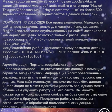
Международный некоммерческий портал zoogalaktika.ru
занимает первое место
рейтинга mail.ru
в категории "Наука/
Техника/Образование" - "Науки естественные" из более 500
зарегистрированных интернет сайтов в данной категории.
COPYRIGHT © 2012-2026 Все права защищены. Материалы
сайта предназначены только для частного использования.
Любое использование опубликованных на сайте материалов в
коммерческих целях возможно только с разрешения
правообладателя: Учебно-познавательный интернет-портал
®
«Зоогалактика
».
Фонд содействия учебно-познавательному развитию детей и
®
взрослых «ЗООГАЛАКТИКА
» ОГРН 1177700014986 ИНН/КПП
9715306378/771501001
Администрация Портала
zoogalaktika.ru
получает
неперсонализированные статистические данные с помощью
сервисов веб-аналитики. Информация носит обезличенный
характер, в связи с чем не относится к составу персональных
данных. Наш сайт использует технологию «cookie», данная
информация не может идентифицировать вас, однако может
помочь нам улучшить работу нашего сайта. Вы можете
отказаться от использования cookies, выбрав соответствующие
настройки в браузере. Продолжая работу с сайтом, вы
соглашаетесь с обработкой пользовательских данных и
политикой конфиденциальности.