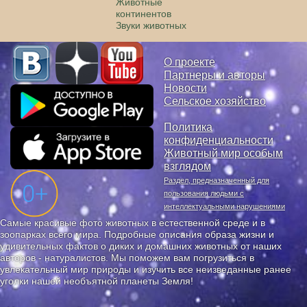
Животные
континентов
Звуки животных
О проекте
Партнеры и авторы
Новости
Сельское хозяйство
Политика
конфиденциальности
Животный мир особым
взглядом
Раздел, предназначенный для
пользования людьми с
интеллектуальными нарушениями
Самые красивые фото животных в естественной среде и в
зоопарках всего мира. Подробные описания образа жизни и
удивительных фактов о диких и домашних животных от наших
авторов - натуралистов. Мы поможем вам погрузиться в
увлекательный мир природы и изучить все неизведанные ранее
уголки нашей необъятной планеты Земля!