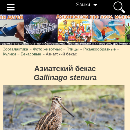
Языки
Зоогалактика
»
Фото животных
»
Птицы
»
Ржанкообразные
»
Кулики
»
Бекасовые
»
Азиатский бекас
Азиатский бекас
Gallinago stenura