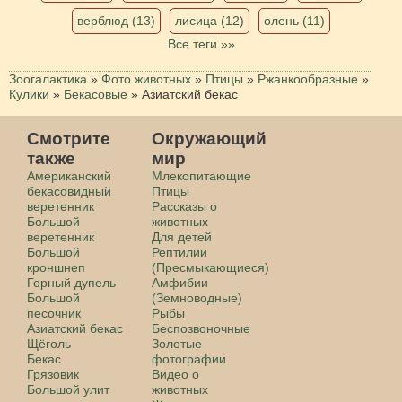
верблюд (13)
лисица (12)
олень (11)
Все теги »»
Зоогалактика
»
Фото животных
»
Птицы
»
Ржанкообразные
»
Кулики
»
Бекасовые
»
Азиатский бекас
Смотрите
Окружающий
также
мир
Американский
Млекопитающие
бекасовидный
Птицы
веретенник
Рассказы о
Большой
животных
веретенник
Для детей
Большой
Рептилии
кроншнеп
(Пресмыкающиеся)
Горный дупель
Амфибии
Большой
(Земноводные)
песочник
Рыбы
Азиатский бекас
Беспозвоночные
Щёголь
Золотые
Бекас
фотографии
Грязовик
Видео о
Большой улит
животных