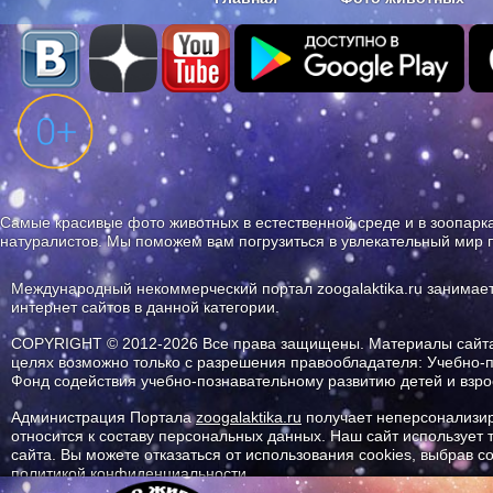
Наши приложения. Бесплатно и бе
Самые красивые фото животных в естественной среде и в зоопарка
натуралистов. Мы поможем вам погрузиться в увлекательный мир 
Международный некоммерческий портал zoogalaktika.ru занимае
интернет сайтов в данной категории.
COPYRIGHT © 2012-2026 Все права защищены. Материалы сайта 
целях возможно только с разрешения правообладателя: Учебно-
Фонд содействия учебно-познавательному развитию детей и вз
Администрация Портала
zoogalaktika.ru
получает неперсонализир
относится к составу персональных данных. Наш сайт использует
сайта. Вы можете отказаться от использования cookies, выбрав 
политикой конфиденциальности.