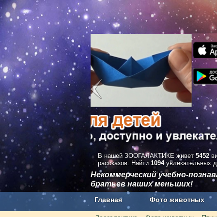
В нашей ЗООГАЛАКТИКЕ живет
5452
ви
рассказов. Найти
1094
увлекательных д
Некоммерческий учебно-позна
братьев наших меньших!
Главная
Фото животных
Наши приложения. Бесплатно и бе