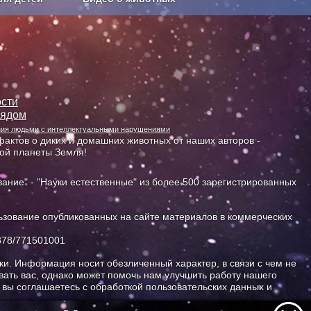
Сельское хозяйство
сти
лядом
ания людьми с интеллектуальными нарушениями
актов о диких и домашних животных от наших авторов -
ной планеты Земля!
ание" - "Науки естественные" из более 500 зарегистрированных
зование опубликованных на сайте материалов в коммерческих
378/771501001
и. Информация носит обезличенный характер, в связи с чем не
ать вас, однако может помочь нам улучшить работу нашего
, вы соглашаетесь с обработкой пользовательских данных и