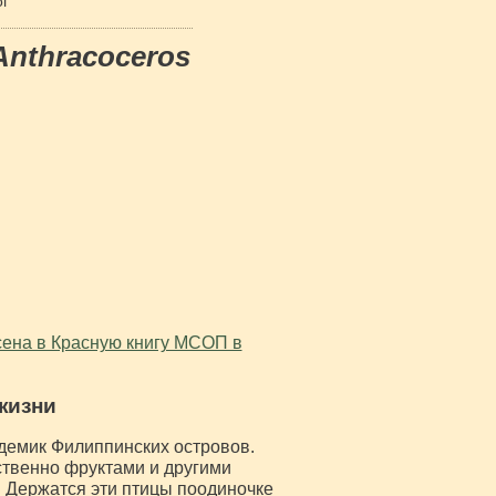
ог
Anthracoceros
сена в Красную книгу МСОП в
жизни
демик Филиппинских островов.
ственно фруктами и другими
 Держатся эти птицы поодиночке