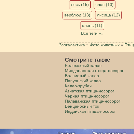
лось (15)
слон (13)
верблюд (13)
лисица (12)
олень (11)
Все теги »»
Зоогалактика
»
Фото животных
»
Пти
Смотрите также
Белохохлый калао
Минданаоская птица-носорог
Волнистый калао
Папуанский калао
Калао-трубач
Азиатская птица-носорог
Черная птица-носорог
Палаванская птица-носорог
Венценосный ток
Индийская птица-носорог
Главная
Фото животных