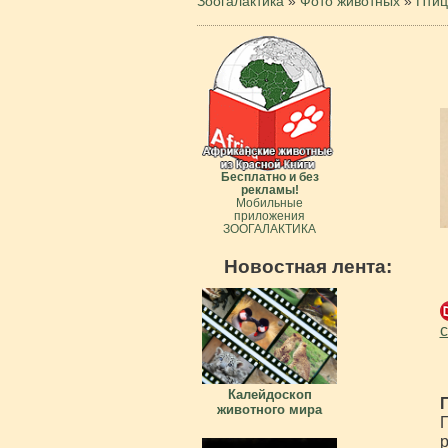
Зоогалактика
»
Фото животных
»
Пти
Бесплатно и без
рекламы!
Мобильные
приложения
ЗООГАЛАКТИКА
Новостная лента:
с
Калейдоскоп
животного мира
П
р