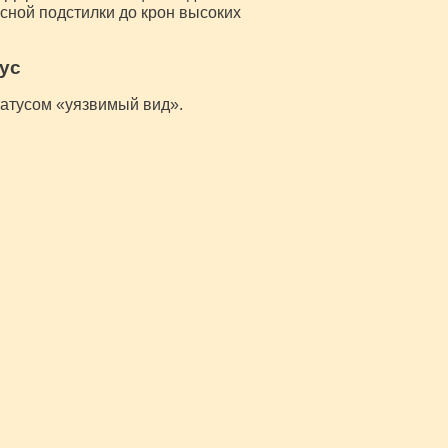
сной подстилки до крон высоких
ус
татусом «уязвимый вид».