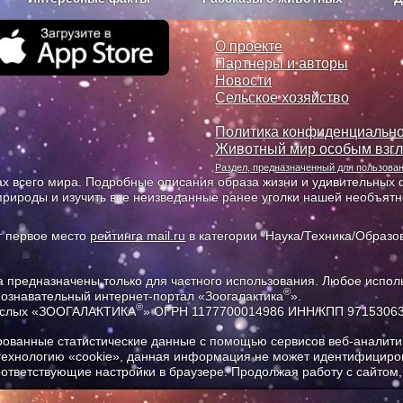
з рекламы
О проекте
О проекте
Партнеры и авторы
Новости
Сельское хозяйство
Политика конфиденциально
Животный мир особым взг
Раздел, предназначенный для пользов
х всего мира. Подробные описания образа жизни и удивительных ф
природы и изучить все неизведанные ранее уголки нашей необъят
т первое место
рейтинга mail.ru
в категории "Наука/Техника/Образов
предназначены только для частного использования. Любое исполь
®
познавательный интернет-портал «Зоогалактика
».
®
рослых «ЗООГАЛАКТИКА
» ОГРН 1177700014986 ИНН/КПП 9715306
ованные статистические данные с помощью сервисов веб-аналитик
 технологию «cookie», данная информация не может идентифициров
соответствующие настройки в браузере. Продолжая работу с сайтом