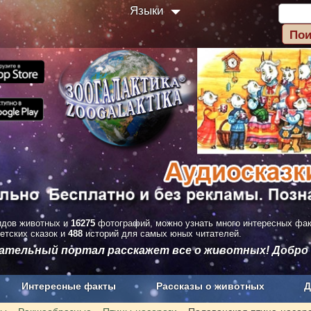
Языки
дов животных и
16275
фотографий, можно узнать много интересных фа
етских сказок и
488
историй для самых юных читателей.
вательный портал расскажет все о животных! Добро
Интересные факты
Рассказы о животных
Д
з рекламы
О проекте