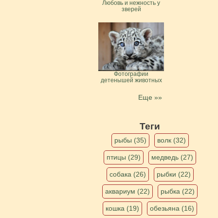
Любовь и нежность у
зверей
Фотографии
детенышей животных
Еще »»
Теги
рыбы (35)
волк (32)
птицы (29)
медведь (27)
собака (26)
рыбки (22)
аквариум (22)
рыбка (22)
кошка (19)
обезьяна (16)