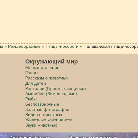
цы
»
Ракшеобразные
»
Птицы-носороги
»
Палаванская птица-носор
Окружающий мир
Млекопитающие
Птицы
Рассказы о животных
Для детей
Рептилии (Пресмыкающиеся)
Амфибии (Земноводные)
Рыбы
Беспозвоночные
Золотые фотографии
Видео о животных
Животные континентов
Звуки животных
Интересные факты
Рассказы о животных
Д