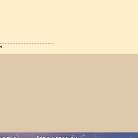
ог
ля детей
Видео о животных