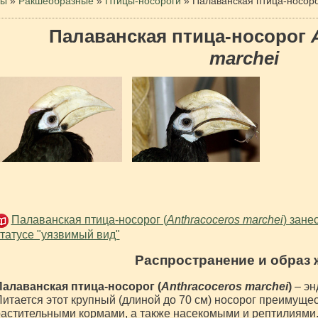
цы
»
Ракшеобразные
»
Птицы-носороги
»
Палаванская птица-носор
Палаванская птица-носорог
marchei
Палаванская птица-носорог (
Anthracoceros marchei
) зане
татусе "уязвимый вид"
Распространение и образ 
Палаванская птица-носорог (
Anthracoceros marchei
)
– эн
итается этот крупный (длиной до 70 см) носорог преимуще
астительными кормами, а также насекомыми и рептилиями.