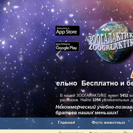
В нашей ЗООГАЛАКТИКЕ живет
5452
ви
рассказов. Найти
1094
увлекательных д
Некоммерческий учебно-позна
братьев наших меньших!
Главная
Фото животных
Наши приложения. Бесплатно и бе