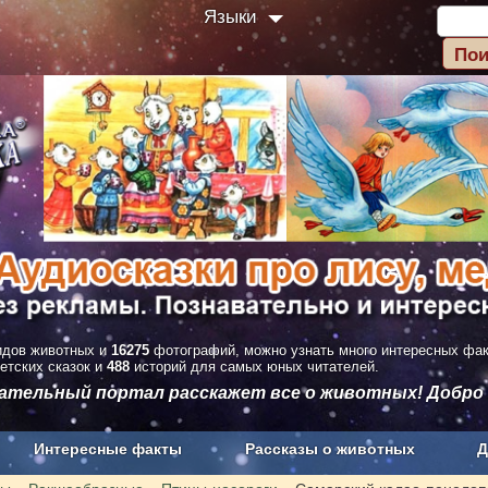
Языки
дов животных и
16275
фотографий, можно узнать много интересных фа
етских сказок и
488
историй для самых юных читателей.
вательный портал расскажет все о животных! Добро
Интересные факты
Рассказы о животных
Д
з рекламы
О проекте