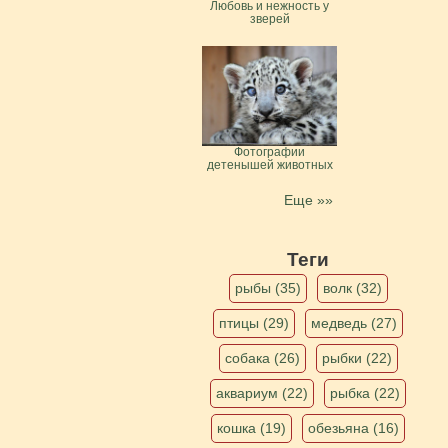
Любовь и нежность у
зверей
Фотографии
детенышей животных
Еще »»
Теги
рыбы (35)
волк (32)
птицы (29)
медведь (27)
собака (26)
рыбки (22)
аквариум (22)
рыбка (22)
кошка (19)
обезьяна (16)