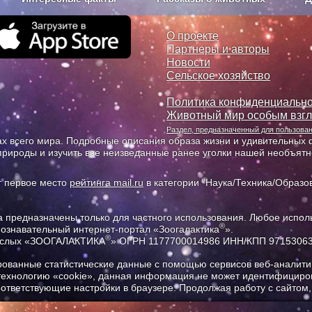
з рекламы
О проекте
О проекте
Партнеры и авторы
Новости
Сельское хозяйство
Политика конфиденциально
Животный мир особым взг
Раздел, предназначенный для пользов
х всего мира. Подробные описания образа жизни и удивительных ф
природы и изучить все неизведанные ранее уголки нашей необъят
т первое место
рейтинга mail.ru
в категории "Наука/Техника/Образов
предназначены только для частного использования. Любое исполь
®
познавательный интернет-портал «Зоогалактика
».
®
рослых «ЗООГАЛАКТИКА
» ОГРН 1177700014986 ИНН/КПП 9715306
ованные статистические данные с помощью сервисов веб-аналитик
 технологию «cookie», данная информация не может идентифициров
соответствующие настройки в браузере. Продолжая работу с сайтом