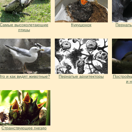
Самые высоколетающие
Кукушонок
Пернаты
птицы
Что и как видят животные?
Пернатые архитекторы
Постройки
и 
Странствующее гнездо