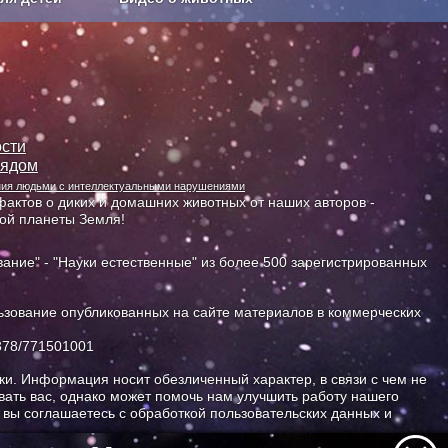
Сельское хозяйство
сти
лядом
ания людьми с интеллектуальными нарушениями
актов о диких и домашних животных от наших авторов -
ной планеты Земля!
ание" - "Науки естественные" из более 500 зарегистрированных
зование опубликованных на сайте материалов в коммерческих
378/771501001
и. Информация носит обезличенный характер, в связи с чем не
ать вас, однако может помочь нам улучшить работу нашего
, вы соглашаетесь с обработкой пользовательских данных и