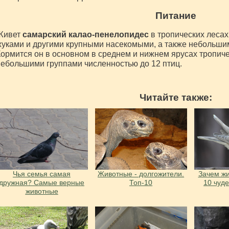
Питание
Живет
самарский калао-пенелопидес
в тропических лесах
уками и другими крупными насекомыми, а также небольши
ормится он в основном в среднем и нижнем ярусах тропичес
ебольшими группами численностью до 12 птиц.
Читайте также:
Чья семья самая
Животные - долгожители.
Зачем жи
дружная? Самые верные
Топ-10
10 чуд
животные