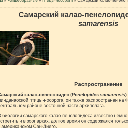
цы
»
Ракшеобразные
»
Птицы-носороги
»
Самарский калао-пенелоп
Самарский калао-пенелопид
samarensis
Распространение
Самарский калао-пенелопидес (
Penelopides samarensis
)
инданаоской птицы-носорога, он также распространен на 
ентральном районе восточной части архипелага.
 биологии самарского калао-пенелопидеса известно немног
стретить и в зоопарках, долгое время он содержался толь
 американском Сан-Диего.