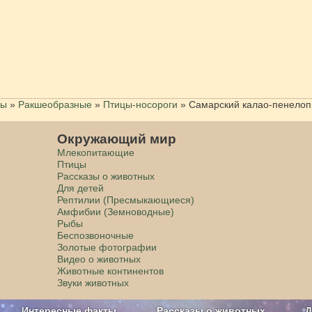
цы
»
Ракшеобразные
»
Птицы-носороги
»
Самарский калао-пенелоп
Окружающий мир
Млекопитающие
Птицы
Рассказы о животных
Для детей
Рептилии (Пресмыкающиеся)
Амфибии (Земноводные)
Рыбы
Беспозвоночные
Золотые фотографии
Видео о животных
Животные континентов
Звуки животных
Интересные факты
Рассказы о животных
Д