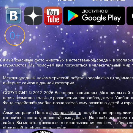
Наши приложения. Бесплатно и бе
Самые красивые фото животных в естественной среде и в зоопарка
натуралистов. Мы поможем вам погрузиться в увлекательный мир 
Международный некоммерческий портал zoogalaktika.ru занимае
интернет сайтов в данной категории.
COPYRIGHT © 2012-2026 Все права защищены. Материалы сайта 
целях возможно только с разрешения правообладателя: Учебно-
Фонд содействия учебно-познавательному развитию детей и вз
Администрация Портала
zoogalaktika.ru
получает неперсонализир
относится к составу персональных данных. Наш сайт использует
сайта. Вы можете отказаться от использования cookies, выбрав 
политикой конфиденциальности.