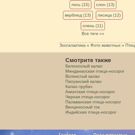
лось (15)
слон (13)
верблюд (13)
лисица (12)
олень (11)
Все теги »»
Зоогалактика
»
Фото животных
»
Пти
Смотрите также
Белохохлый калао
Минданаоская птица-носорог
Волнистый калао
Папуанский калао
Калао-трубач
Азиатская птица-носорог
Черная птица-носорог
Палаванская птица-носорог
Венценосный ток
Индийская птица-носорог
Главная
Фото животных