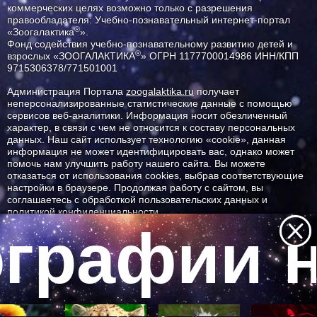
коммерческих целях возможно только с разрешения
правообладателя: Учебно-познавательный интернет-портал
®
«Зоогалактика
».
Фонд содействия учебно-познавательному развитию детей и
®
взрослых «ЗООГАЛАКТИКА
» ОГРН 1177700014986 ИНН/КПП
9715306378/771501001
Администрация Портала
zoogalaktika.ru
получает
неперсонализированные статистические данные с помощью
сервисов веб-аналитики. Информация носит обезличенный
характер, в связи с чем не относится к составу персональных
данных. Наш сайт использует технологию «cookie», данная
информация не может идентифицировать вас, однако может
помочь нам улучшить работу нашего сайта. Вы можете
отказаться от использования cookies, выбрав соответствующие
настройки в браузере. Продолжая работу с сайтом, вы
соглашаетесь с обработкой пользовательских данных и
политикой конфиденциальности.
графии н
ID ресурса: 698
Все самое интересное