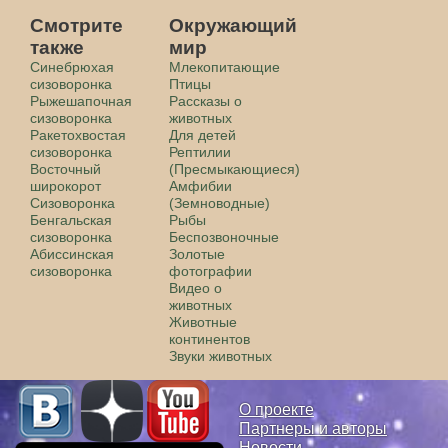
Смотрите
Окружающий
также
мир
Синебрюхая
Млекопитающие
сизоворонка
Птицы
Рыжешапочная
Рассказы о
сизоворонка
животных
Ракетохвостая
Для детей
сизоворонка
Рептилии
Восточный
(Пресмыкающиеся)
широкорот
Амфибии
Сизоворонка
(Земноводные)
Бенгальская
Рыбы
сизоворонка
Беспозвоночные
Абиссинская
Золотые
сизоворонка
фотографии
Видео о
животных
Животные
континентов
Звуки животных
О проекте
Партнеры и авторы
Новости