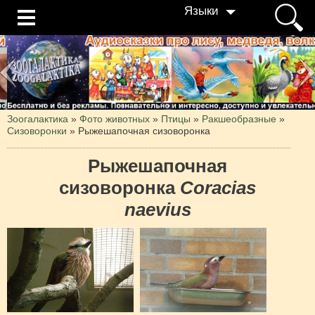
Языки
Зоогалактика
»
Фото животных
»
Птицы
»
Ракшеобразные
»
Сизоворонки
»
Рыжешапочная сизоворонка
Рыжешапочная
сизоворонка
Coracias
naevius