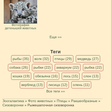
Фотографии
детенышей животных
Еще »»
Теги
рыбы (35)
волк (32)
птицы (29)
медведь (27)
собака (26)
рыбки (22)
аквариум (22)
рыбка (22)
кошка (19)
обезьяна (16)
лось (15)
слон (13)
верблюд (13)
лисица (12)
олень (11)
Все теги »»
Зоогалактика
»
Фото животных
»
Птицы
»
Ракшеобразные
»
Сизоворонки
»
Рыжешапочная сизоворонка