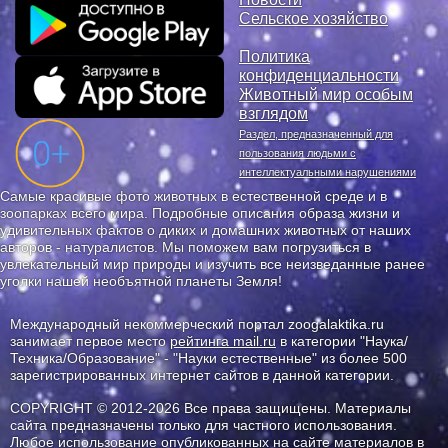
Сельское хозяйство
Политика
конфиденциальности
Животный мир особым
взглядом
Раздел, предназначенный для
пользования людьми с
интеллектуальными нарушениями
Самые красивые фото животных в естественной среде и в
зоопарках всего мира. Подробные описания образа жизни и
удивительных фактов о диких и домашних животных от наших
авторов - натуралистов. Мы поможем вам погрузиться в
увлекательный мир природы и изучить все неизведанные ранее
уголки нашей необъятной планеты Земля!
Международный некоммерческий портал zoogalaktika.ru
занимает первое место
рейтинга mail.ru
в категории "Наука/
Техника/Образование" - "Науки естественные" из более 500
зарегистрированных интернет сайтов в данной категории.
COPYRIGHT © 2012-2026 Все права защищены. Материалы
сайта предназначены только для частного использования.
Любое использование опубликованных на сайте материалов в