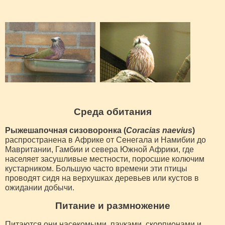
Среда обитания
Рыжешапочная сизоворонка (
Coracias naevius
)
распространена в Африке от Сенегала и Намибии до
Мавритании, Гамбии и севера Южной Африки, где
населяет засушливые местности, поросшие колючим
кустарником. Большую часто времени эти птицы
проводят сидя на верхушках деревьев или кустов в
ожидании добычи.
Питание и размножение
Питаются они насекомыми, пауками, скорпионами и