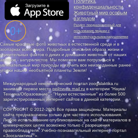
Политика
конфиденциальности
Животный мир особым
взглядом
Раздел, предназначенный для
пользования людьми с
интеллектуальными нарушениями
Самые красивые фото животных в естественной среде и в
зоопарках всего мира. Подробные описания образа жизни и
удивительных фактов о диких и домашних животных от наших
авторов - натуралистов. Мы поможем вам погрузиться в
увлекательный мир природы и изучить все неизведанные ранее
уголки нашей необъятной планеты Земля!
Международный некоммерческий портал zoogalaktika.ru
занимает первое место
рейтинга mail.ru
в категории "Наука/
Техника/Образование" - "Науки естественные" из более 500
зарегистрированных интернет сайтов в данной категории.
COPYRIGHT © 2012-2026 Все права защищены. Материалы
сайта предназначены только для частного использования.
Любое использование опубликованных на сайте материалов в
коммерческих целях возможно только с разрешения
правообладателя: Учебно-познавательный интернет-портал
®
«Зоогалактика
».