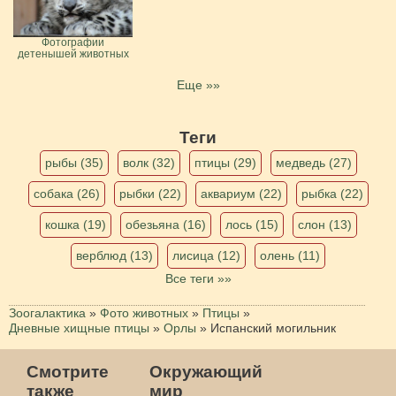
Фотографии
детенышей животных
Еще »»
Теги
рыбы (35)
волк (32)
птицы (29)
медведь (27)
собака (26)
рыбки (22)
аквариум (22)
рыбка (22)
кошка (19)
обезьяна (16)
лось (15)
слон (13)
верблюд (13)
лисица (12)
олень (11)
Все теги »»
Зоогалактика
»
Фото животных
»
Птицы
»
Дневные хищные птицы
»
Орлы
»
Испанский могильник
Смотрите
Окружающий
также
мир