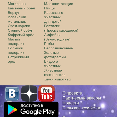
Могильник
Млекопитающие
Каменный орел
Птицы
Беркут
Рассказы о
Испанский
животных
могильник
Для детей
Орёл-карлик
Рептилии
Степной орёл
(Пресмыкающиеся)
Кафрский орёл
Амфибии
Малый
(Земноводные)
подорлик
Рыбы
Большой
Беспозвоночные
подорлик
Золотые
Ястребиный
фотографии
орел
Видео о
животных
Животные
континентов
Звуки животных
О проекте
Партнеры и авторы
Новости
Сельское хозяйство