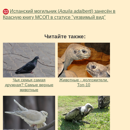
Испанский могильник (
Aquila adalberti
) занесён в
Красную книгу МСОП в статусе "уязвимый вид"
Читайте также:
Чья семья самая
Животные - долгожители.
дружная? Самые верные
Топ-10
животные