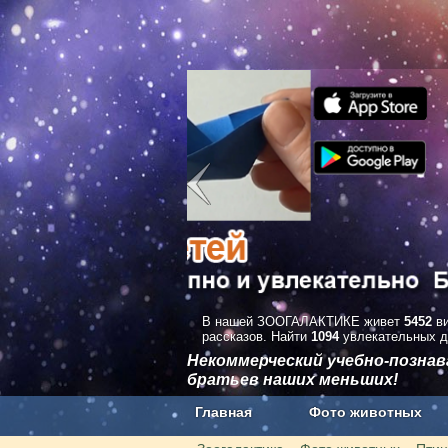
В нашей ЗООГАЛАКТИКЕ живет
5452
ви
рассказов. Найти
1094
увлекательных д
Некоммерческий учебно-позна
братьев наших меньших!
Главная
Фото животных
Наши приложения. Бесплатно и бе