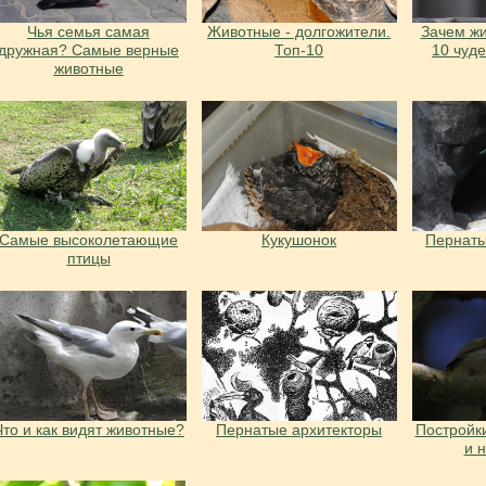
Чья семья самая
Животные - долгожители.
Зачем жи
дружная? Самые верные
Топ-10
10 чуд
животные
Самые высоколетающие
Кукушонок
Пернаты
птицы
Что и как видят животные?
Пернатые архитекторы
Постройки
и 