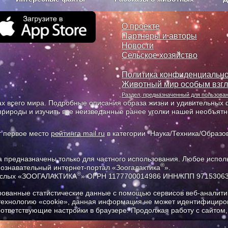
з рекламы
О проекте
О проекте
Партнеры и авторы
Новости
Сельское хозяйство
Политика конфиденциально
Животный мир особым взг
Раздел, предназначенный для пользов
х всего мира. Подробные описания образа жизни и удивительных ф
природы и изучить все неизведанные ранее уголки нашей необъят
т первое место
рейтинга mail.ru
в категории "Наука/Техника/Образов
предназначены только для частного использования. Любое исполь
®
познавательный интернет-портал «Зоогалактика
».
®
рослых «ЗООГАЛАКТИКА
» ОГРН 1177700014986 ИНН/КПП 9715306
ованные статистические данные с помощью сервисов веб-аналитик
 технологию «cookie», данная информация не может идентифициров
соответствующие настройки в браузере. Продолжая работу с сайтом