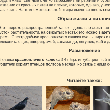
рудь и живот светлые с четко выраженными рыжими и буры
азвание от красных пятен на плечах, которые, однако, у не
азличить. На темном хвосте этой птицы имеются шесть-сем
Образ жизни и питани
тот широко распространенный канюк – довольно скрытная 
устой растительности, на открытых местах его можно виде
ремя. Спектр добычи красноплечего канюка очень широк и 
лекопитающих, ящериц, змей, саламандр, лягушек, жаб и 
Размножение
В кладке
красноплечего канюка
3-4 яйца, инкубационный пе
одители кормят птенцов полтора месяца, но связь с ними о
Читайте также: