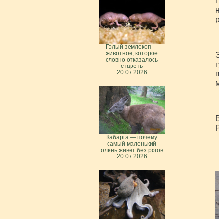
г
н
р
Голый землекоп —
животное, которое
Э
словно отказалось
г
стареть
20.07.2026
в
м
Р
Кабарга — почему
самый маленький
олень живёт без рогов
20.07.2026