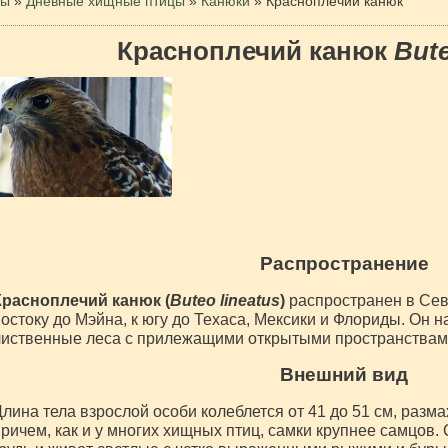
цы
»
Дневные хищные птицы
»
Канюки
»
Красноплечий канюк
Красноплечий канюк
Bute
Распространение
Красноплечий канюк (
Buteo lineatus
)
распространен в Сев
остоку до Мэйна, к югу до Техаса, Мексики и Флориды. Он 
лиственные леса с прилежащими открытыми пространствам
Внешний вид
лина тела взрослой особи колеблется от 41 до 51 см, размах
ричем, как и у многих хищных птиц, самки крупнее самцов. 