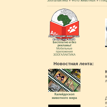
Зоогалактика
»
Фото животных
»
Пти
Бесплатно и без
рекламы!
Мобильные
приложения
ЗООГАЛАКТИКА
Новостная лента:
в
Калейдоскоп
животного мира
Д
п