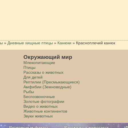
цы
»
Дневные хищные птицы
»
Канюки
»
Красноплечий канюк
Окружающий мир
Млекопитающие
Птицы
Рассказы о животных
Для детей
Рептилии (Пресмыкающиеся)
Амфибии (Земноводные)
Рыбы
Беспозвоночные
Золотые фотографии
Видео о животных
Животные континентов
Звуки животных
Интересные факты
Рассказы о животных
Д