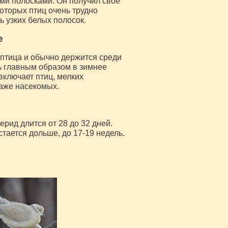
ми полосками. Он получил свое
которых птиц очень трудно
ь узких белых полосок.
е
птица и обычно держится среди
ть главным образом в зимнее
включает птиц, мелких
даже насекомых.
рид длится от 28 до 32 дней.
стается дольше, до 17-19 недель.