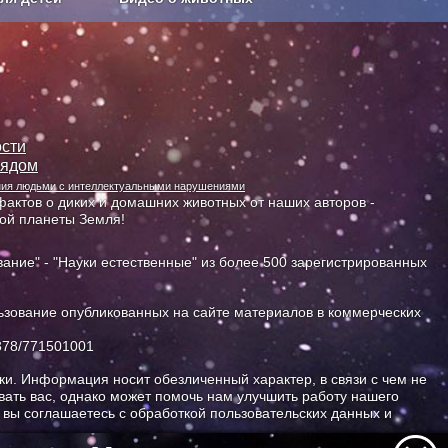
Сельское хозяйство
сти
лядом
ания людьми с интеллектуальными нарушениями
актов о диких и домашних животных от наших авторов -
ной планеты Земля!
ание" - "Науки естественные" из более 500 зарегистрированных
зование опубликованных на сайте материалов в коммерческих
378/771501001
и. Информация носит обезличенный характер, в связи с чем не
ать вас, однако может помочь нам улучшить работу нашего
, вы соглашаетесь с обработкой пользовательских данных и