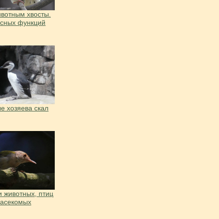
вотным хвосты.
есных функций
е хозяева скал
 животных, птиц
насекомых