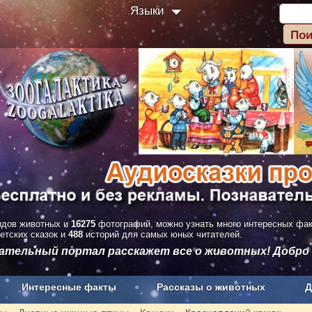
Языки
дов животных и
16275
фотографий, можно узнать много интересных фа
етских сказок и
488
историй для самых юных читателей.
вательный портал расскажет все о животных! Добро
Интересные факты
Рассказы о животных
Д
з рекламы
О проекте