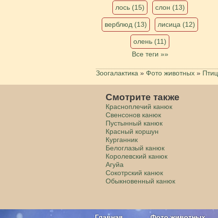
лось (15)
слон (13)
верблюд (13)
лисица (12)
олень (11)
Все теги »»
Зоогалактика
»
Фото животных
»
Пти
Смотрите также
Красноплечий канюк
Свенсонов канюк
Пустынный канюк
Красный коршун
Курганник
Белоглазый канюк
Королевский канюк
Агуйа
Сокотрский канюк
Обыкновенный канюк
Главная
Фото животных