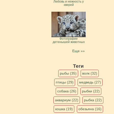
Любовь и нежность у
зверей
Фотографии
детенышей животных
Еще »»
Теги
рыбы (35)
волк (32)
птицы (29)
медведь (27)
собака (26)
рыбки (22)
аквариум (22)
рыбка (22)
кошка (19)
обезьяна (16)