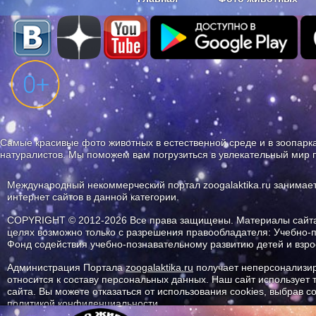
Наши приложения. Бесплатно и бе
Самые красивые фото животных в естественной среде и в зоопарка
натуралистов. Мы поможем вам погрузиться в увлекательный мир 
Международный некоммерческий портал zoogalaktika.ru занимае
интернет сайтов в данной категории.
COPYRIGHT © 2012-2026 Все права защищены. Материалы сайта 
целях возможно только с разрешения правообладателя: Учебно-
Фонд содействия учебно-познавательному развитию детей и вз
Администрация Портала
zoogalaktika.ru
получает неперсонализир
относится к составу персональных данных. Наш сайт использует
сайта. Вы можете отказаться от использования cookies, выбрав 
политикой конфиденциальности.