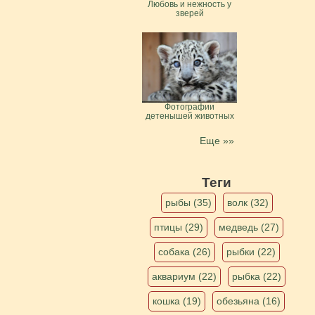
Любовь и нежность у
зверей
Фотографии
детенышей животных
Еще »»
Теги
рыбы (35)
волк (32)
птицы (29)
медведь (27)
собака (26)
рыбки (22)
аквариум (22)
рыбка (22)
кошка (19)
обезьяна (16)