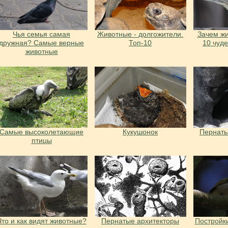
Чья семья самая
Животные - долгожители.
Зачем жи
дружная? Самые верные
Топ-10
10 чуд
животные
Самые высоколетающие
Кукушонок
Пернаты
птицы
Что и как видят животные?
Пернатые архитекторы
Постройки