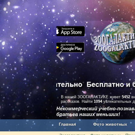
В нашей ЗООГАЛАКТИКЕ живет
5452
ви
рассказов. Найти
1094
увлекательных д
Некоммерческий учебно-позна
братьев наших меньших!
Главная
Фото животных
Наши приложения. Бесплатно и бе