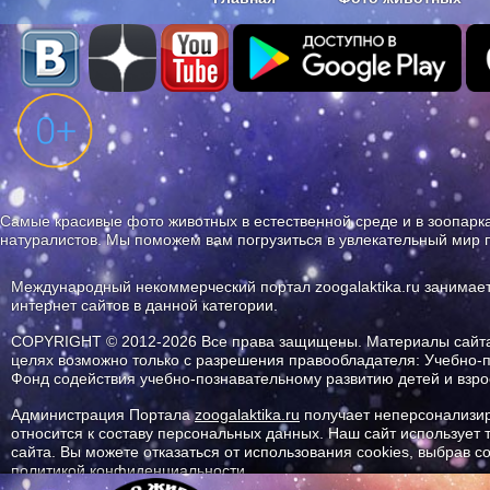
Наши приложения. Бесплатно и бе
Самые красивые фото животных в естественной среде и в зоопарка
натуралистов. Мы поможем вам погрузиться в увлекательный мир 
Международный некоммерческий портал zoogalaktika.ru занимае
интернет сайтов в данной категории.
COPYRIGHT © 2012-2026 Все права защищены. Материалы сайта 
целях возможно только с разрешения правообладателя: Учебно-
Фонд содействия учебно-познавательному развитию детей и вз
Администрация Портала
zoogalaktika.ru
получает неперсонализир
относится к составу персональных данных. Наш сайт использует
сайта. Вы можете отказаться от использования cookies, выбрав 
политикой конфиденциальности.