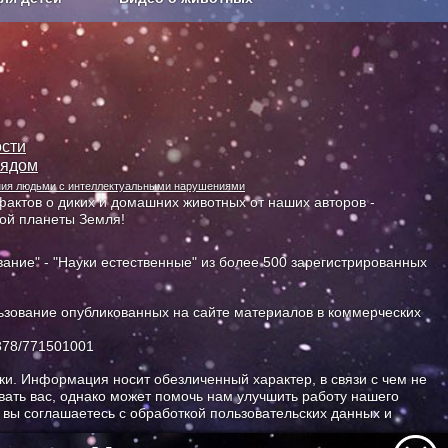
Сельское хозяйство
сти
лядом
ания людьми с интеллектуальными нарушениями
актов о диких и домашних животных от наших авторов -
ной планеты Земля!
ание" - "Науки естественные" из более 500 зарегистрированных
зование опубликованных на сайте материалов в коммерческих
378/771501001
и. Информация носит обезличенный характер, в связи с чем не
ать вас, однако может помочь нам улучшить работу нашего
, вы соглашаетесь с обработкой пользовательских данных и