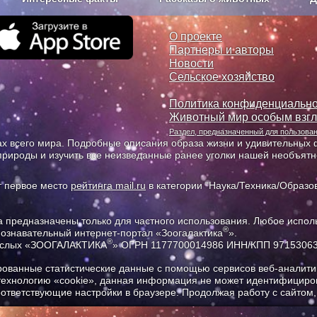
з рекламы
О проекте
О проекте
Партнеры и авторы
Новости
Сельское хозяйство
Политика конфиденциально
Животный мир особым взг
Раздел, предназначенный для пользов
х всего мира. Подробные описания образа жизни и удивительных ф
природы и изучить все неизведанные ранее уголки нашей необъят
т первое место
рейтинга mail.ru
в категории "Наука/Техника/Образов
предназначены только для частного использования. Любое исполь
®
познавательный интернет-портал «Зоогалактика
».
®
рослых «ЗООГАЛАКТИКА
» ОГРН 1177700014986 ИНН/КПП 9715306
ованные статистические данные с помощью сервисов веб-аналитик
 технологию «cookie», данная информация не может идентифициров
соответствующие настройки в браузере. Продолжая работу с сайтом