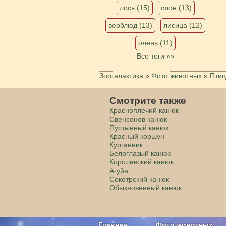
лось (15)
слон (13)
верблюд (13)
лисица (12)
олень (11)
Все теги »»
Зоогалактика
»
Фото животных
»
Пти
Смотрите также
Красноплечий канюк
Свенсонов канюк
Пустынный канюк
Красный коршун
Курганник
Белоглазый канюк
Королевский канюк
Агуйа
Сокотрский канюк
Обыкновенный канюк
Главная
Фото животных