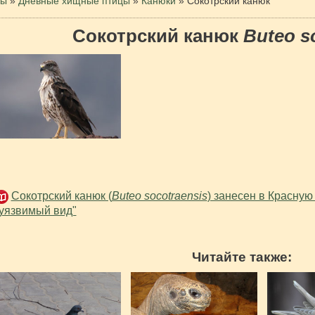
цы
»
Дневные хищные птицы
»
Канюки
»
Сокотрский канюк
Сокотрский канюк
Buteo s
Сокотрский канюк (
Buteo socotraensis
) занесен в Красную
уязвимый вид"
Читайте также: