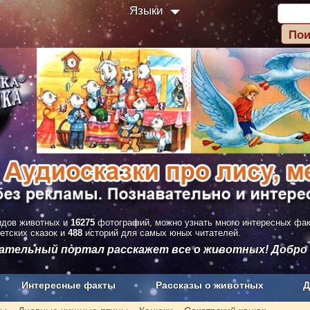
Языки
дов животных и
16275
фотографий, можно узнать много интересных фа
етских сказок и
488
историй для самых юных читателей.
вательный портал расскажет все о животных! Добро
Интересные факты
Рассказы о животных
Д
з рекламы
О проекте