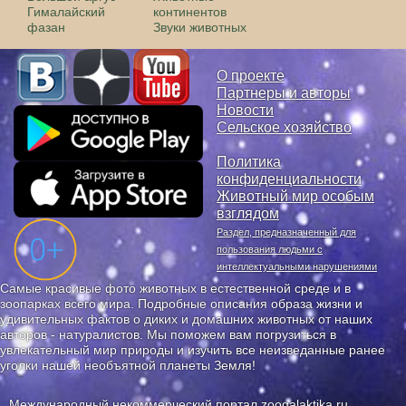
Гималайский
континентов
фазан
Звуки животных
О проекте
Партнеры и авторы
Новости
Сельское хозяйство
Политика
конфиденциальности
Животный мир особым
взглядом
Раздел, предназначенный для
пользования людьми с
интеллектуальными нарушениями
Самые красивые фото животных в естественной среде и в
зоопарках всего мира. Подробные описания образа жизни и
удивительных фактов о диких и домашних животных от наших
авторов - натуралистов. Мы поможем вам погрузиться в
увлекательный мир природы и изучить все неизведанные ранее
уголки нашей необъятной планеты Земля!
Международный некоммерческий портал zoogalaktika.ru