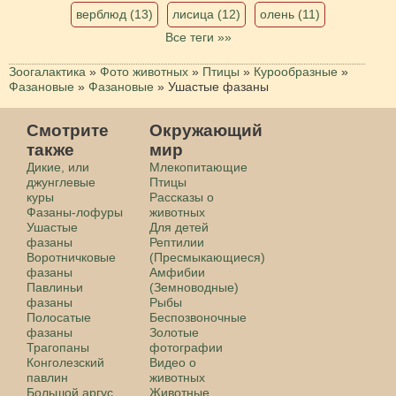
верблюд (13)
лисица (12)
олень (11)
Все теги »»
Зоогалактика
»
Фото животных
»
Птицы
»
Курообразные
»
Фазановые
»
Фазановые
»
Ушастые фазаны
Смотрите
Окружающий
также
мир
Дикие, или
Млекопитающие
джунглевые
Птицы
куры
Рассказы о
Фазаны-лофуры
животных
Ушастые
Для детей
фазаны
Рептилии
Воротничковые
(Пресмыкающиеся)
фазаны
Амфибии
Павлиньи
(Земноводные)
фазаны
Рыбы
Полосатые
Беспозвоночные
фазаны
Золотые
Трагопаны
фотографии
Конголезский
Видео о
павлин
животных
Большой аргус
Животные