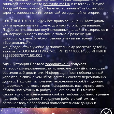
занимает первое место
рейтинга mail.ru
в категории "Наука/
Техника/Образование" - "Науки естественные" из более 500
зарегистрированных интернет сайтов в данной категории.
COPYRIGHT © 2012-2026 Все права защищены. Материалы
сайта предназначены только для частного использования.
Любое использование опубликованных на сайте материалов в
коммерческих целях возможно только с разрешения
правообладателя: Учебно-познавательный интернет-портал
®
«Зоогалактика
».
Фонд содействия учебно-познавательному развитию детей и
®
взрослых «ЗООГАЛАКТИКА
» ОГРН 1177700014986 ИНН/КПП
9715306378/771501001
Администрация Портала
zoogalaktika.ru
получает
неперсонализированные статистические данные с помощью
сервисов веб-аналитики. Информация носит обезличенный
характер, в связи с чем не относится к составу персональных
данных. Наш сайт использует технологию «cookie», данная
информация не может идентифицировать вас, однако может
помочь нам улучшить работу нашего сайта. Вы можете
отказаться от использования cookies, выбрав соответствующие
настройки в браузере. Продолжая работу с сайтом, вы
соглашаетесь с обработкой пользовательских данных и
политикой конфиденциальности.