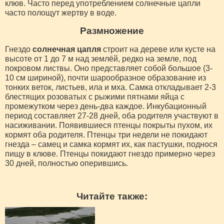
клюв. Часто перед употреблением солнечные цапли
часто полощут жертву в воде.
Размножение
Гнездо
солнечная цапля
строит на дереве или кусте на
высоте от 1 до 7 м над землёй, редко на земле, под
покровом листвы. Оно представляет собой большое (3-
10 см шириной), почти шарообразное образование из
тонких веток, листьев, ила и мха. Самка откладывает 2-3
блестящих розоватых с рыжими пятнами яйца с
промежутком через день-два каждое. Инкубационный
период составляет 27-28 дней, оба родителя участвуют в
насиживании. Появившиеся птенцы покрыты пухом, их
кормят оба родителя. Птенцы три недели не покидают
гнезда – самец и самка кормят их, как пастушки, поднося
пищу в клюве. Птенцы покидают гнездо примерно через
30 дней, полностью оперившись.
Читайте также: