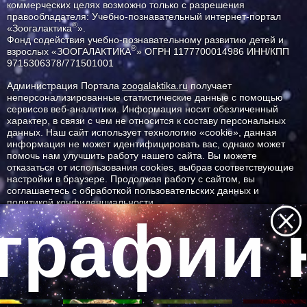
коммерческих целях возможно только с разрешения
правообладателя: Учебно-познавательный интернет-портал
®
«Зоогалактика
».
Фонд содействия учебно-познавательному развитию детей и
®
взрослых «ЗООГАЛАКТИКА
» ОГРН 1177700014986 ИНН/КПП
9715306378/771501001
Администрация Портала
zoogalaktika.ru
получает
неперсонализированные статистические данные с помощью
сервисов веб-аналитики. Информация носит обезличенный
характер, в связи с чем не относится к составу персональных
данных. Наш сайт использует технологию «cookie», данная
информация не может идентифицировать вас, однако может
помочь нам улучшить работу нашего сайта. Вы можете
отказаться от использования cookies, выбрав соответствующие
настройки в браузере. Продолжая работу с сайтом, вы
соглашаетесь с обработкой пользовательских данных и
политикой конфиденциальности.
графии н
ID ресурса: 735
Все самое интересное