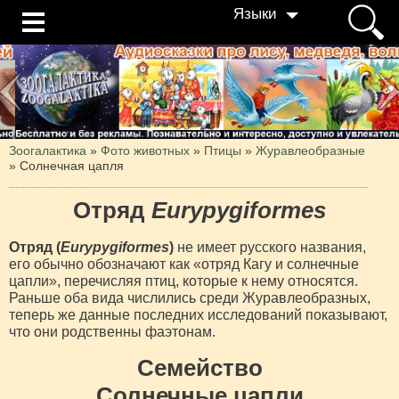
Языки
Зоогалактика
»
Фото животных
»
Птицы
»
Журавлеобразные
»
Солнечная цапля
Отряд
Eurypygiformes
Отряд (
Eurypygiformes
)
не имеет русского названия,
его обычно обозначают как «отряд Кагу и солнечные
цапли», перечисляя птиц, которые к нему относятся.
Раньше оба вида числились среди Журавлеобразных,
теперь же данные последних исследований показывают,
что они родственны фаэтонам.
Семейство
Солнечные цапли