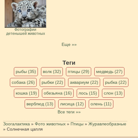
Фотографии
детенышей животных
Еще »»
Теги
рыбы (35)
волк (32)
птицы (29)
медведь (27)
собака (26)
рыбки (22)
аквариум (22)
рыбка (22)
кошка (19)
обезьяна (16)
лось (15)
слон (13)
верблюд (13)
лисица (12)
олень (11)
Все теги »»
Зоогалактика
»
Фото животных
»
Птицы
»
Журавлеобразные
»
Солнечная цапля