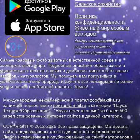
Сельское хозяйство
Политика
конфиденциальности
Животный мир особым
взглядом
Раздел, предназначенный для
пользования людьми с
интеллектуальными нарушениями
Самые красивые фото животных в естественной среде и в
зоопарках всего мира. Подробные описания образа жизни и
удивительных фактов о диких и домашних животных от наших
авторов - натуралистов. Мы поможем вам погрузиться в
увлекательный мир природы и изучить все неизведанные ранее
уголки нашей необъятной планеты Земля!
Международный некоммерческий портал zoogalaktika.ru
занимает первое место
рейтинга mail.ru
в категории "Наука/
Техника/Образование" - "Науки естественные" из более 500
зарегистрированных интернет сайтов в данной категории.
COPYRIGHT © 2012-2026 Все права защищены. Материалы
сайта предназначены только для частного использования.
Любое использование опубликованных на сайте материалов в