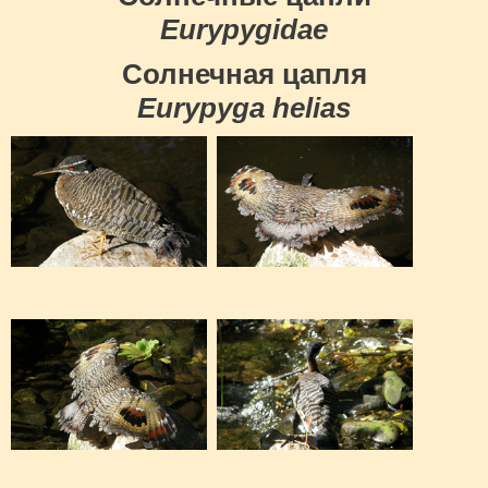
Eurypygidae
Солнечная цапля
Eurypyga helias