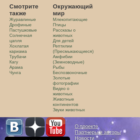
Смотрите
Окружающий
также
мир
Журавлиные
Млекопитающие
Дрофиные
Птицы
Пастушковые
Рассказы о
Солнечная
животных
цапля
Для детей
Хохлатая
Рептилии
кариама
(Пресмыкающиеся)
Трубачи
Амфибии
Кагу
(Земноводные)
Арама
Рыбы
Чунга
Беспозвоночные
Золотые
фотографии
Видео о
животных
Животные
континентов
Звуки животных
О проекте
Партнеры и авторы
Новости