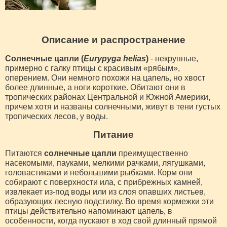
Описание и распространение
Солнечные цапли (
Eurypyga helias
)
- некрупные,
примерно с галку птицы с красивым «рябым»,
оперением. Они немного похожи на цапель, но хвост
более длинные, а ноги короткие. Обитают они в
тропических районах Центральной и Южной Америки,
причем хотя и названы солнечными, живут в тени густых
тропических лесов, у воды.
Питание
Питаются
солнечные цапли
преимущественно
насекомыми, пауками, мелкими рачками, лягушками,
головастиками и небольшими рыбками. Корм они
собирают с поверхности ила, с прибрежных камней,
извлекает из-под воды или из слоя опавших листьев,
образующих лесную подстилку. Во время кормежки эти
птицы действительно напоминают цапель, в
особенности, когда пускают в ход свой длинный прямой