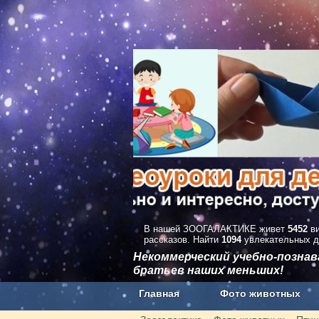
В нашей ЗООГАЛАКТИКЕ живет
5452
ви
рассказов. Найти
1094
увлекательных д
Некоммерческий учебно-позна
братьев наших меньших!
Главная
Фото животных
Наши приложения. Бесплатно и бе