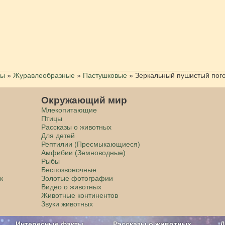
цы
»
Журавлеобразные
»
Пастушковые
»
Зеркальный пушистый пог
Окружающий мир
Млекопитающие
Птицы
Рассказы о животных
Для детей
Рептилии (Пресмыкающиеся)
Амфибии (Земноводные)
Рыбы
Беспозвоночные
к
Золотые фотографии
Видео о животных
Животные континентов
Звуки животных
Интересные факты
Рассказы о животных
Д