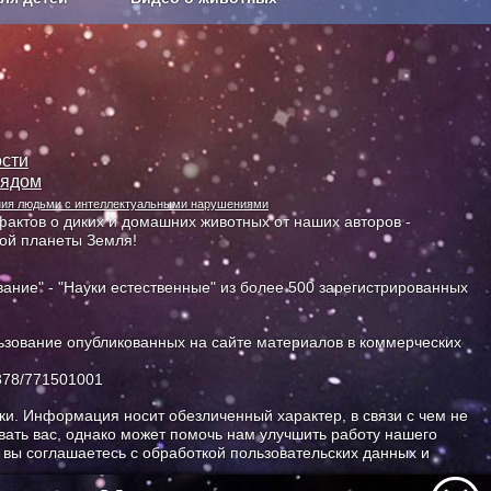
Сельское хозяйство
сти
лядом
ания людьми с интеллектуальными нарушениями
актов о диких и домашних животных от наших авторов -
ной планеты Земля!
ание" - "Науки естественные" из более 500 зарегистрированных
зование опубликованных на сайте материалов в коммерческих
378/771501001
и. Информация носит обезличенный характер, в связи с чем не
ать вас, однако может помочь нам улучшить работу нашего
, вы соглашаетесь с обработкой пользовательских данных и