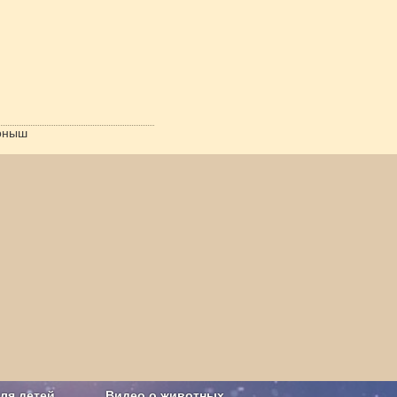
оныш
ля детей
Видео о животных