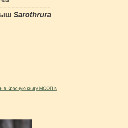
оныш
ныш
Sarothrura
ен в Красную книгу МСОП в