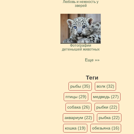
Любовь и нежность у
зверей
Фотографии
детенышей животных
Еще »»
Теги
рыбы (35)
волк (32)
птицы (29)
медведь (27)
собака (26)
рыбки (22)
аквариум (22)
рыбка (22)
кошка (19)
обезьяна (16)