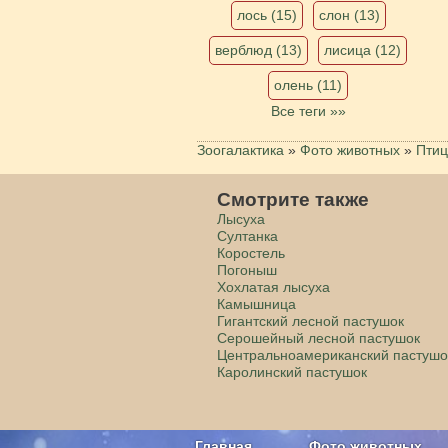
лось (15)
слон (13)
верблюд (13)
лисица (12)
олень (11)
Все теги »»
Зоогалактика
»
Фото животных
»
Пти
Смотрите также
Лысуха
Султанка
Коростель
Погоныш
Хохлатая лысуха
Камышница
Гигантский лесной пастушок
Серошейный лесной пастушок
Центральноамериканский пастушо
Каролинский пастушок
Главная
Фото животных