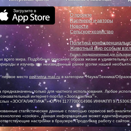
з рекламы
О проекте
О проекте
Партнеры и авторы
Новости
Сельское хозяйство
Политика конфиденциально
Животный мир особым взг
Раздел, предназначенный для пользов
х всего мира. Подробные описания образа жизни и удивительных ф
природы и изучить все неизведанные ранее уголки нашей необъят
т первое место
рейтинга mail.ru
в категории "Наука/Техника/Образов
предназначены только для частного использования. Любое исполь
®
познавательный интернет-портал «Зоогалактика
».
®
рослых «ЗООГАЛАКТИКА
» ОГРН 1177700014986 ИНН/КПП 9715306
ованные статистические данные с помощью сервисов веб-аналитик
 технологию «cookie», данная информация не может идентифициров
соответствующие настройки в браузере. Продолжая работу с сайтом