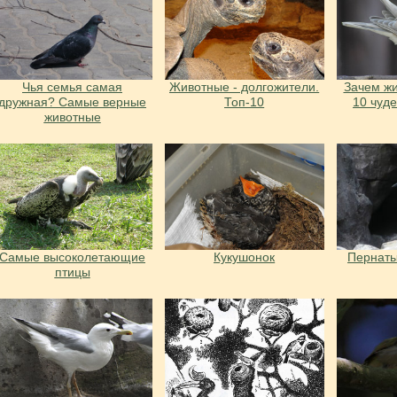
Чья семья самая
Животные - долгожители.
Зачем жи
дружная? Самые верные
Топ-10
10 чуд
животные
Самые высоколетающие
Кукушонок
Пернаты
птицы