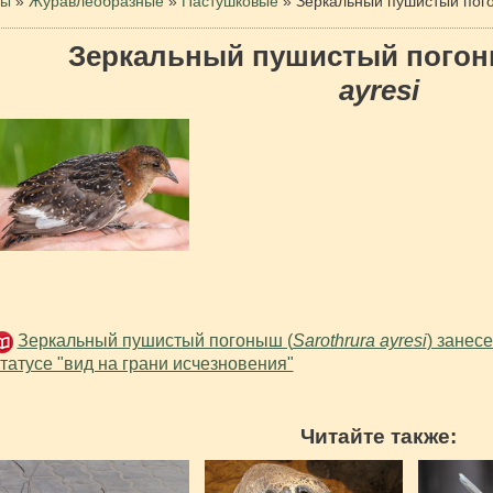
цы
»
Журавлеобразные
»
Пастушковые
»
Зеркальный пушистый пог
Зеркальный пушистый пого
ayresi
Зеркальный пушистый погоныш (
Sarothrura ayresi
) занес
татусе "вид на грани исчезновения"
Читайте также: