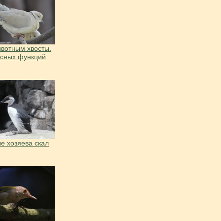
вотным хвосты.
есных функций
е хозяева скал