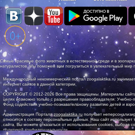
Наши приложения. Бесплатно и бе
Самые красивые фото животных в естественной среде и в зоопарка
натуралистов. Мы поможем вам погрузиться в увлекательный мир 
Международный некоммерческий портал zoogalaktika.ru занимае
интернет сайтов в данной категории.
COPYRIGHT © 2012-2026 Все права защищены. Материалы сайта 
целях возможно только с разрешения правообладателя: Учебно-
Фонд содействия учебно-познавательному развитию детей и вз
Администрация Портала
zoogalaktika.ru
получает неперсонализир
относится к составу персональных данных. Наш сайт использует
сайта. Вы можете отказаться от использования cookies, выбрав 
политикой конфиденциальности.