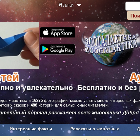
Языки
дов животных и
16275
фотографий, можно узнать много интересных фа
етских сказок и
488
историй для самых юных читателей.
вательный портал расскажет все о животных! Добро
Интересные факты
Рассказы о животных
Д
з рекламы
О проекте