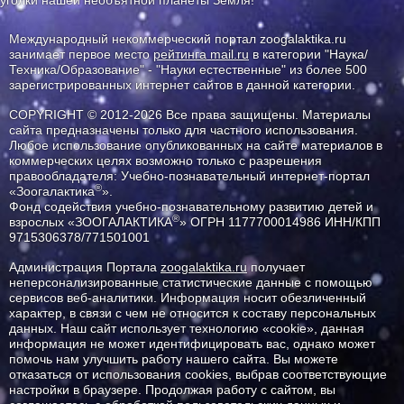
уголки нашей необъятной планеты Земля!
Международный некоммерческий портал zoogalaktika.ru
занимает первое место
рейтинга mail.ru
в категории "Наука/
Техника/Образование" - "Науки естественные" из более 500
зарегистрированных интернет сайтов в данной категории.
COPYRIGHT © 2012-2026 Все права защищены. Материалы
сайта предназначены только для частного использования.
Любое использование опубликованных на сайте материалов в
коммерческих целях возможно только с разрешения
правообладателя: Учебно-познавательный интернет-портал
®
«Зоогалактика
».
Фонд содействия учебно-познавательному развитию детей и
®
взрослых «ЗООГАЛАКТИКА
» ОГРН 1177700014986 ИНН/КПП
9715306378/771501001
Администрация Портала
zoogalaktika.ru
получает
неперсонализированные статистические данные с помощью
сервисов веб-аналитики. Информация носит обезличенный
характер, в связи с чем не относится к составу персональных
данных. Наш сайт использует технологию «cookie», данная
информация не может идентифицировать вас, однако может
помочь нам улучшить работу нашего сайта. Вы можете
отказаться от использования cookies, выбрав соответствующие
настройки в браузере. Продолжая работу с сайтом, вы