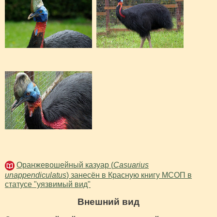
Оранжевошейный казуар (
Casuarius
unappendiculatus
) занесён в Красную книгу МСОП в
статусе "уязвимый вид"
Внешний вид