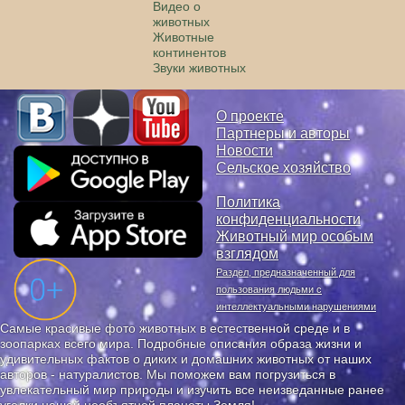
Видео о
животных
Животные
континентов
Звуки животных
О проекте
Партнеры и авторы
Новости
Сельское хозяйство
Политика
конфиденциальности
Животный мир особым
взглядом
Раздел, предназначенный для
пользования людьми с
интеллектуальными нарушениями
Самые красивые фото животных в естественной среде и в
зоопарках всего мира. Подробные описания образа жизни и
удивительных фактов о диких и домашних животных от наших
авторов - натуралистов. Мы поможем вам погрузиться в
увлекательный мир природы и изучить все неизведанные ранее