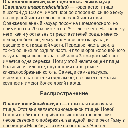
Оранжевошейный, или однолопастный казуар
(
Casuarius unappendiculatus
)
— коренастая птица
высотой до 150 см, имеет чёрное оперение, синюю кожу
на лицевой части головы и верхней части шеи.
Оранжевошейный казуар похож на шлемоносного, но
примерно на 20 см ниже и на 25 кг легче его. На голове у
него, как и у остальных представителей рода, имеется
шлем, он больше, чем у шлемоносного казуара, и
расширяется к задней части. Передняя часть шеи, а
также её нижняя задняя часть и плечи оранжевошейного
казуара окрашены в красный или жёлто-красный цвет;
имеется одна серёжка. Ноги у этой нелетающей птицы
большие и сильные, внутренний палец имеет
кинжалообразный коготь. Самец и самка казуара
выглядят практически одинаково, но самки несколько
крупнее и имеют более яркий наряд.
Распространение
Оранжевошейный казуар
— скрытная одиночная
птица. Этот вид является эндемичной птицей Новой
Гвинеи и обитает в прибрежных топях тропических
лесов северного побережья, западной части реки Раму в
провинции Мороби, а также на островах Япен и