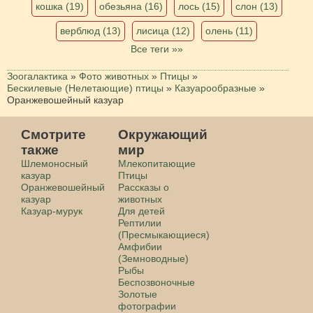
кошка (19)
обезьяна (16)
лось (15)
слон (13)
верблюд (13)
лисица (12)
олень (11)
Все теги »»
Зоогалактика
»
Фото животных
»
Птицы
»
Бескилевые (Нелетающие) птицы
»
Казуарообразные
»
Оранжевошейный казуар
Смотрите
Окружающий
также
мир
Шлемоносный
Млекопитающие
казуар
Птицы
Оранжевошейный
Рассказы о
казуар
животных
Казуар-мурук
Для детей
Рептилии
(Пресмыкающиеся)
Амфибии
(Земноводные)
Рыбы
Беспозвоночные
Золотые
фотографии