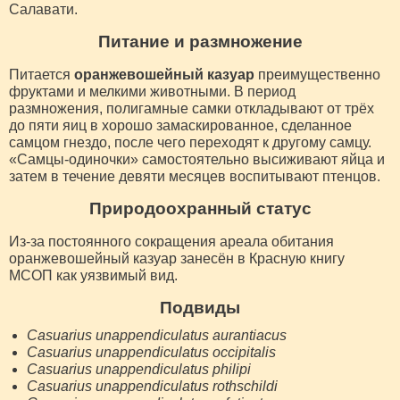
Салавати.
Питание и размножение
Питается
оранжевошейный казуар
преимущественно
фруктами и мелкими животными. В период
размножения, полигамные самки откладывают от трёх
до пяти яиц в хорошо замаскированное, сделанное
самцом гнездо, после чего переходят к другому самцу.
«Самцы-одиночки» самостоятельно высиживают яйца и
затем в течение девяти месяцев воспитывают птенцов.
Природоохранный статус
Из-за постоянного сокращения ареала обитания
оранжевошейный казуар занесён в Красную книгу
МСОП как уязвимый вид.
Подвиды
Casuarius unappendiculatus aurantiacus
Casuarius unappendiculatus occipitalis
Casuarius unappendiculatus philipi
Casuarius unappendiculatus rothschildi