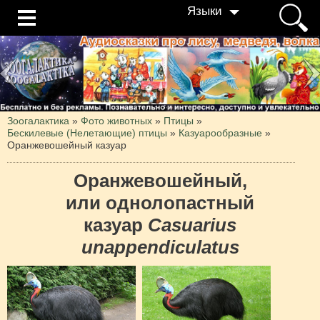
Языки
Зоогалактика
»
Фото животных
»
Птицы
»
Бескилевые (Нелетающие) птицы
»
Казуарообразные
»
Оранжевошейный казуар
Оранжевошейный,
или однолопастный
казуар
Casuarius
unappendiculatus