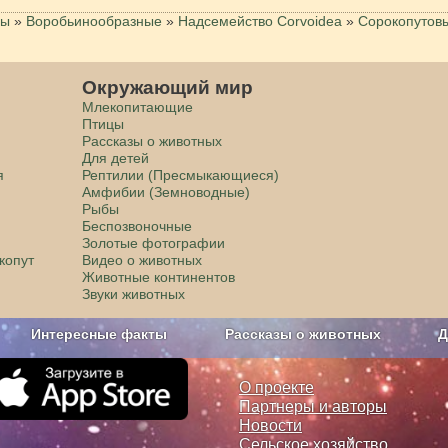
цы
»
Воробьинообразные
»
Надсемейство Corvoidea
»
Сорокопутов
Окружающий мир
Млекопитающие
Птицы
Рассказы о животных
Для детей
я
Рептилии (Пресмыкающиеся)
Амфибии (Земноводные)
Рыбы
Беспозвоночные
Золотые фотографии
копут
Видео о животных
Животные континентов
Звуки животных
Интересные факты
Рассказы о животных
Д
з рекламы
О проекте
О проекте
Партнеры и авторы
Новости
Сельское хозяйство