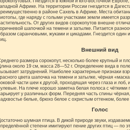
орокопутовых. Гнездится в южной и юго-восточной Европе,
ападной Африке. На территории России гнездится в Дагест
реимущественно в районе Сахель в Африке. Места обитан
иотопы, где наряду с голыми участками земли имеется ра
астительность. От других видов сорокопутов внешне отлич
оричневой шапочкой на темени и затылке. Питается разн
бразом саранчовыми, жуками и цикадами. Гнездится один ил
иц.
Внешний вид
реднего размера сорокопут, несколько более крупный и п
лина около 19 см, масса 28—52 г. Определение вида в пол
ызывает затруднений. Наиболее характерные признаки взр
расного цвета шапочка на темени и затылке, чёрная «маск
оковой части шеи к другой, проходящая через глаза и лоб,
улевые. На плече хорошо заметна белая полоса с чёткими 
арьирует у различных форм. Передняя часть спины чёрная,
адхвостье белые, брюхо белое с охристым оттенком, более
Голос
остаточно шумная птица. В дикой природе звуки, издаваем
пределённой степени имитируют пение других птиц — по э