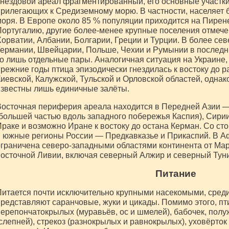
нездовой ареал фрагментированный, его основные участки
рилегающих к Средиземному морю. В частности, населяет 
оря. В Европе около 85 % популяции приходится на Пире
ортугалию, другие более-менее крупные поселения отмече
орватии, Албании, Болгарии, Греции и Турции. В более с
ермании, Швейцарии, Польше, Чехии и Румынии в последни
о лишь отдельные пары. Аналогичная ситуация на Украине, 
режние годы птица эпизодически гнездилась к востоку до р
иевской, Калужской, Тульской и Орловской областей, одна
звестны лишь единичные залёты.
осточная периферия ареала находится в Передней Азии —
большей частью вдоль западного побережья Каспия), Сирии
раке и возможно Иране к востоку до остана Керман. Со ст
 южные регионы России — Предкавказье и Прикаспий. В А
граничена северо-западными областями континента от Маро
осточной Ливии, включая северный Алжир и северный Туни
Питание
итается почти исключительно крупными насекомыми, сред
редставляют саранчовые, жуки и цикады. Помимо этого, пт
ерепончатокрылых (муравьёв, ос и шмелей), бабочек, пол
слепней), стрекоз (разнокрылых и равнокрылых), уховёрток 