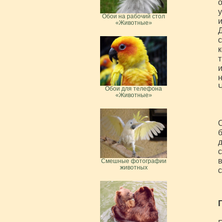
о
у
Обои на рабочий стол
и
«Животные»
Д
с
к
т
и
н
Ч
Обои для телефона
«Животные»
О
б
д
с
в
Смешные фотографии
животных