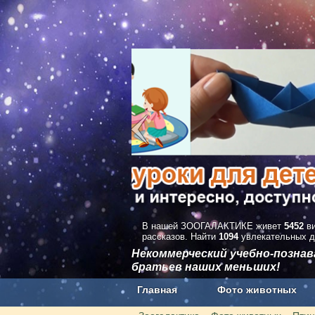
В нашей ЗООГАЛАКТИКЕ живет
5452
ви
рассказов. Найти
1094
увлекательных д
Некоммерческий учебно-позна
братьев наших меньших!
Главная
Фото животных
Наши приложения. Бесплатно и бе