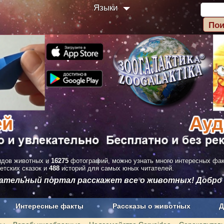
Языки
дов животных и
16275
фотографий, можно узнать много интересных фа
етских сказок и
488
историй для самых юных читателей.
вательный портал расскажет все о животных! Добро
Интересные факты
Рассказы о животных
Д
з рекламы
О проекте