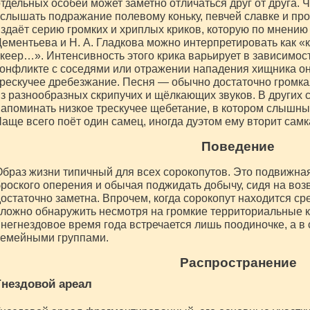
тдельных особей может заметно отличаться друг от друга. 
слышать подражание полевому коньку, певчей славке и пр
здаёт серию громких и хриплых криков, которую по мнению 
ементьева и Н. А. Гладкова можно интерпретировать как «
кеер…». Интенсивность этого крика варьирует в зависимос
онфликте с соседями или отражении нападения хищника он
рескучее дребезжание. Песня — обычно достаточно громка
з разнообразных скрипучих и щёлкающих звуков. В других 
апоминать низкое трескучее щебетание, в котором слышны
аще всего поёт один самец, иногда дуэтом ему вторит самк
Поведение
браз жизни типичный для всех сорокопутов. Это подвижная
роского оперения и обычая поджидать добычу, сидя на во
остаточно заметна. Впрочем, когда сорокопут находится сре
ложно обнаружить несмотря на громкие территориальные кр
негнездовое время года встречается лишь поодиночке, а в
семейными группами.
Распространение
Гнездовой ареал