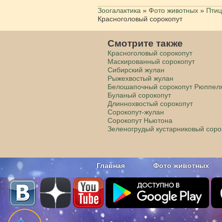
Зоогалактика
»
Фото животных
»
Пти
Красноголовый сорокопут
Смотрите также
Красноголовый сорокопут
Маскированный сорокопут
Сибирский жулан
Рыжехвостый жулан
Белошапочный сорокопут Рюппел
Буланый сорокопут
Длиннохвостый сорокопут
Сорокопут-жулан
Сорокопут Ньютона
Зеленогрудый кустарниковый соро
Главная
Фото животных
Наши приложения. Бесплатно и бе