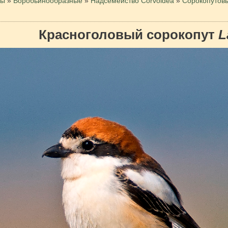
цы
»
Воробьинообразные
»
Надсемейство Corvoidea
»
Сорокопутов
Красноголовый сорокопут
L