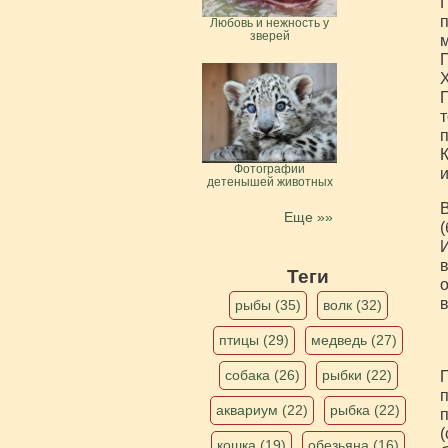
Г
п
Любовь и нежность у
зверей
м
П
Х
Г
т
п
К
Фотографии
и
детенышей животных
В
Еще »»
(
И
в
Теги
о
в
рыбы (35)
волк (32)
птицы (29)
медведь (27)
собака (26)
рыбки (22)
П
п
аквариум (22)
рыбка (22)
п
(
кошка (19)
обезьяна (16)