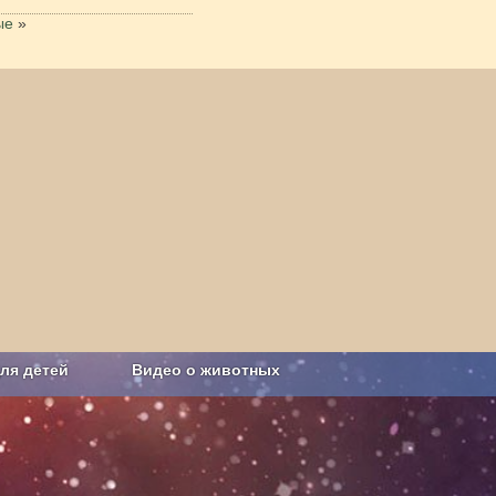
ые
»
ля детей
Видео о животных
Сельское хозяйство