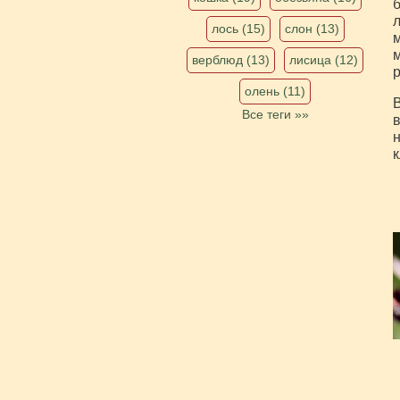
б
л
лось (15)
слон (13)
м
м
верблюд (13)
лисица (12)
р
олень (11)
В
Все теги »»
в
н
к