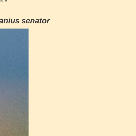
ые
»
anius senator