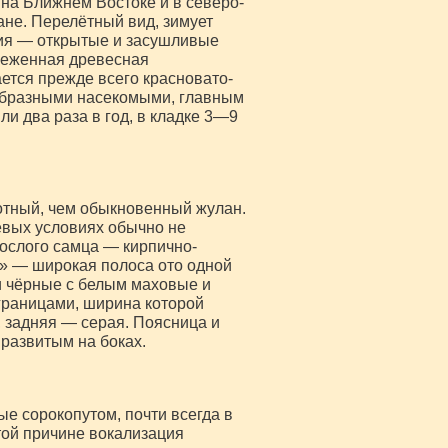
 на Ближнем Востоке и в северо-
ане. Перелётный вид, зимует
ия — открытые и засушливые
зреженная древесная
ается прежде всего красновато-
ообразными насекомыми, главным
и два раза в год, в кладке 3—9
лотный, чем обыкновенный жулан.
евых условиях обычно не
ослого самца — кирпично-
а» — широкая полоса ото одной
 и чёрные с белым маховые и
границами, ширина которой
 задняя — серая. Поясница и
 развитым на боках.
ые сорокопутом, почти всегда в
той причине вокализация