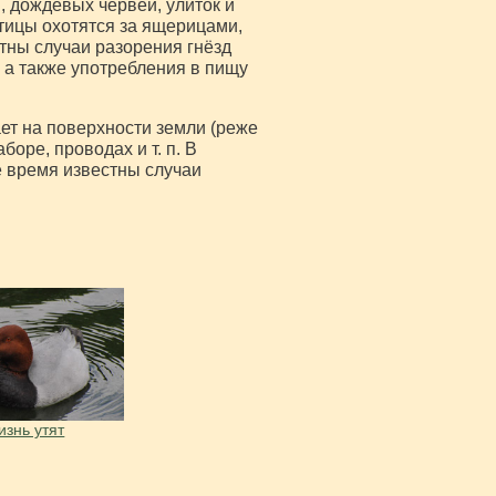
, дождевых червей, улиток и
тицы охотятся за ящерицами,
ны случаи разорения гнёзд
 а также употребления в пищу
ет на поверхности земли (реже
боре, проводах и т. п. В
е время известны случаи
знь утят