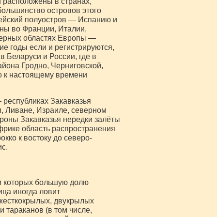
 расположены в странах,
большинство островов этого
нейский полуостров — Испанию и
ны во Франции, Италии,
еверных областях Европы —
е годы если и регистрируются,
в Беларуси и России, где в
айона Гродно, Черниговской,
ко к настоящему времени
 республиках Закавказья
, Ливане, Израиле, северном
ороны Закавказья нередки залёты
фрике область распространения
кко к востоку до северо-
с.
и которых большую долю
ица иногда ловит
ужесткокрылых, двукрылых
и тараканов (в том числе,