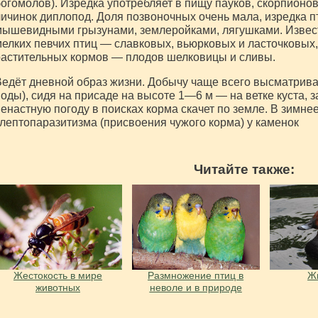
огомолов). Изредка употребляет в пищу пауков, скорпионов
ичинок диплопод. Доля позвоночных очень мала, изредка п
ышевидными грызунами, землеройками, лягушками. Извест
елких певчих птиц — славковых, вьюрковых и ласточковых,
астительных кормов — плодов шелковицы и сливы.
едёт дневной образ жизни. Добычу чаще всего высматрива
оды), сидя на присаде на высоте 1—6 м — на ветке куста, за
енастную погоду в поисках корма скачет по земле. В зимне
лептопаразитизма (присвоения чужого корма) у каменок
Читайте также:
Жестокость в мире
Размножение птиц в
Жи
животных
неволе и в природе