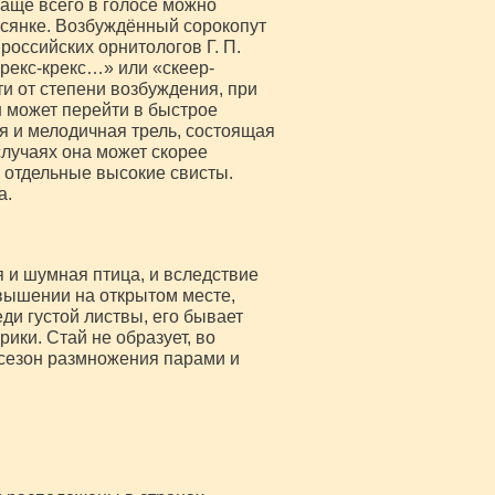
Чаще всего в голосе можно
осянке. Возбуждённый сорокопут
российских орнитологов Г. П.
крекс-крекс…» или «скеер-
ти от степени возбуждения, при
 может перейти в быстрое
я и мелодичная трель, состоящая
случаях она может скорее
 отдельные высокие свисты.
а.
 и шумная птица, и вследствие
звышении на открытом месте,
ди густой листвы, его бывает
ики. Стай не образует, во
 сезон размножения парами и