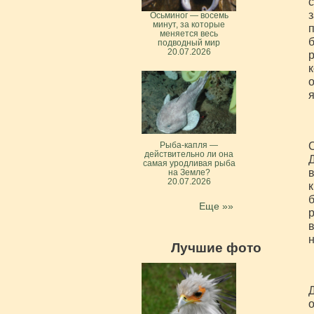
с
з
Осьминог — восемь
минут, за которые
п
меняется весь
б
подводный мир
20.07.2026
р
к
о
я
С
Рыба-капля —
действительно ли она
Д
самая уродливая рыба
в
на Земле?
20.07.2026
к
б
Еще »»
р
в
н
Лучшие фото
Д
о