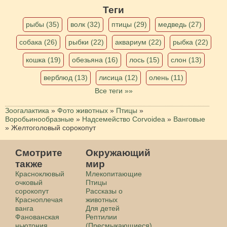
Теги
рыбы (35)
волк (32)
птицы (29)
медведь (27)
собака (26)
рыбки (22)
аквариум (22)
рыбка (22)
кошка (19)
обезьяна (16)
лось (15)
слон (13)
верблюд (13)
лисица (12)
олень (11)
Все теги »»
Зоогалактика
»
Фото животных
»
Птицы
»
Воробьинообразные
»
Надсемейство Corvoidea
»
Ванговые
»
Желтоголовый сорокопут
Смотрите
Окружающий
также
мир
Красноклювый
Млекопитающие
очковый
Птицы
сорокопут
Рассказы о
Красноплечая
животных
ванга
Для детей
Фанованская
Рептилии
ньютония
(Пресмыкающиеся)