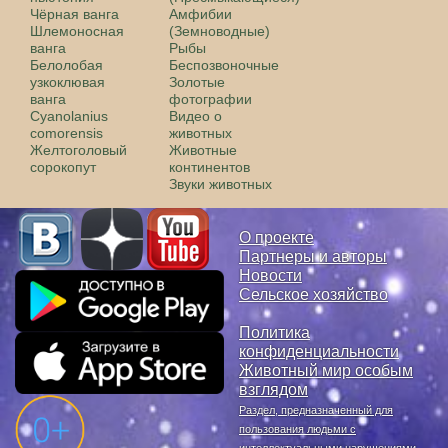
Чёрная ванга
Амфибии
Шлемоносная
(Земноводные)
ванга
Рыбы
Белолобая
Беспозвоночные
узкоклювая
Золотые
ванга
фотографии
Cyanolanius
Видео о
comorensis
животных
Желтоголовый
Животные
сорокопут
континентов
Звуки животных
О проекте
Партнеры и авторы
Новости
Сельское хозяйство
Политика
конфиденциальности
Животный мир особым
взглядом
Раздел, предназначенный для
пользования людьми с