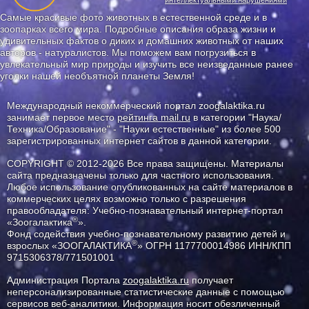
интеллектуальными нарушениями
Самые красивые фото животных в естественной среде и в
зоопарках всего мира. Подробные описания образа жизни и
удивительных фактов о диких и домашних животных от наших
авторов - натуралистов. Мы поможем вам погрузиться в
увлекательный мир природы и изучить все неизведанные ранее
уголки нашей необъятной планеты Земля!
Международный некоммерческий портал zoogalaktika.ru
занимает первое место
рейтинга mail.ru
в категории "Наука/
Техника/Образование" - "Науки естественные" из более 500
зарегистрированных интернет сайтов в данной категории.
COPYRIGHT © 2012-2026 Все права защищены. Материалы
сайта предназначены только для частного использования.
Любое использование опубликованных на сайте материалов в
коммерческих целях возможно только с разрешения
правообладателя: Учебно-познавательный интернет-портал
®
«Зоогалактика
».
Фонд содействия учебно-познавательному развитию детей и
®
взрослых «ЗООГАЛАКТИКА
» ОГРН 1177700014986 ИНН/КПП
9715306378/771501001
Администрация Портала
zoogalaktika.ru
получает
неперсонализированные статистические данные с помощью
сервисов веб-аналитики. Информация носит обезличенный