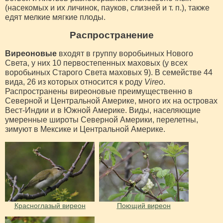
(насекомых и их личинок, пауков, слизней и т. п.), также
едят мелкие мягкие плоды.
Распространение
Виреоновые
входят в группу воробьиных Нового
Света, у них 10 первостепенных маховых (у всех
воробьиных Старого Света маховых 9). В семействе 44
вида, 26 из которых относится к роду
Vireo
.
Распространены виреоновые преимущественно в
Северной и Центральной Америке, много их на островах
Вест-Индии и в Южной Америке. Виды, населяющие
умеренные широты Северной Америки, перелетны,
зимуют в Мексике и Центральной Америке.
Красноглазый виреон
Поющий виреон