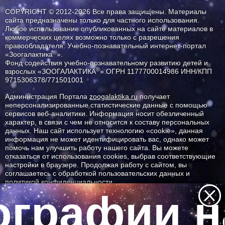
COPYRIGHT © 2012-2026 Все права защищены. Материалы
сайта предназначены только для частного использования.
Любое использование опубликованных на сайте материалов в
коммерческих целях возможно только с разрешения
правообладателя: Учебно-познавательный интернет-портал
®
«Зоогалактика
».
Фонд содействия учебно-познавательному развитию детей и
®
взрослых «ЗООГАЛАКТИКА
» ОГРН 1177700014986 ИНН/КПП
9715306378/771501001
Администрация Портала
zoogalaktika.ru
получает
неперсонализированные статистические данные с помощью
сервисов веб-аналитики. Информация носит обезличенный
характер, в связи с чем не относится к составу персональных
данных. Наш сайт использует технологию «cookie», данная
информация не может идентифицировать вас, однако может
помочь нам улучшить работу нашего сайта. Вы можете
отказаться от использования cookies, выбрав соответствующие
настройки в браузере. Продолжая работу с сайтом, вы
соглашаетесь с обработкой пользовательских данных и
политикой конфиденциальности.
графии н
ID ресурса: 2317