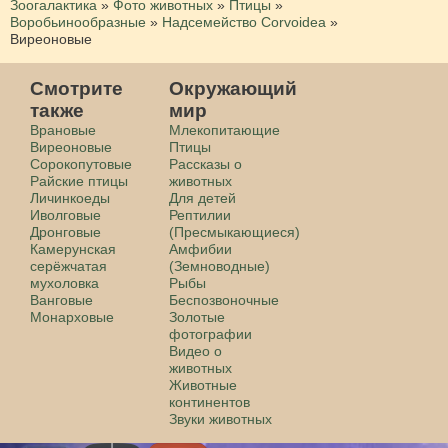
Зоогалактика
»
Фото животных
»
Птицы
»
Воробьинообразные
»
Надсемейство Corvoidea
»
Виреоновые
Смотрите
Окружающий
также
мир
Врановые
Млекопитающие
Виреоновые
Птицы
Сорокопутовые
Рассказы о
Райские птицы
животных
Личинкоеды
Для детей
Иволговые
Рептилии
Дронговые
(Пресмыкающиеся)
Камерунская
Амфибии
серёжчатая
(Земноводные)
мухоловка
Рыбы
Ванговые
Беспозвоночные
Монарховые
Золотые
фотографии
Видео о
животных
Животные
континентов
Звуки животных