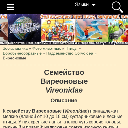
Языки
Зоогалактика
»
Фото животных
»
Птицы
»
Воробьинообразные
»
Надсемейство Corvoidea
»
Виреоновые
Семейство
Виреоновые
Vireonidae
Описание
К
семейству Виреоновые (
Vireonidae
)
принадлежат
мелкие (длиной от 10 до 18 см) кустарниковые и лесные
птицы. У них крепкие лапки, а клюв чуть короче головы,
сильный и прямой; надклювье слегка изогнуто книзу и