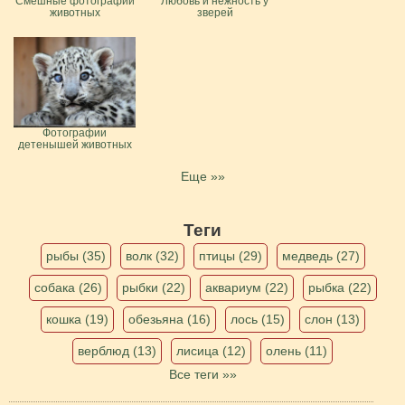
Смешные фотографии
Любовь и нежность у
животных
зверей
Фотографии
детенышей животных
Еще »»
Теги
рыбы (35)
волк (32)
птицы (29)
медведь (27)
собака (26)
рыбки (22)
аквариум (22)
рыбка (22)
кошка (19)
обезьяна (16)
лось (15)
слон (13)
верблюд (13)
лисица (12)
олень (11)
Все теги »»