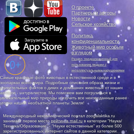
О проекте
Партнеры и авторы
Новости
Сельское хозяйство
Политика
конфиденциальности
Животный мир особым
взглядом
Раздел, предназначенный для
пользования людьми с
интеллектуальными нарушениями
Самые красивые фото животных в естественной среде и в
зоопарках всего мира. Подробные описания образа жизни и
удивительных фактов о диких и домашних животных от наших
авторов - натуралистов. Мы поможем вам погрузиться в
увлекательный мир природы и изучить все неизведанные ранее
уголки нашей необъятной планеты Земля!
Международный некоммерческий портал zoogalaktika.ru
занимает первое место
рейтинга mail.ru
в категории "Наука/
Техника/Образование" - "Науки естественные" из более 500
зарегистрированных интернет сайтов в данной категории.