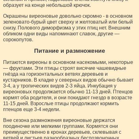
образует на конце небольшой крючок.
Окрашены виреоновые довольно скромно - в основном
зеленовато-бурый цвет сверху и желтоватый или белый
снизу. Полового диморфизма у этих птиц нет. Внешним
обликом одни виды напоминают славок, другие —
сорокопутов.
Питание и размножение
Питаются виреоны в основном насекомыми, некоторые
— фруктами. Эти птицы строят висячие чашевидные
гнёзда на горизонтальных ветвях деревьев и
кустарников. В кладке у северных видов обычно бывает
3-4, а у тропических видов 2-3 яйца. Инкубация у
виреоновых продолжается обычно 11-13 дней. Птенцов
кормят оба родителя, и они покидают гнездо в возрасте
11-15 дней. Взрослые птицы продолжают кормить
птенцов еще 3-4 недели.
Вне сезона размножения виреоновые держатся
поодиночке или мелкими группами. Кормятся они
преимущественно в кронах деревьев, склевывая с
ветвей и листьев разнообразных беспозвоночных