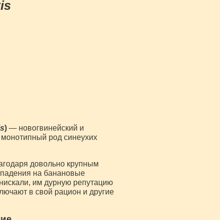
is
s
)
— новогвинейский и
 монотипный род синеухих
лагодаря довольно крупным
ападения на банановые
снискали, им дурную репутацию
лючают в свой рацион и другие
ние