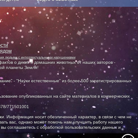
Сельское хозяйство
сти
лядом
ания людьми с интеллектуальными нарушениями
актов о диких и домашних животных от наших авторов -
ной планеты Земля!
ание" - "Науки естественные" из более 500 зарегистрированных
зование опубликованных на сайте материалов в коммерческих
378/771501001
и. Информация носит обезличенный характер, в связи с чем не
ать вас, однако может помочь нам улучшить работу нашего
, вы соглашаетесь с обработкой пользовательских данных и