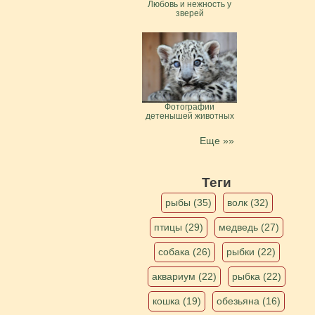
Любовь и нежность у
зверей
Фотографии
детенышей животных
Еще »»
Теги
рыбы (35)
волк (32)
птицы (29)
медведь (27)
собака (26)
рыбки (22)
аквариум (22)
рыбка (22)
кошка (19)
обезьяна (16)