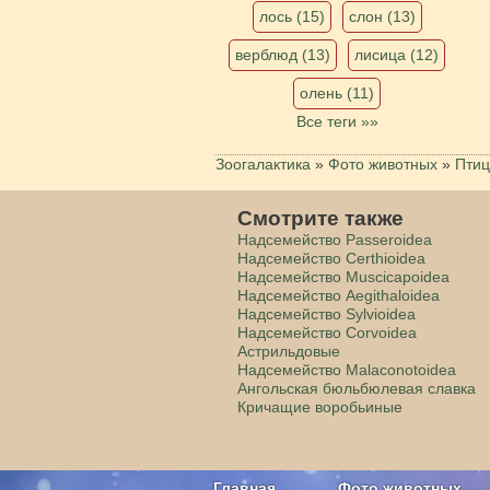
лось (15)
слон (13)
верблюд (13)
лисица (12)
олень (11)
Все теги »»
Зоогалактика
»
Фото животных
»
Пти
Смотрите также
Надсемейство Passeroidea
Надсемейство Certhioidea
Надсемейство Muscicapoidea
Надсемейство Aegithaloidea
Надсемейство Sylvioidea
Надсемейство Corvoidea
Астрильдовые
Надсемейство Malaconotoidea
Ангольская бюльбюлевая славка
Кричащие воробьиные
Главная
Фото животных