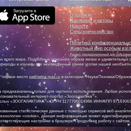
з рекламы
О проекте
О проекте
Партнеры и авторы
Новости
Сельское хозяйство
Политика конфиденциально
Животный мир особым взг
Раздел, предназначенный для пользов
х всего мира. Подробные описания образа жизни и удивительных ф
природы и изучить все неизведанные ранее уголки нашей необъят
т первое место
рейтинга mail.ru
в категории "Наука/Техника/Образов
предназначены только для частного использования. Любое исполь
®
познавательный интернет-портал «Зоогалактика
».
®
рослых «ЗООГАЛАКТИКА
» ОГРН 1177700014986 ИНН/КПП 9715306
ованные статистические данные с помощью сервисов веб-аналитик
 технологию «cookie», данная информация не может идентифициров
соответствующие настройки в браузере. Продолжая работу с сайтом