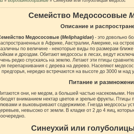
цы
»
Воробьинообразные
»
Синеухий или голуболицый медосос
Семейство Медососовые
M
Описание и распростран
Семейство Медососовые (
Meliphagidae
)
- это довольно бо
аспространенных в Африке, Австралии, Америке, на остров
азличны по величине - некоторые виды по размерам ближе 
ойкам и дроздам. Обитают медососы в лесах, ведут исключ
чень редко спускаясь на землю. Летают эти птицы сравните
ля перепархивания с дерева на дерево. Населяют медосос
 предгорья, нередко встречаются на высоте до 3000 м над 
Питание и размножени
итаются они, не медом, а большей частью насекомыми. Не
бходят вниманием нектар цветов и зрелые фрукты. Птицы
лювами и выковыривают содержимое. Гнезда медососы уст
еревьев, невысоко от земли. В кладке от 2 до 4 яиц, кото
оочередно.
Синеухий или голуболиц