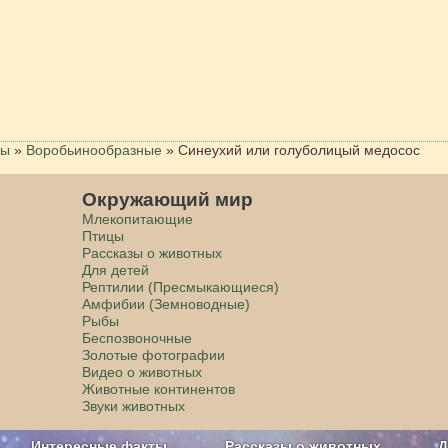
цы
»
Воробьинообразные
»
Синеухий или голуболицый медосос
Окружающий мир
Млекопитающие
Птицы
Рассказы о животных
Для детей
Рептилии (Пресмыкающиеся)
Амфибии (Земноводные)
Рыбы
Беспозвоночные
Золотые фотографии
Видео о животных
Животные континентов
Звуки животных
Интересные факты
Рассказы о животных
Д