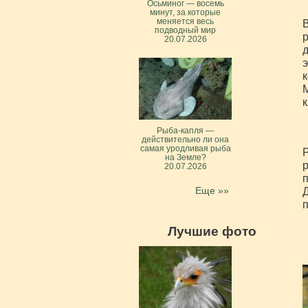
Осьминог — восемь
минут, за которые
меняется весь
В
подводный мир
20.07.2026
д
э
к
М
к
Рыба-капля —
действительно ли она
самая уродливая рыба
Р
на Земле?
р
20.07.2026
п
Еще »»
Д
п
Лучшие фото