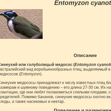
Entomyzon cyanot
Описание
Синеухий или голуболицый медосос (
Entomyzon cyanoti
встралийский вид воробьинообразных птиц, выделяемый в
едососов (
Entomyzon
).
инеухие медососы принадлежат к числу известных птиц б
азмерам и шумному поведению – его длина 27-30 см. Их н
лантации, где они любят полакомиться спелыми плодами, 
редителей. Помимо бананов, синеухие медососы охотно вк
лоды, а также насекомых и нектар.
Поведение и размноже