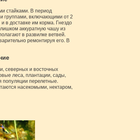
и стайками. В период
 группами, включающими от 2
и в доставке им корма. Гнездо
 слишком аккуратную чашу из
полагают в развилке ветвей.
варительно ремонтируя его. В
ние
и, северных и восточных
вые леса, плантации, сады,
я популяции перелетные.
таются насекомыми, нектаром,