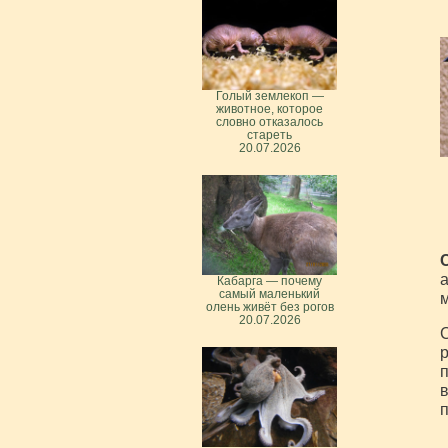
Голый землекоп —
животное, которое
словно отказалось
стареть
20.07.2026
а
Кабарга — почему
самый маленький
м
олень живёт без рогов
20.07.2026
С
р
п
в
п