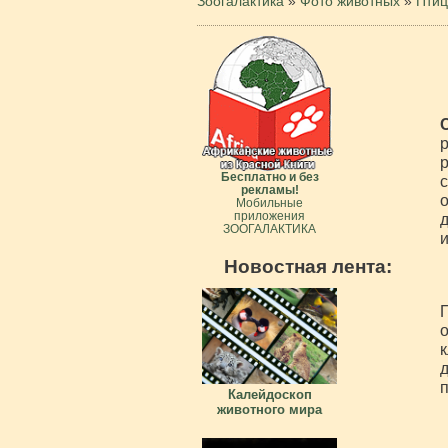
Зоогалактика
»
Фото животных
»
Пти
р
р
Бесплатно и без
с
рекламы!
о
Мобильные
приложения
д
ЗООГАЛАКТИКА
и
Новостная лента:
П
о
к
д
п
Калейдоскоп
животного мира