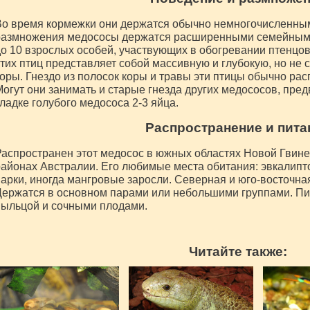
о время кормежки они держатся обычно немногочисленным
размножения медососы держатся расширенными семейными
о 10 взрослых особей, участвующих в обогревании птенцов 
тих птиц представляет собой массивную и глубокую, но не
оры. Гнездо из полосок коры и травы эти птицы обычно рас
огут они занимать и старые гнезда других медососов, пред
ладке голубого медососа 2-3 яйца.
Распространение и пита
аспространен этот медосос в южных областях Новой Гвине
айонах Австралии. Его любимые места обитания: эвкалипто
арки, иногда мангровые заросли. Северная и юго-восточна
ержатся в основном парами или небольшими группами. Пи
ыльцой и сочными плодами.
Читайте также: