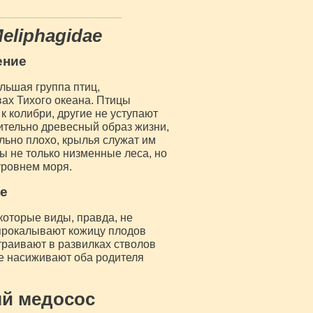
eliphagidae
ение
льшая группа птиц,
ах Тихого океана. Птицы
к колибри, другие не уступают
ительно древесный образ жизни,
льно плохо, крылья служат им
ы не только низменные леса, но
уровнем моря.
е
которые виды, правда, не
 прокалывают кожицу плодов
раивают в развилках стволов
рые насиживают оба родителя
ый медосос