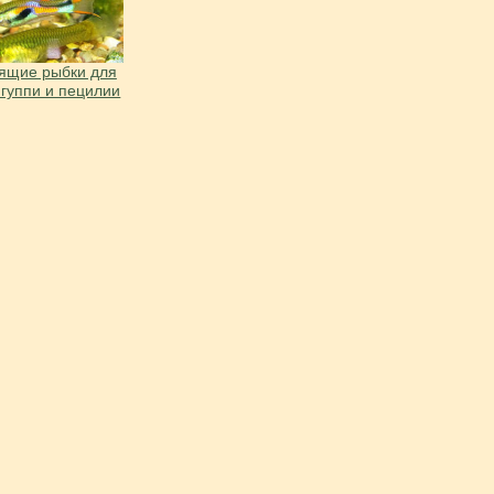
ящие рыбки для
 гуппи и пецилии