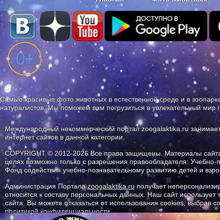
Наши приложения. Бесплатно и бе
Самые красивые фото животных в естественной среде и в зоопарка
натуралистов. Мы поможем вам погрузиться в увлекательный мир 
Международный некоммерческий портал zoogalaktika.ru занимае
интернет сайтов в данной категории.
COPYRIGHT © 2012-2026 Все права защищены. Материалы сайта 
целях возможно только с разрешения правообладателя: Учебно-
Фонд содействия учебно-познавательному развитию детей и вз
Администрация Портала
zoogalaktika.ru
получает неперсонализир
относится к составу персональных данных. Наш сайт использует
сайта. Вы можете отказаться от использования cookies, выбрав 
политикой конфиденциальности.