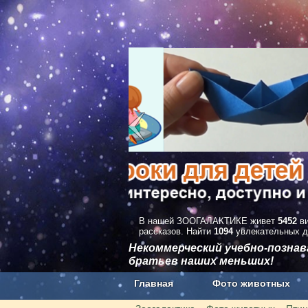
В нашей ЗООГАЛАКТИКЕ живет
5452
ви
рассказов. Найти
1094
увлекательных д
Некоммерческий учебно-позна
братьев наших меньших!
Главная
Фото животных
Наши приложения. Бесплатно и бе