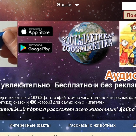
Языки
дов животных и
16275
фотографий, можно узнать много интересных фа
етских сказок и
488
историй для самых юных читателей.
вательный портал расскажет все о животных! Добро
Интересные факты
Рассказы о животных
Д
з рекламы
О проекте