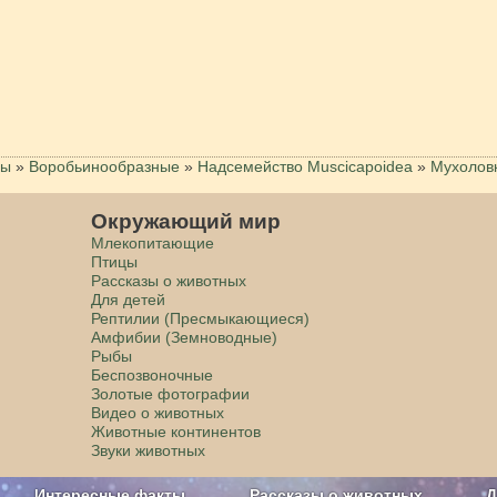
цы
»
Воробьинообразные
»
Надсемейство Muscicapoidea
»
Мухолов
Окружающий мир
Млекопитающие
Птицы
Рассказы о животных
Для детей
Рептилии (Пресмыкающиеся)
Амфибии (Земноводные)
Рыбы
Беспозвоночные
Золотые фотографии
Видео о животных
Животные континентов
Звуки животных
Интересные факты
Рассказы о животных
Д