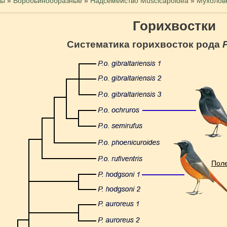
цы
»
Воробьинообразные
»
Надсемейство Muscicapoidea
»
Мухолов
Горихвостки
Систематика горихвосток рода
Поле