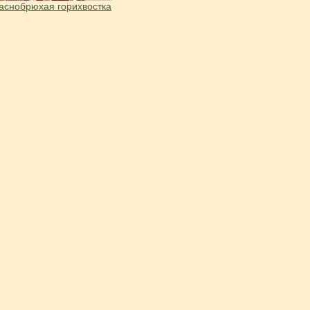
аснобрюхая горихвостка