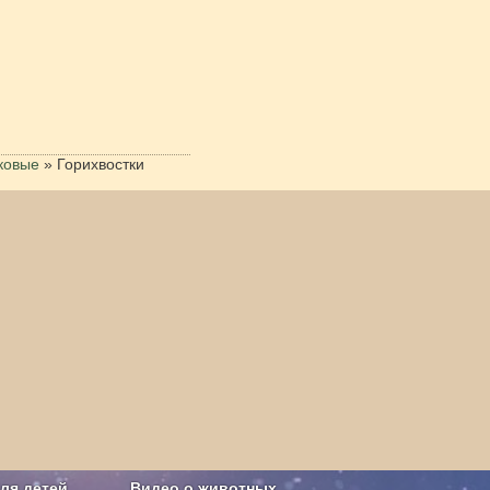
ковые
»
Горихвостки
ля детей
Видео о животных