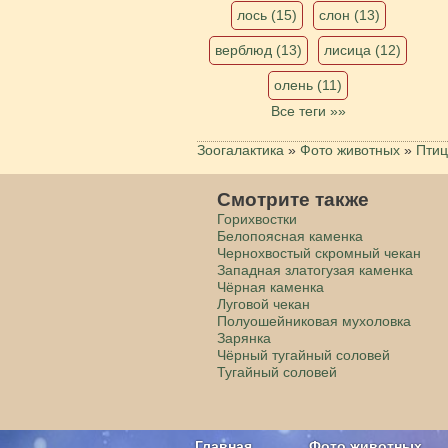
лось (15)
слон (13)
верблюд (13)
лисица (12)
олень (11)
Все теги »»
Зоогалактика
»
Фото животных
»
Пти
Смотрите также
Горихвостки
Белопоясная каменка
Чернохвостый скромный чекан
Западная златогузая каменка
Чёрная каменка
Луговой чекан
Полуошейниковая мухоловка
Зарянка
Чёрный тугайный соловей
Тугайный соловей
Главная
Фото животных