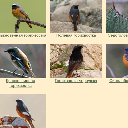
ыкновенная горихвостка
Полевая горихвостка
Седоголов
Красноспинная
Горихвостка-чернушка
Синелоба
горихвостка