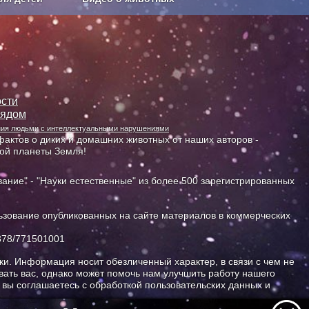
Сельское хозяйство
сти
лядом
ания людьми с интеллектуальными нарушениями
актов о диких и домашних животных от наших авторов -
ной планеты Земля!
ание" - "Науки естественные" из более 500 зарегистрированных
зование опубликованных на сайте материалов в коммерческих
378/771501001
и. Информация носит обезличенный характер, в связи с чем не
ать вас, однако может помочь нам улучшить работу нашего
, вы соглашаетесь с обработкой пользовательских данных и