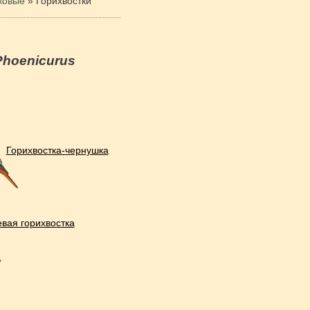
ковые
»
Горихвостки
Phoenicurus
Горихвостка-чернушка
вая горихвостка