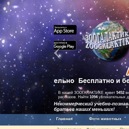
В нашей ЗООГАЛАКТИКЕ живет
5452
ви
рассказов. Найти
1094
увлекательных д
Некоммерческий учебно-позна
братьев наших меньших!
Главная
Фото животных
Наши приложения. Бесплатно и бе