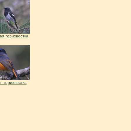
ая горихвостка
я горихвостка