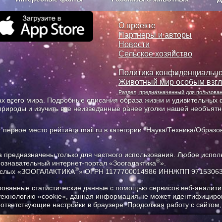
з рекламы
О проекте
О проекте
Партнеры и авторы
Новости
Сельское хозяйство
Политика конфиденциально
Животный мир особым взг
Раздел, предназначенный для пользов
х всего мира. Подробные описания образа жизни и удивительных ф
природы и изучить все неизведанные ранее уголки нашей необъят
т первое место
рейтинга mail.ru
в категории "Наука/Техника/Образов
предназначены только для частного использования. Любое исполь
®
познавательный интернет-портал «Зоогалактика
».
®
рослых «ЗООГАЛАКТИКА
» ОГРН 1177700014986 ИНН/КПП 9715306
ованные статистические данные с помощью сервисов веб-аналитик
 технологию «cookie», данная информация не может идентифициров
соответствующие настройки в браузере. Продолжая работу с сайтом