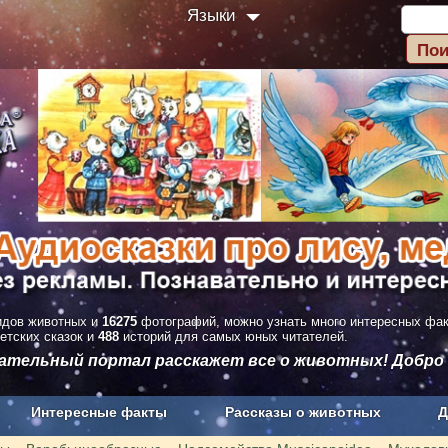
Языки
дов животных и
16275
фотографий, можно узнать много интересных фа
етских сказок и
488
историй для самых юных читателей.
вательный портал расскажет все о животных! Добро
Интересные факты
Рассказы о животных
Д
з рекламы
О проекте