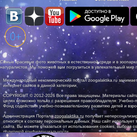
Наши приложения. Бесплатно и бе
Самые красивые фото животных в естественной среде и в зоопарка
натуралистов. Мы поможем вам погрузиться в увлекательный мир 
Международный некоммерческий портал zoogalaktika.ru занимае
интернет сайтов в данной категории.
COPYRIGHT © 2012-2026 Все права защищены. Материалы сайта 
целях возможно только с разрешения правообладателя: Учебно-
Фонд содействия учебно-познавательному развитию детей и вз
Администрация Портала
zoogalaktika.ru
получает неперсонализир
относится к составу персональных данных. Наш сайт использует
сайта. Вы можете отказаться от использования cookies, выбрав 
политикой конфиденциальности.