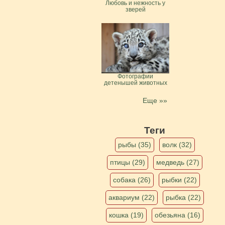
Любовь и нежность у
зверей
Фотографии
детенышей животных
Еще »»
Теги
рыбы (35)
волк (32)
птицы (29)
медведь (27)
собака (26)
рыбки (22)
аквариум (22)
рыбка (22)
кошка (19)
обезьяна (16)