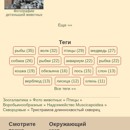
Фотографии
детенышей животных
Еще »»
Теги
рыбы (35)
волк (32)
птицы (29)
медведь (27)
собака (26)
рыбки (22)
аквариум (22)
рыбка (22)
кошка (19)
обезьяна (16)
лось (15)
слон (13)
верблюд (13)
лисица (12)
олень (11)
Все теги »»
Зоогалактика
»
Фото животных
»
Птицы
»
Воробьинообразные
»
Надсемейство Muscicapoidea
»
Скворцовые
»
Тристрамов длиннохвостый скворец
Смотрите
Окружающий