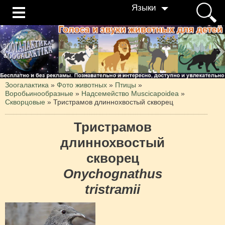
Языки
Зоогалактика
»
Фото животных
»
Птицы
»
Воробьинообразные
»
Надсемейство Muscicapoidea
»
Скворцовые
»
Тристрамов длиннохвостый скворец
Тристрамов
длиннохвостый
скворец
Onychognathus
tristramii