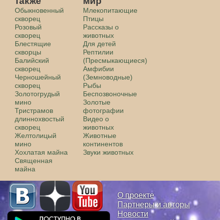
также
мир
Обыкновенный
Млекопитающие
скворец
Птицы
Розовый
Рассказы о
скворец
животных
Блестящие
Для детей
скворцы
Рептилии
Балийский
(Пресмыкающиеся)
скворец
Амфибии
Черношейный
(Земноводные)
скворец
Рыбы
Золотогрудый
Беспозвоночные
мино
Золотые
Тристрамов
фотографии
длиннохвостый
Видео о
скворец
животных
Желтолицый
Животные
мино
континентов
Хохлатая майна
Звуки животных
Священная
майна
О проекте
Партнеры и авторы
Новости