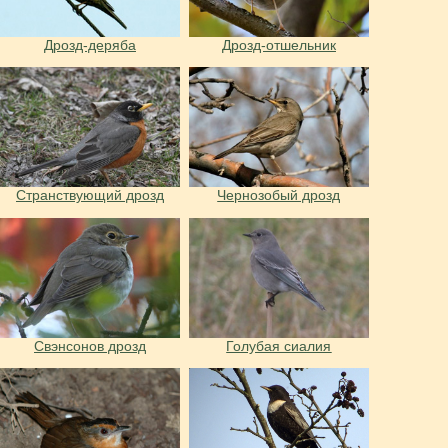
Дрозд-деряба
Дрозд-отшельник
Странствующий дрозд
Чернозобый дрозд
Свэнсонов дрозд
Голубая сиалия