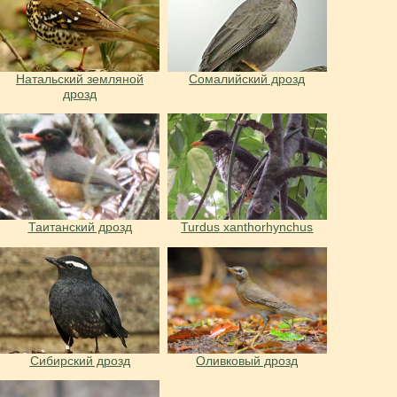
Натальский земляной
Сомалийский дрозд
дрозд
Таитанский дрозд
Turdus xanthorhynchus
Сибирский дрозд
Оливковый дрозд