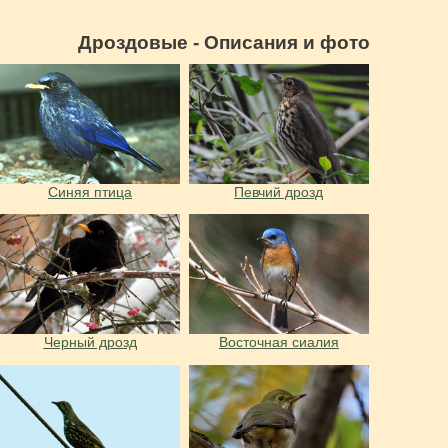
Дроздовые - Описания и фото
Синяя птица
Певчий дрозд
Черный дрозд
Восточная сиалия