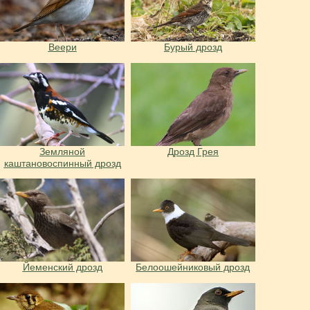
Веери
Бурый дрозд
Земляной
Дрозд Грея
каштановоспинный дрозд
Йеменский дрозд
Белоошейниковый дрозд