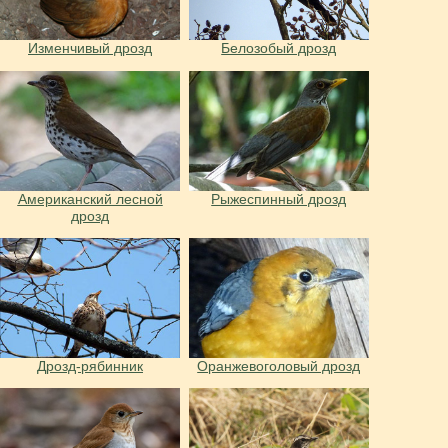
Изменчивый дрозд
Белозобый дрозд
Американский лесной
Рыжеспинный дрозд
дрозд
Дрозд-рябинник
Оранжевоголовый дрозд