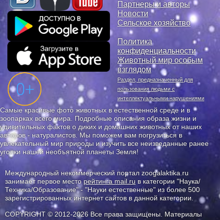
Партнеры и авторы
Новости
Сельское хозяйство
Политика
конфиденциальности
Животный мир особым
взглядом
Раздел, предназначенный для
пользования людьми с
интеллектуальными нарушениями
Самые красивые фото животных в естественной среде и в
зоопарках всего мира. Подробные описания образа жизни и
удивительных фактов о диких и домашних животных от наших
авторов - натуралистов. Мы поможем вам погрузиться в
увлекательный мир природы и изучить все неизведанные ранее
уголки нашей необъятной планеты Земля!
Международный некоммерческий портал zoogalaktika.ru
занимает первое место
рейтинга mail.ru
в категории "Наука/
Техника/Образование" - "Науки естественные" из более 500
зарегистрированных интернет сайтов в данной категории.
COPYRIGHT © 2012-2026 Все права защищены. Материалы