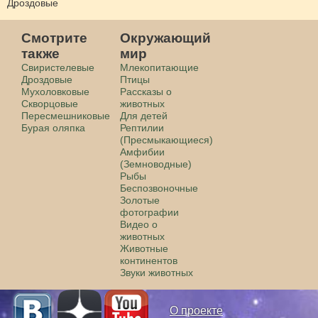
Дроздовые
Смотрите
Окружающий
также
мир
Свиристелевые
Млекопитающие
Дроздовые
Птицы
Мухоловковые
Рассказы о
Скворцовые
животных
Пересмешниковые
Для детей
Бурая оляпка
Рептилии
(Пресмыкающиеся)
Амфибии
(Земноводные)
Рыбы
Беспозвоночные
Золотые
фотографии
Видео о
животных
Животные
континентов
Звуки животных
О проекте