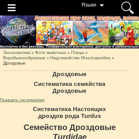
Языки
Зоогалактика
»
Фото животных
»
Птицы
»
Воробьинообразные
»
Надсемейство Muscicapoidea
»
Дроздовые
Дроздовые
Систематика семейства
Дроздовые
Показать систематику
Систематика Настоящих
дроздов рода Turdus
Семейство Дроздовые
Turdidae