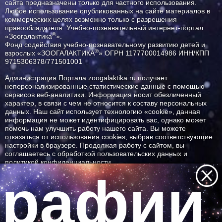
сайта предназначены только для частного использования.
Любое использование опубликованных на сайте материалов в
коммерческих целях возможно только с разрешения
правообладателя: Учебно-познавательный интернет-портал
®
«Зоогалактика
».
Фонд содействия учебно-познавательному развитию детей и
®
взрослых «ЗООГАЛАКТИКА
» ОГРН 1177700014986 ИНН/КПП
9715306378/771501001
Администрация Портала
zoogalaktika.ru
получает
неперсонализированные статистические данные с помощью
сервисов веб-аналитики. Информация носит обезличенный
характер, в связи с чем не относится к составу персональных
данных. Наш сайт использует технологию «cookie», данная
информация не может идентифицировать вас, однако может
помочь нам улучшить работу нашего сайта. Вы можете
отказаться от использования cookies, выбрав соответствующие
настройки в браузере. Продолжая работу с сайтом, вы
соглашаетесь с обработкой пользовательских данных и
политикой конфиденциальности.
рафии 
ID ресурса: 977