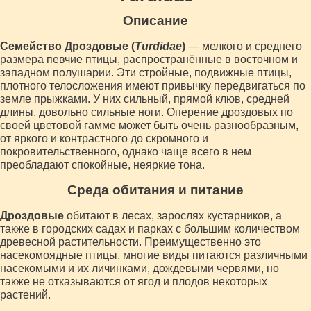
Описание
Семейство Дроздовые (
Turdidae
)
— мелкого и среднего
размера певчие птицы, распространённые в восточном и
западном полушарии. Эти стройные, подвижные птицы,
плотного телосложения имеют привычку передвигаться по
земле прыжками. У них сильный, прямой клюв, средней
длины, довольно сильные ноги. Оперение дроздовых по
своей цветовой гамме может быть очень разнообразным,
от яркого и контрастного до скромного и
покровительственного, однако чаще всего в нем
преобладают спокойные, неяркие тона.
Среда обитания и питание
Дроздовые
обитают в лесах, зарослях кустарников, а
также в городских садах и парках с большим количеством
древесной растительности. Преимущественно это
насекомоядные птицы, многие виды питаются различными
насекомыми и их личинками, дождевыми червями, но
также не отказываются от ягод и плодов некоторых
растений.