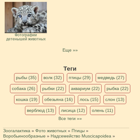
Фотографии
детенышей животных
Еще »»
Теги
рыбы (35)
волк (32)
птицы (29)
медведь (27)
собака (26)
рыбки (22)
аквариум (22)
рыбка (22)
кошка (19)
обезьяна (16)
лось (15)
слон (13)
верблюд (13)
лисица (12)
олень (11)
Все теги »»
Зоогалактика
»
Фото животных
»
Птицы
»
Воробьинообразные
»
Надсемейство Muscicapoidea
»