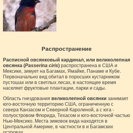
Распространение
Расписной овсянковый кардинал, или великолепная
овсянка (
Passerina ciris
)
распространена в США и
Мексике, зимует на Багамах, Ямайке, Панаме и Кубе.
Первоначально вид обитал в поросших кустарником
пустошах или в светлых лесах, в настоящее время
населяет фруктовые плантации, парки и сады.
Область гнездования
великолепной овсянки
занимает
юго-восточную территорию США, ограниченную с
севера Канзасом и Северной Каролиной, а с юга -
полуостровом Флорида, Техасом и юго-восточной частью
Нью-Мексико. Места зимовок вида находятся в
Центральной Америке, в частности в и Багамских
островах.