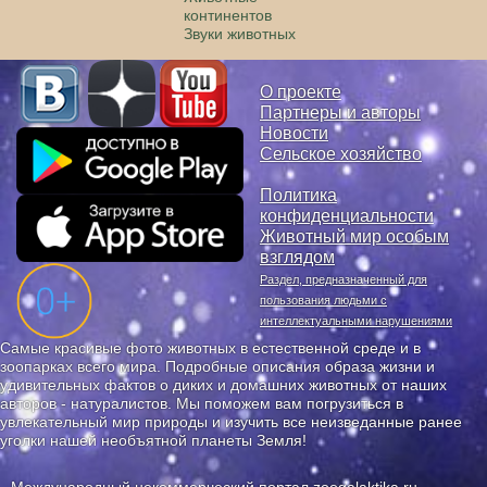
континентов
Звуки животных
О проекте
Партнеры и авторы
Новости
Сельское хозяйство
Политика
конфиденциальности
Животный мир особым
взглядом
Раздел, предназначенный для
пользования людьми с
интеллектуальными нарушениями
Самые красивые фото животных в естественной среде и в
зоопарках всего мира. Подробные описания образа жизни и
удивительных фактов о диких и домашних животных от наших
авторов - натуралистов. Мы поможем вам погрузиться в
увлекательный мир природы и изучить все неизведанные ранее
уголки нашей необъятной планеты Земля!
Международный некоммерческий портал zoogalaktika.ru