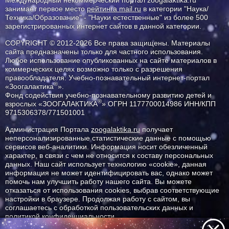
занимает первое место
рейтинга mail.ru
в категории "Наука/
Техника/Образование" - "Науки естественные" из более 500
зарегистрированных интернет сайтов в данной категории.
COPYRIGHT © 2012-2026 Все права защищены. Материалы
сайта предназначены только для частного использования.
Любое использование опубликованных на сайте материалов в
коммерческих целях возможно только с разрешения
правообладателя: Учебно-познавательный интернет-портал
®
«Зоогалактика
».
Фонд содействия учебно-познавательному развитию детей и
®
взрослых «ЗООГАЛАКТИКА
» ОГРН 1177700014986 ИНН/КПП
9715306378/771501001
Администрация Портала
zoogalaktika.ru
получает
неперсонализированные статистические данные с помощью
сервисов веб-аналитики. Информация носит обезличенный
характер, в связи с чем не относится к составу персональных
данных. Наш сайт использует технологию «cookie», данная
информация не может идентифицировать вас, однако может
помочь нам улучшить работу нашего сайта. Вы можете
отказаться от использования cookies, выбрав соответствующие
настройки в браузере. Продолжая работу с сайтом, вы
соглашаетесь с обработкой пользовательских данных и
политикой конфиденциальности.