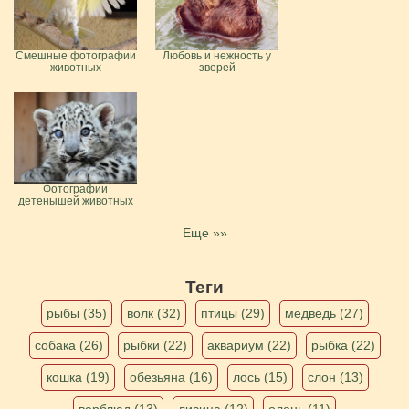
Смешные фотографии
Любовь и нежность у
животных
зверей
Фотографии
детенышей животных
Еще »»
Теги
рыбы (35)
волк (32)
птицы (29)
медведь (27)
собака (26)
рыбки (22)
аквариум (22)
рыбка (22)
кошка (19)
обезьяна (16)
лось (15)
слон (13)
верблюд (13)
лисица (12)
олень (11)