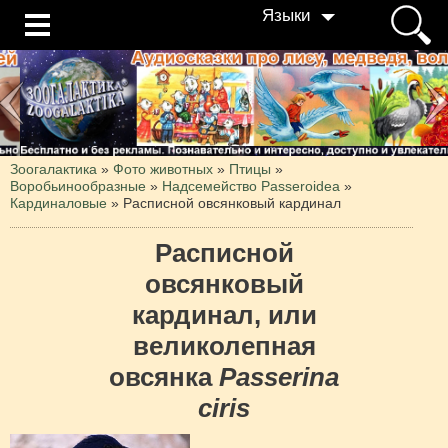
Языки
Зоогалактика
»
Фото животных
»
Птицы
»
Воробьинообразные
»
Надсемейство Passeroidea
»
Кардиналовые
»
Расписной овсянковый кардинал
Расписной
овсянковый
кардинал, или
великолепная
овсянка
Passerina
ciris