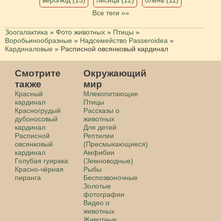
Все теги »»
Зоогалактика
»
Фото животных
»
Птицы
»
Воробьинообразные
»
Надсемейство Passeroidea
»
Кардиналовые
»
Расписной овсянковый кардинал
Смотрите
Окружающий
также
мир
Красный
Млекопитающие
кардинал
Птицы
Красногрудый
Рассказы о
дубоносовый
животных
кардинал
Для детей
Расписной
Рептилии
овсянковый
(Пресмыкающиеся)
кардинал
Амфибии
Голубая гуирака
(Земноводные)
Красно-чёрная
Рыбы
пиранга
Беспозвоночные
Золотые
фотографии
Видео о
животных
Животные