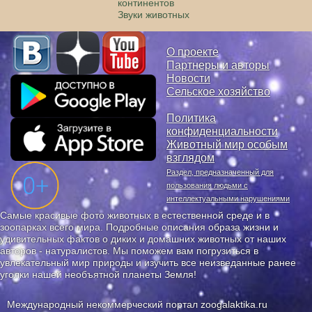
континентов
Звуки животных
О проекте
Партнеры и авторы
Новости
Сельское хозяйство
Политика
конфиденциальности
Животный мир особым
взглядом
Раздел, предназначенный для
пользования людьми с
интеллектуальными нарушениями
Самые красивые фото животных в естественной среде и в
зоопарках всего мира. Подробные описания образа жизни и
удивительных фактов о диких и домашних животных от наших
авторов - натуралистов. Мы поможем вам погрузиться в
увлекательный мир природы и изучить все неизведанные ранее
уголки нашей необъятной планеты Земля!
Международный некоммерческий портал zoogalaktika.ru