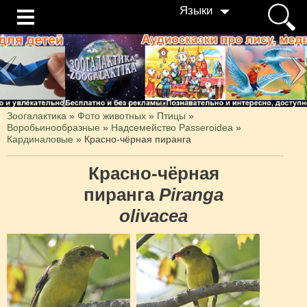
Языки
Зоогалактика
»
Фото животных
»
Птицы
»
Воробьинообразные
»
Надсемейство Passeroidea
»
Кардиналовые
»
Красно-чёрная пиранга
Красно-чёрная
пиранга
Piranga
olivacea