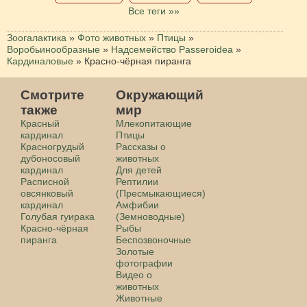
Все теги »»
Зоогалактика
»
Фото животных
»
Птицы
»
Воробьинообразные
»
Надсемейство Passeroidea
»
Кардиналовые
»
Красно-чёрная пиранга
Смотрите
Окружающий
также
мир
Красный
Млекопитающие
кардинал
Птицы
Красногрудый
Рассказы о
дубоносовый
животных
кардинал
Для детей
Расписной
Рептилии
овсянковый
(Пресмыкающиеся)
кардинал
Амфибии
Голубая гуирака
(Земноводные)
Красно-чёрная
Рыбы
пиранга
Беспозвоночные
Золотые
фотографии
Видео о
животных
Животные