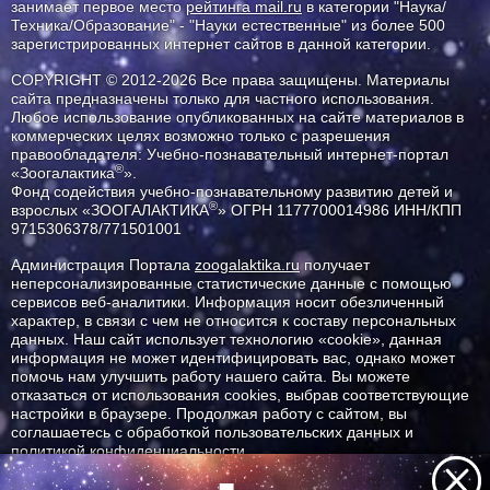
занимает первое место
рейтинга mail.ru
в категории "Наука/
Техника/Образование" - "Науки естественные" из более 500
зарегистрированных интернет сайтов в данной категории.
COPYRIGHT © 2012-2026 Все права защищены. Материалы
сайта предназначены только для частного использования.
Любое использование опубликованных на сайте материалов в
коммерческих целях возможно только с разрешения
правообладателя: Учебно-познавательный интернет-портал
®
«Зоогалактика
».
Фонд содействия учебно-познавательному развитию детей и
®
взрослых «ЗООГАЛАКТИКА
» ОГРН 1177700014986 ИНН/КПП
9715306378/771501001
Администрация Портала
zoogalaktika.ru
получает
неперсонализированные статистические данные с помощью
сервисов веб-аналитики. Информация носит обезличенный
характер, в связи с чем не относится к составу персональных
данных. Наш сайт использует технологию «cookie», данная
информация не может идентифицировать вас, однако может
помочь нам улучшить работу нашего сайта. Вы можете
отказаться от использования cookies, выбрав соответствующие
настройки в браузере. Продолжая работу с сайтом, вы
соглашаетесь с обработкой пользовательских данных и
политикой конфиденциальности.