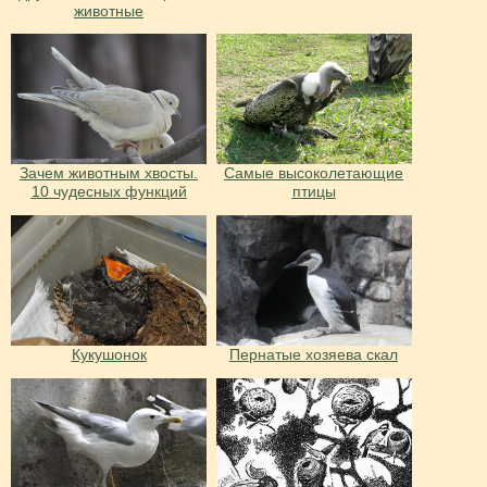
животные
Зачем животным хвосты.
Самые высоколетающие
10 чудесных функций
птицы
Кукушонок
Пернатые хозяева скал