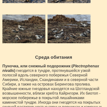
Среда обитания
Пуночка, или снежный подорожник (
Plectrophenax
nivalis
)
гнездится в тундре, протянувшейся узкой
полосой вдоль северного побережья Северной
Америки, Исландии, Скандинавии и в северной части
Сибири, а также на островах Берингова пролива.
Крайние южные гнездовья находятся на Шотландской
возвышенности, вблизи хребта Кайрнгорм. Их биотоп -
морское побережье в покрытой лишайниками
каменистой тундре. Иногда они гнездятся на покрытых
скудной растительностью горных вершинах и каменных