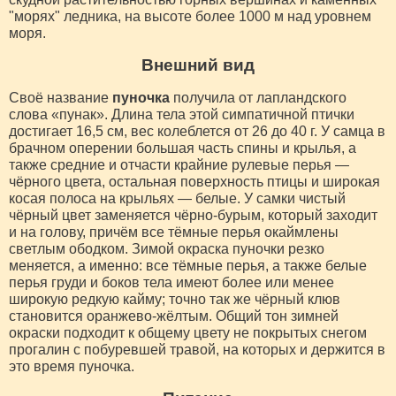
"морях" ледника, на высоте более 1000 м над уровнем
моря.
Внешний вид
Своё название
пуночка
получила от лапландского
слова «пунак». Длина тела этой симпатичной птички
достигает 16,5 см, вес колеблется от 26 до 40 г. У самца в
брачном оперении большая часть спины и крылья, а
также средние и отчасти крайние рулевые перья —
чёрного цвета, остальная поверхность птицы и широкая
косая полоса на крыльях — белые. У самки чистый
чёрный цвет заменяется чёрно-бурым, который заходит
и на голову, причём все тёмные перья окаймлены
светлым ободком. Зимой окраска пуночки резко
меняется, а именно: все тёмные перья, а также белые
перья груди и боков тела имеют более или менее
широкую редкую кайму; точно так же чёрный клюв
становится оранжево-жёлтым. Общий тон зимней
окраски подходит к общему цвету не покрытых снегом
прогалин с побуревшей травой, на которых и держится в
это время пуночка.