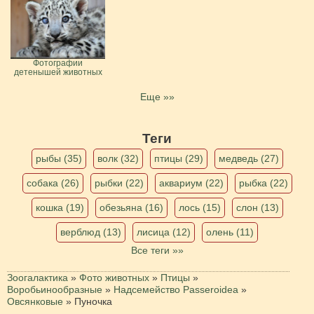
Фотографии
детенышей животных
Еще »»
Теги
рыбы (35)
волк (32)
птицы (29)
медведь (27)
собака (26)
рыбки (22)
аквариум (22)
рыбка (22)
кошка (19)
обезьяна (16)
лось (15)
слон (13)
верблюд (13)
лисица (12)
олень (11)
Все теги »»
Зоогалактика
»
Фото животных
»
Птицы
»
Воробьинообразные
»
Надсемейство Passeroidea
»
Овсянковые
»
Пуночка