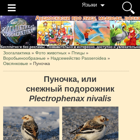
Языки
Зоогалактика
»
Фото животных
»
Птицы
»
Воробьинообразные
»
Надсемейство Passeroidea
»
Овсянковые
»
Пуночка
Пуночка, или
снежный подорожник
Plectrophenax nivalis