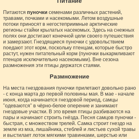
Питание
Питаются
пуночки
семенами различных растений,
травами, почками и насекомыми. Летом воздушные
потоки приносят в негостеприимные арктические
регионы стайки крылатых насекомых. Здесь на снежных
полях они достигают конечной цели своего путешествия
и замерзают. Гнездящиеся пуночки с удовольствием
поедают этот корм, поскольку птенцам, которые быстро
растут, нужен питательный корм (пуночки выкармливают
птенцов исключительно насекомыми). Вне сезона
размножения эти птицы держатся стаями.
Размножение
На места гнездования пуночки прилетают довольно рано
- с конца марта до первой половины мая. В мае - начале
июня, когда начинается гнездовой период, самцы
"одеваются" в чёрно-белое оперение и занимают
гнездовые участки. В это время птицы разбиваются на
пары и начинают строить гнёзда. Песня самцов пуночки -
быстрая, с множеством трелей. Самка строит гнездо на
земле из мха, лишайника, стеблей и листьев сухой травы
и выстилает лоток мягкими травинками, шерстью или