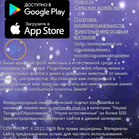
Новости
Сельское хозяйство
Политика
конфиденциальности
Животный мир особым
взглядом
Раздел, предназначенный для
пользования людьми с
интеллектуальными нарушениями
Самые красивые фото животных в естественной среде и в
зоопарках всего мира. Подробные описания образа жизни и
удивительных фактов о диких и домашних животных от наших
авторов - натуралистов. Мы поможем вам погрузиться в
увлекательный мир природы и изучить все неизведанные ранее
уголки нашей необъятной планеты Земля!
Международный некоммерческий портал zoogalaktika.ru
занимает первое место
рейтинга mail.ru
в категории "Наука/
Техника/Образование" - "Науки естественные" из более 500
зарегистрированных интернет сайтов в данной категории.
COPYRIGHT © 2012-2026 Все права защищены. Материалы
сайта предназначены только для частного использования.