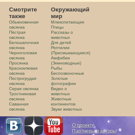
Смотрите
Окружающий
также
мир
Обыкновенная
Млекопитающие
овсянка
Птицы
Пёстрая
Рассказы о
овсянка
животных
Белошапочная
Для детей
овсянка
Рептилии
Черноголовая
(Пресмыкающиеся)
овсянка
Амфибии
Просянка
(Земноводные)
Красноклювая
Рыбы
овсянка
Беспозвоночные
Пестрогрудая
Золотые
овсянка
фотографии
Серая овсянка
Видео о
Тростниковая
животных
овсянка
Животные
Саванная
континентов
овсянка
Звуки животных
О проекте
Партнеры и авторы