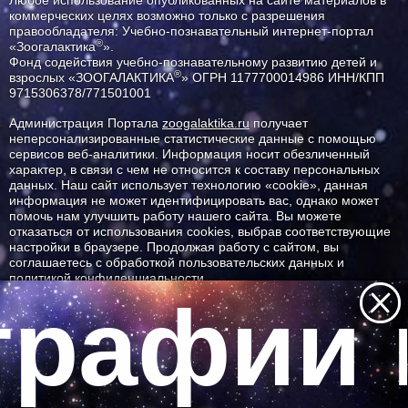
Любое использование опубликованных на сайте материалов в
коммерческих целях возможно только с разрешения
правообладателя: Учебно-познавательный интернет-портал
®
«Зоогалактика
».
Фонд содействия учебно-познавательному развитию детей и
®
взрослых «ЗООГАЛАКТИКА
» ОГРН 1177700014986 ИНН/КПП
9715306378/771501001
Администрация Портала
zoogalaktika.ru
получает
неперсонализированные статистические данные с помощью
сервисов веб-аналитики. Информация носит обезличенный
характер, в связи с чем не относится к составу персональных
данных. Наш сайт использует технологию «cookie», данная
информация не может идентифицировать вас, однако может
помочь нам улучшить работу нашего сайта. Вы можете
отказаться от использования cookies, выбрав соответствующие
настройки в браузере. Продолжая работу с сайтом, вы
соглашаетесь с обработкой пользовательских данных и
политикой конфиденциальности.
рафии 
ID ресурса: 2238
Все самое интересное