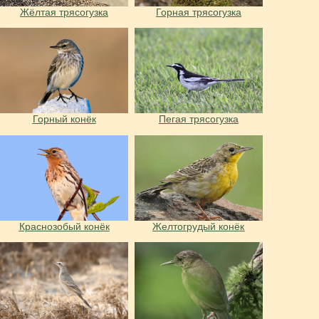
Жёлтая трясогузка
Горная трясогузка
Горный конёк
Пегая трясогузка
Краснозобый конёк
Желтогрудый конёк