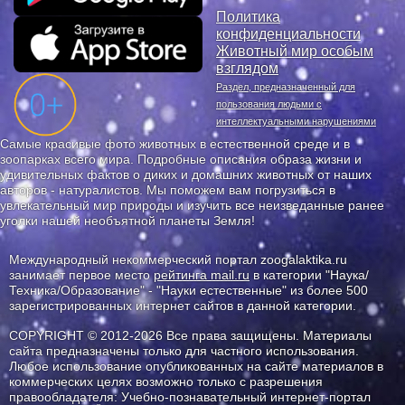
Политика
конфиденциальности
Животный мир особым
взглядом
Раздел, предназначенный для
пользования людьми с
интеллектуальными нарушениями
Самые красивые фото животных в естественной среде и в
зоопарках всего мира. Подробные описания образа жизни и
удивительных фактов о диких и домашних животных от наших
авторов - натуралистов. Мы поможем вам погрузиться в
увлекательный мир природы и изучить все неизведанные ранее
уголки нашей необъятной планеты Земля!
Международный некоммерческий портал zoogalaktika.ru
занимает первое место
рейтинга mail.ru
в категории "Наука/
Техника/Образование" - "Науки естественные" из более 500
зарегистрированных интернет сайтов в данной категории.
COPYRIGHT © 2012-2026 Все права защищены. Материалы
сайта предназначены только для частного использования.
Любое использование опубликованных на сайте материалов в
коммерческих целях возможно только с разрешения
правообладателя: Учебно-познавательный интернет-портал