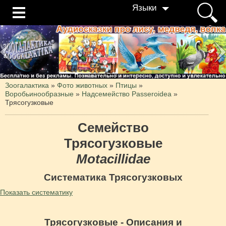
Языки
Зоогалактика
»
Фото животных
»
Птицы
»
Воробьинообразные
»
Надсемейство Passeroidea
»
Трясогузковые
Семейство
Трясогузковые
Motacillidae
Систематика Трясогузковых
Показать систематику
Трясогузковые - Описания и