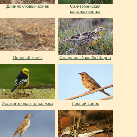
Длинноклювый конёк
Сан-томейская
короткохвостка
Полевой конёк
Скворцовый конёк Шарпа
Желтоголовая трясогузка
Лесной конёк