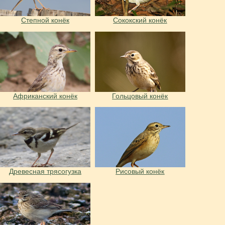
Степной конёк
Сококский конёк
Африканский конёк
Гольцовый конёк
Древесная трясогузка
Рисовый конёк