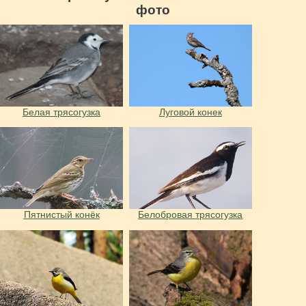
фото
Белая трясогузка
Луговой конек
Пятнистый конёк
Белобровая трясогузка