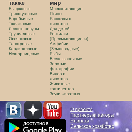
также
мир
Вьюрковые
Млекопитающие
Трясогузковые
Птицы
Воробьиные
Рассказы о
Ткачиковые
животных
Лесные певуны
Для детей
Трупиаловые
Рептилии
Овсянковые
(Пресмыкающиеся)
Танагровые
Амфибии
Кардиналовые
(Земноводные)
Нектарницевые
Рыбы
Беспозвоночные
Золотые
фотографии
Видео о
животных
Животные
континентов
Звуки животных
О проекте
Партнеры и авторы
Новости
Сельское хозяйство