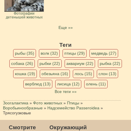
Фотографии
детенышей животных
Еще »»
Теги
рыбы (35)
волк (32)
птицы (29)
медведь (27)
собака (26)
рыбки (22)
аквариум (22)
рыбка (22)
кошка (19)
обезьяна (16)
лось (15)
слон (13)
верблюд (13)
лисица (12)
олень (11)
Все теги »»
Зоогалактика
»
Фото животных
»
Птицы
»
Воробьинообразные
»
Надсемейство Passeroidea
»
Трясогузковые
Смотрите
Окружающий