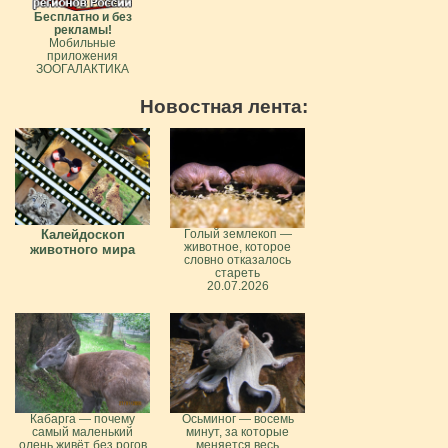
Бесплатно и без
рекламы!
Мобильные
приложения
ЗООГАЛАКТИКА
Новостная лента:
Калейдоскоп
Голый землекоп —
животное, которое
животного мира
словно отказалось
стареть
20.07.2026
Кабарга — почему
Осьминог — восемь
самый маленький
минут, за которые
олень живёт без рогов
меняется весь