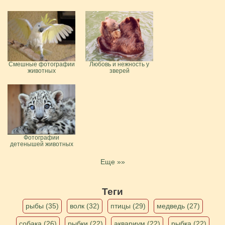
Смешные фотографии
Любовь и нежность у
животных
зверей
Фотографии
детенышей животных
Еще »»
Теги
рыбы (35)
волк (32)
птицы (29)
медведь (27)
собака (26)
рыбки (22)
аквариум (22)
рыбка (22)