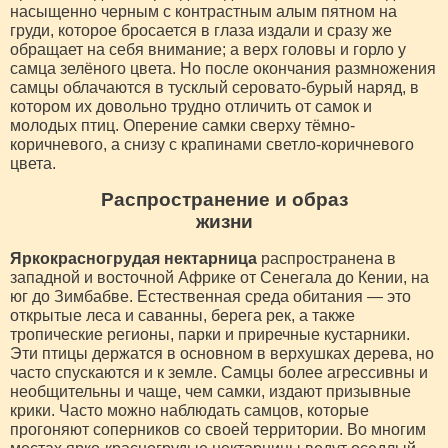
насыщенно черным с контрастным алым пятном на
груди, которое бросается в глаза издали и сразу же
обращает на себя внимание; а верх головы и горло у
самца зелёного цвета. Но после окончания размножения
самцы облачаются в тусклый серовато-бурый наряд, в
котором их довольно трудно отличить от самок и
молодых птиц. Оперение самки сверху тёмно-
коричневого, а снизу с крапинами светло-коричневого
цвета.
Распространение и образ
жизни
Яркокрасногрудая нектарница
распространена в
западной и восточной Африке от Сенегала до Кении, на
юг до Зимбабве. Естественная среда обитания — это
открытые леса и саванны, берега рек, а также
тропические регионы, парки и приречные кустарники.
Эти птицы держатся в основном в верхушках дерева, но
часто спускаются и к земле. Самцы более агрессивны и
необщительны и чаще, чем самки, издают призывные
крики. Часто можно наблюдать самцов, которые
прогоняют соперников со своей территории. Во многим