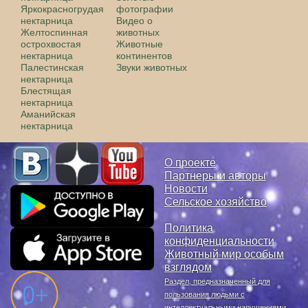
Яркокрасногрудая
фотографии
нектарница
Видео о
Желтоспинная
животных
острохвостая
Животные
нектарница
континентов
Палестинская
Звуки животных
нектарница
Блестящая
нектарница
Аманийская
нектарница
О проекте
Партнеры и авторы
Новости
Сельское хозяйство
Политика
конфиденциальности
Животный мир особым
взглядом
Раздел, предназначенный для
пользования людьми с
интеллектуальными нарушениями