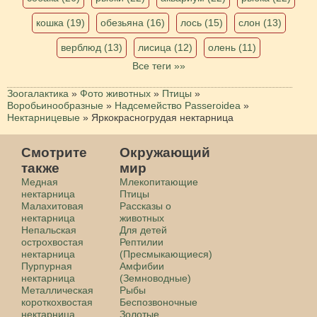
кошка (19)
обезьяна (16)
лось (15)
слон (13)
верблюд (13)
лисица (12)
олень (11)
Все теги »»
Зоогалактика
»
Фото животных
»
Птицы
»
Воробьинообразные
»
Надсемейство Passeroidea
»
Нектарницевые
»
Яркокрасногрудая нектарница
Смотрите
Окружающий
также
мир
Медная
Млекопитающие
нектарница
Птицы
Малахитовая
Рассказы о
нектарница
животных
Непальская
Для детей
острохвостая
Рептилии
нектарница
(Пресмыкающиеся)
Пурпурная
Амфибии
нектарница
(Земноводные)
Металлическая
Рыбы
короткохвостая
Беспозвоночные
нектарница
Золотые