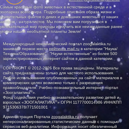
Самые красивые фото животных в естественной среде и в
зоопарках всего мира. Подробные описания образа жизни и
удивительных фактов о диких и домашних животных от наших
авторов - натуралистов. Мы поможем вам погрузиться в
увлекательный мир природы и изучить все неизведанные ранее
уголки нашей необъятной планеты Земля!
Международный некоммерческий портал zoogalaktika.ru
занимает первое место
рейтинга mail.ru
в категории "Наука/
Техника/Образование" - "Науки естественные" из более 500
зарегистрированных интернет сайтов в данной категории.
COPYRIGHT © 2012-2026 Все права защищены. Материалы
сайта предназначены только для частного использования.
Любое использование опубликованных на сайте материалов в
коммерческих целях возможно только с разрешения
правообладателя: Учебно-познавательный интернет-портал
®
«Зоогалактика
».
Фонд содействия учебно-познавательному развитию детей и
®
взрослых «ЗООГАЛАКТИКА
» ОГРН 1177700014986 ИНН/КПП
9715306378/771501001
Администрация Портала
zoogalaktika.ru
получает
неперсонализированные статистические данные с помощью
сервисов веб-аналитики. Информация носит обезличенный