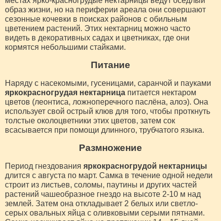
местах ярко-красногрудые нектарницы ведут оседлый
образ жизни, но на периферии ареала они совершают
сезонные кочевки в поисках районов с обильным
цветением растений. Этих нектарниц можно часто
видеть в декоративных садах и цветниках, где они
кормятся небольшими стайками.
Питание
Наряду с насекомыми, гусеницами, саранчой и пауками
яркокрасногрудая нектарница
питается нектаром
цветов (леонтиса, ложноперечного паслёна, алоэ). Она
использует свой острый клюв для того, чтобы проткнуть
толстые околоцветники этих цветов, затем сок
всасывается при помощи длинного, трубчатого языка.
Размножение
Период гнездования
яркокрасногрудой нектарницы
длится с августа по март. Самка в течение одной недели
строит из листьев, соломы, паутины и других частей
растений чашеобразное гнездо на высоте 2-10 м над
землей. Затем она откладывает 2 белых или светло-
серых овальных яйца с оливковыми серыми пятнами.