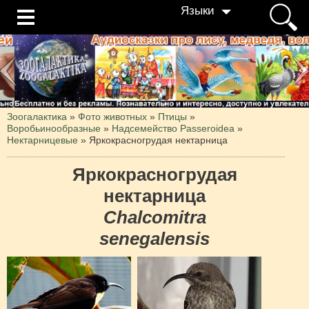
Языки
Зоогалактика
»
Фото животных
»
Птицы
»
Воробьинообразные
»
Надсемейство Passeroidea
»
Нектарницевые
»
Яркокрасногрудая нектарница
Яркокрасногрудая
нектарница
Chalcomitra
senegalensis