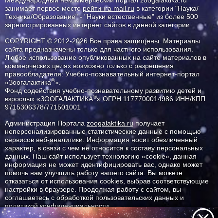
Международный некоммерческий портал zoogalaktika.ru
занимает первое место
рейтинга mail.ru
в категории "Наука/
Техника/Образование" - "Науки естественные" из более 500
зарегистрированных интернет сайтов в данной категории.
COPYRIGHT © 2012-2026 Все права защищены. Материалы
сайта предназначены только для частного использования.
Любое использование опубликованных на сайте материалов в
коммерческих целях возможно только с разрешения
правообладателя: Учебно-познавательный интернет-портал
®
«Зоогалактика
».
Фонд содействия учебно-познавательному развитию детей и
®
взрослых «ЗООГАЛАКТИКА
» ОГРН 1177700014986 ИНН/КПП
9715306378/771501001
Администрация Портала
zoogalaktika.ru
получает
неперсонализированные статистические данные с помощью
сервисов веб-аналитики. Информация носит обезличенный
характер, в связи с чем не относится к составу персональных
данных. Наш сайт использует технологию «cookie», данная
информация не может идентифицировать вас, однако может
помочь нам улучшить работу нашего сайта. Вы можете
отказаться от использования cookies, выбрав соответствующие
настройки в браузере. Продолжая работу с сайтом, вы
соглашаетесь с обработкой пользовательских данных и
политикой конфиденциальности.