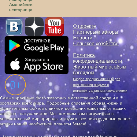
Аманийская
нектарница
О проекте
Партнеры и авторы
Новости
Сельское хозяйство
Политика
конфиденциальности
Животный мир особым
взглядом
Раздел, предназначенный для
пользования людьми с
интеллектуальными нарушениями
Самые красивые фото животных в естественной среде и в
зоопарках всего мира. Подробные описания образа жизни и
удивительных фактов о диких и домашних животных от наших
авторов - натуралистов. Мы поможем вам погрузиться в
увлекательный мир природы и изучить все неизведанные ранее
уголки нашей необъятной планеты Земля!