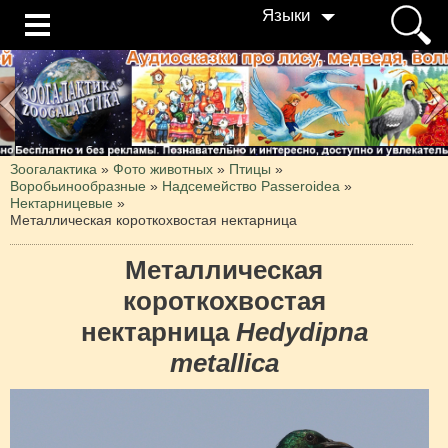
Языки
Зоогалактика
»
Фото животных
»
Птицы
»
Воробьинообразные
»
Надсемейство Passeroidea
»
Нектарницевые
»
Металлическая короткохвостая нектарница
Металлическая
короткохвостая
нектарница
Hedydipna
metallica