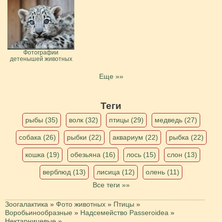
Фотографии
детенышей животных
Еще »»
Теги
рыбы (35)
волк (32)
птицы (29)
медведь (27)
собака (26)
рыбки (22)
аквариум (22)
рыбка (22)
кошка (19)
обезьяна (16)
лось (15)
слон (13)
верблюд (13)
лисица (12)
олень (11)
Все теги »»
Зоогалактика
»
Фото животных
»
Птицы
»
Воробьинообразные
»
Надсемейство Passeroidea
»
Нектарницевые
»