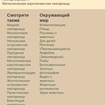
Металлическая короткохвостая нектарница
Смотрите
Окружающий
также
мир
Медная
Млекопитающие
нектарница
Птицы
Малахитовая
Рассказы о
нектарница
животных
Непальская
Для детей
острохвостая
Рептилии
нектарница
(Пресмыкающиеся)
Пурпурная
Амфибии
нектарница
(Земноводные)
Металлическая
Рыбы
короткохвостая
Беспозвоночные
нектарница
Золотые
Яркокрасногрудая
фотографии
нектарница
Видео о
Желтоспинная
животных
острохвостая
Животные
нектарница
континентов
Палестинская
Звуки животных
нектарница
Блестящая
нектарница