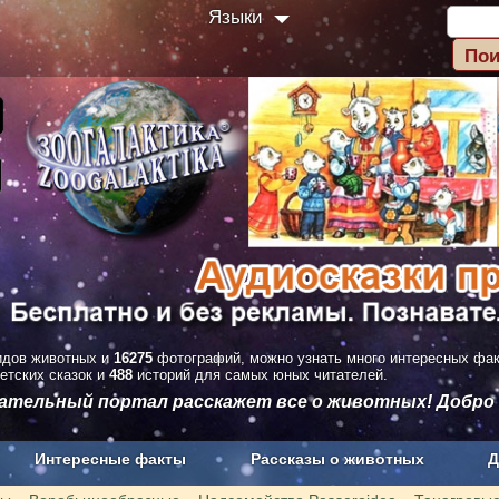
Языки
дов животных и
16275
фотографий, можно узнать много интересных фа
етских сказок и
488
историй для самых юных читателей.
вательный портал расскажет все о животных! Добро
Интересные факты
Рассказы о животных
Д
з рекламы
О проекте