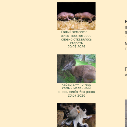
п
п
Голый землекоп —
животное, которое
"
словно отказалось
м
стареть
20.07.2026
т
П
Кабарга — почему
самый маленький
олень живёт без рогов
20.07.2026