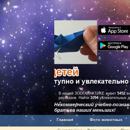
В нашей ЗООГАЛАКТИКЕ живет
5452
ви
рассказов. Найти
1094
увлекательных д
Некоммерческий учебно-позна
братьев наших меньших!
Главная
Фото животных
Наши приложения. Бесплатно и бе