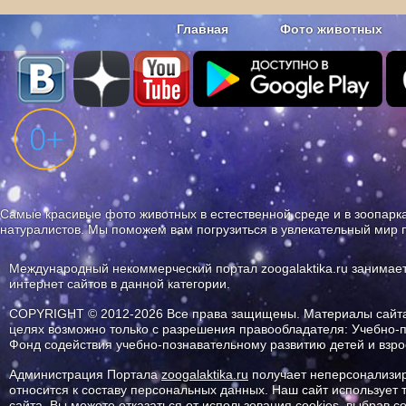
Главная
Фото животных
Наши приложения. Бесплатно и бе
Самые красивые фото животных в естественной среде и в зоопарка
натуралистов. Мы поможем вам погрузиться в увлекательный мир 
Международный некоммерческий портал zoogalaktika.ru занимае
интернет сайтов в данной категории.
COPYRIGHT © 2012-2026 Все права защищены. Материалы сайта 
целях возможно только с разрешения правообладателя: Учебно-
Фонд содействия учебно-познавательному развитию детей и вз
Администрация Портала
zoogalaktika.ru
получает неперсонализир
относится к составу персональных данных. Наш сайт использует
сайта. Вы можете отказаться от использования cookies, выбрав 