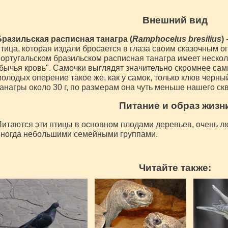
Внешний вид
Бразильская расписная танагра (
Ramphocelus bresilius
)
-
тица, которая издали бросается в глаза своим сказочным о
ортугальском бразильском расписная танагра имеет несколь
бычья кровь". Самочки выглядят значительно скромнее самц
олодых оперение такое же, как у самок, только клюв черны
анагры около 30 г, по размерам она чуть меньше нашего ск
Питание и образ жизн
итаются эти птицы в основном плодами деревьев, очень л
иногда небольшими семейными группами.
Читайте также: