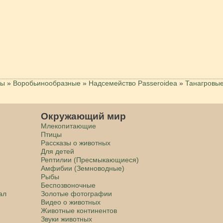
цы
»
Воробьинообразные
»
Надсемейство Passeroidea
»
Танагровы
Окружающий мир
Млекопитающие
Птицы
Рассказы о животных
Для детей
Рептилии (Пресмыкающиеся)
Амфибии (Земноводные)
Рыбы
Беспозвоночные
ал
Золотые фотографии
Видео о животных
Животные континентов
Звуки животных