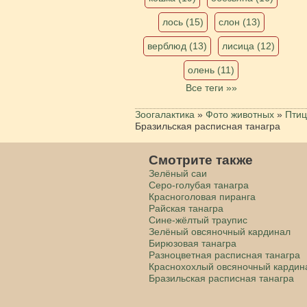
лось (15)
слон (13)
верблюд (13)
лисица (12)
олень (11)
Все теги »»
Зоогалактика
»
Фото животных
»
Пти
Бразильская расписная танагра
Смотрите также
Зелёный саи
Серо-голубая танагра
Красноголовая пиранга
Райская танагра
Сине-жёлтый траупис
Зелёный овсяночный кардинал
Бирюзовая танагра
Разноцветная расписная танагра
Краснохохлый овсяночный кардин
Бразильская расписная танагра