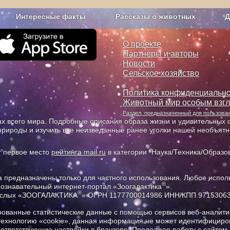
Интересные факты
Рассказы о животных
Д
з рекламы
О проекте
О проекте
Партнеры и авторы
Новости
Сельское хозяйство
Политика конфиденциально
Животный мир особым взг
Раздел, предназначенный для пользов
х всего мира. Подробные описания образа жизни и удивительных ф
природы и изучить все неизведанные ранее уголки нашей необъят
т первое место
рейтинга mail.ru
в категории "Наука/Техника/Образов
предназначены только для частного использования. Любое исполь
®
познавательный интернет-портал «Зоогалактика
».
®
рослых «ЗООГАЛАКТИКА
» ОГРН 1177700014986 ИНН/КПП 9715306
ованные статистические данные с помощью сервисов веб-аналитик
 технологию «cookie», данная информация не может идентифициров
соответствующие настройки в браузере. Продолжая работу с сайтом