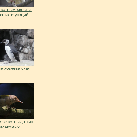
вотным хвосты.
есных функций
е хозяева скал
 животных, птиц
насекомых