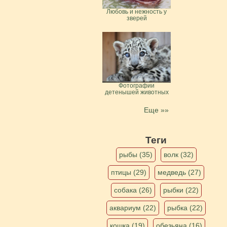
Любовь и нежность у
зверей
Фотографии
детенышей животных
Еще »»
Теги
рыбы (35)
волк (32)
птицы (29)
медведь (27)
собака (26)
рыбки (22)
аквариум (22)
рыбка (22)
кошка (19)
обезьяна (16)