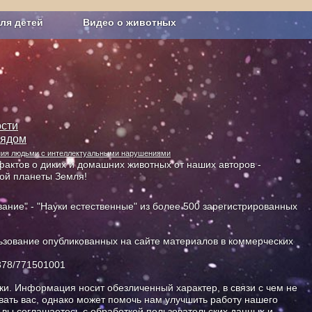
ля детей
Видео о животных
Сельское хозяйство
сти
лядом
ания людьми с интеллектуальными нарушениями
актов о диких и домашних животных от наших авторов -
ной планеты Земля!
ание" - "Науки естественные" из более 500 зарегистрированных
зование опубликованных на сайте материалов в коммерческих
378/771501001
и. Информация носит обезличенный характер, в связи с чем не
ать вас, однако может помочь нам улучшить работу нашего
, вы соглашаетесь с обработкой пользовательских данных и