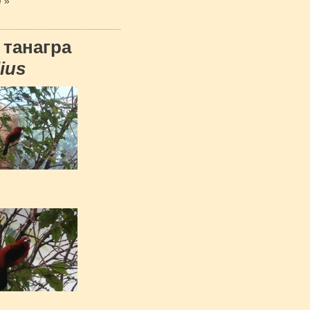
е
»
 танагра
ius