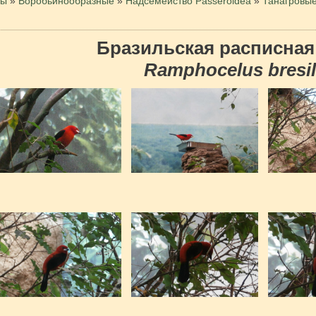
цы
»
Воробьинообразные
»
Надсемейство Passeroidea
»
Танагровы
Бразильская расписная
Ramphocelus bresil