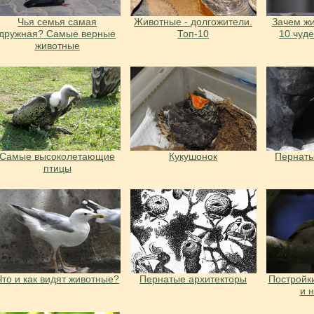
Чья семья самая
Животные - долгожители.
Зачем жи
дружная? Самые верные
Топ-10
10 чуд
животные
Самые высоколетающие
Кукушонок
Пернаты
птицы
Что и как видят животные?
Пернатые архитекторы
Постройки
и 