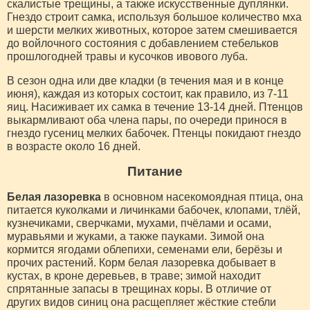
скалистые трещины, а также искусственные дуплянки.
Гнездо строит самка, используя большое количество мха
и шерсти мелких животных, которое затем смешивается
до войлочного состояния с добавлением стебельков
прошлогодней травы и кусочков ивового луба.
В сезон одна или две кладки (в течения мая и в конце
июня), каждая из которых состоит, как правило, из 7-11
яиц. Насиживает их самка в течение 13-14 дней. Птенцов
выкармливают оба члена пары, по очереди принося в
гнездо гусениц мелких бабочек. Птенцы покидают гнездо
в возрасте около 16 дней.
Питание
Белая лазоревка
в основном насекомоядная птица, она
питается куколками и личинками бабочек, клопами, тлёй,
кузнечиками, сверчками, мухами, пчёлами и осами,
муравьями и жуками, а также пауками. Зимой она
кормится ягодами облепихи, семенами ели, берёзы и
прочих растений. Корм белая лазоревка добывает в
кустах, в кроне деревьев, в траве; зимой находит
спрятанные запасы в трещинах коры. В отличие от
других видов синиц она расщепляет жёсткие стебли