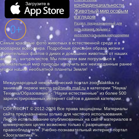
конфиденциальности
Животный мир особым
взглядом
Раздел, предназначенный для
пользования людьми с
интеллектуальными нарушениями
Самые красивые фото животных в естественной среде и в
зоопарках всего мира. Подробные описания образа жизни и
удивительных фактов о диких и домашних животных от наших
авторов - натуралистов. Мы поможем вам погрузиться в
увлекательный мир природы и изучить все неизведанные ранее
уголки нашей необъятной планеты Земля!
Международный некоммерческий портал zoogalaktika.ru
занимает первое место
рейтинга mail.ru
в категории "Наука/
Техника/Образование" - "Науки естественные" из более 500
зарегистрированных интернет сайтов в данной категории.
COPYRIGHT © 2012-2026 Все права защищены. Материалы
сайта предназначены только для частного использования.
Любое использование опубликованных на сайте материалов в
коммерческих целях возможно только с разрешения
правообладателя: Учебно-познавательный интернет-портал
®
«Зоогалактика
».