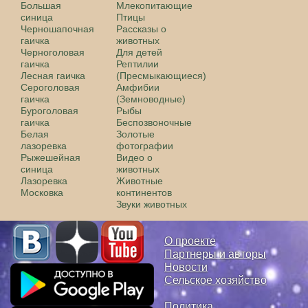
Большая
Млекопитающие
синица
Птицы
Черношапочная
Рассказы о
гаичка
животных
Черноголовая
Для детей
гаичка
Рептилии
Лесная гаичка
(Пресмыкающиеся)
Сероголовая
Амфибии
гаичка
(Земноводные)
Буроголовая
Рыбы
гаичка
Беспозвоночные
Белая
Золотые
лазоревка
фотографии
Рыжешейная
Видео о
синица
животных
Лазоревка
Животные
Московка
континентов
Звуки животных
О проекте
Партнеры и авторы
Новости
Сельское хозяйство
Политика