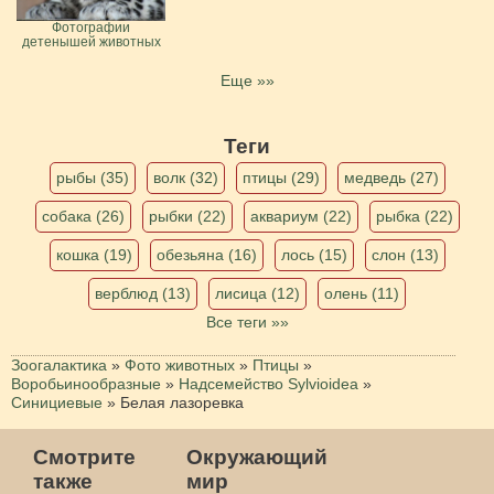
Фотографии
детенышей животных
Еще »»
Теги
рыбы (35)
волк (32)
птицы (29)
медведь (27)
собака (26)
рыбки (22)
аквариум (22)
рыбка (22)
кошка (19)
обезьяна (16)
лось (15)
слон (13)
верблюд (13)
лисица (12)
олень (11)
Все теги »»
Зоогалактика
»
Фото животных
»
Птицы
»
Воробьинообразные
»
Надсемейство Sylvioidea
»
Синициевые
»
Белая лазоревка
Смотрите
Окружающий
также
мир