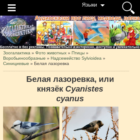
Языки
Зоогалактика
»
Фото животных
»
Птицы
»
Воробьинообразные
»
Надсемейство Sylvioidea
»
Синициевые
»
Белая лазоревка
Белая лазоревка, или
князёк
Cyanistes
cyanus