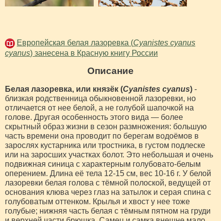
Европейская белая лазоревка (
Cyanistes cyanus
cyanus
) занесена в Красную книгу России
Описание
Белая лазоревка, или князёк (
Cyanistes cyanus
)
-
близкая родственница обыкновенной лазоревки, но
отличается от нее белой, а не голубой шапочкой на
голове. Другая особенность этого вида — более
скрытный образ жизни в сезон размножения: большую
часть времени она проводит по берегам водоёмов в
зарослях кустарника или тростника, в густом подлеске
или на заросших участках болот. Это небольшая и очень
подвижная синица с характерным голубовато-белым
оперением. Длина её тела 12-15 см, вес 10-16 г. У белой
лазоревки белая голова с тёмной полоской, ведущей от
основания клюва через глаз на затылок и серая спина с
голубоватым оттенком. Крылья и хвост у нее тоже
голубые; нижняя часть белая с тёмным пятном на груди
и верхней части брюшка. Самец и самка внешне мало