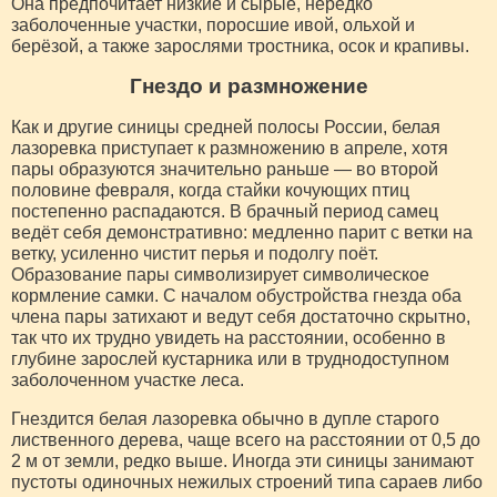
Она предпочитает низкие и сырые, нередко
заболоченные участки, поросшие ивой, ольхой и
берёзой, а также зарослями тростника, осок и крапивы.
Гнездо и размножение
Как и другие синицы средней полосы России, белая
лазоревка приступает к размножению в апреле, хотя
пары образуются значительно раньше — во второй
половине февраля, когда стайки кочующих птиц
постепенно распадаются. В брачный период самец
ведёт себя демонстративно: медленно парит с ветки на
ветку, усиленно чистит перья и подолгу поёт.
Образование пары символизирует символическое
кормление самки. С началом обустройства гнезда оба
члена пары затихают и ведут себя достаточно скрытно,
так что их трудно увидеть на расстоянии, особенно в
глубине зарослей кустарника или в труднодоступном
заболоченном участке леса.
Гнездится белая лазоревка обычно в дупле старого
лиственного дерева, чаще всего на расстоянии от 0,5 до
2 м от земли, редко выше. Иногда эти синицы занимают
пустоты одиночных нежилых строений типа сараев либо