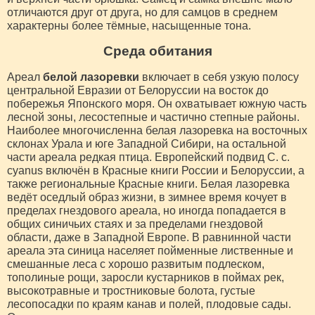
отличаются друг от друга, но для самцов в среднем
характерны более тёмные, насыщенные тона.
Среда обитания
Ареал
белой лазоревки
включает в себя узкую полосу
центральной Евразии от Белоруссии на восток до
побережья Японского моря. Он охватывает южную часть
лесной зоны, лесостепные и частично степные районы.
Наиболее многочисленна белая лазоревка на восточных
склонах Урала и юге Западной Сибири, на остальной
части ареала редкая птица. Европейский подвид C. c.
cyanus включён в Красные книги России и Белоруссии, а
также региональные Красные книги. Белая лазоревка
ведёт оседлый образ жизни, в зимнее время кочует в
пределах гнездового ареала, но иногда попадается в
общих синичьих стаях и за пределами гнездовой
области, даже в Западной Европе. В равнинной части
ареала эта синица населяет пойменные лиственные и
смешанные леса с хорошо развитым подлеском,
тополиные рощи, заросли кустарников в поймах рек,
высокотравные и тростниковые болота, густые
лесопосадки по краям канав и полей, плодовые сады.