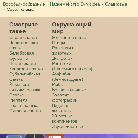
Воробьинообразные
»
Надсемейство Sylvioidea
»
Славковые
»
Серая славка
Смотрите
Окружающий
также
мир
Серая славка
Млекопитающие
Черноголовая
Птицы
славка
Рассказы о
Белобровая
животных
фулветта
Для детей
Пегая славка
Рептилии
Кипрская славка
(Пресмыкающиеся)
Субальпийская
Амфибии
славка
(Земноводные)
Йеменская
Рыбы
синичья славка
Беспозвоночные
Славка
Золотые
Рюппеля
фотографии
Горная славка
Видео о
Очковая славка
животных
Животные
континентов
Звуки животных