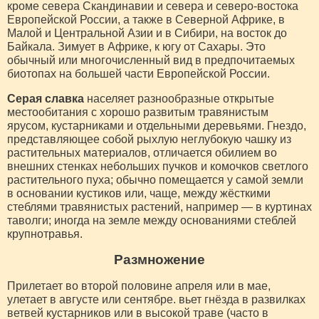
кроме севера Скандинавии и севера и северо-востока
Европейской России, а также в Северной Африке, в
Малой и Центральной Азии и в Сибири, на восток до
Байкала. Зимует в Африке, к югу от Сахары. Это
обычный или многочисленный вид в предпочитаемых
биотопах на большей части Европейской России.
Серая славка
населяет разнообразные открытые
местообитания с хорошо развитым травянистым
ярусом, кустарниками и отдельными деревьями. Гнездо,
представляющее собой рыхлую неглубокую чашку из
растительных материалов, отличается обилием во
внешних стенках небольших пучков и комочков светлого
растительного пуха; обычно помещается у самой земли
в основании кустиков или, чаще, между жёсткими
стеблями травянистых растений, например — в куртинах
таволги; иногда на земле между основаниями стеблей
крупнотравья.
Размножение
Прилетает во второй половине апреля или в мае,
улетает в августе или сентябре. вьет гнёзда в развилках
ветвей кустарников или в высокой траве (часто в