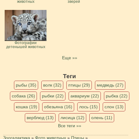
животных
зверей
Фотографии
детенышей животных
Еще »»
Теги
рыбы (35)
волк (32)
птицы (29)
медведь (27)
собака (26)
рыбки (22)
аквариум (22)
рыбка (22)
кошка (19)
обезьяна (16)
лось (15)
слон (13)
верблюд (13)
лисица (12)
олень (11)
Все теги »»
Зоогалактика
»
Фото животных
»
Птицы
»