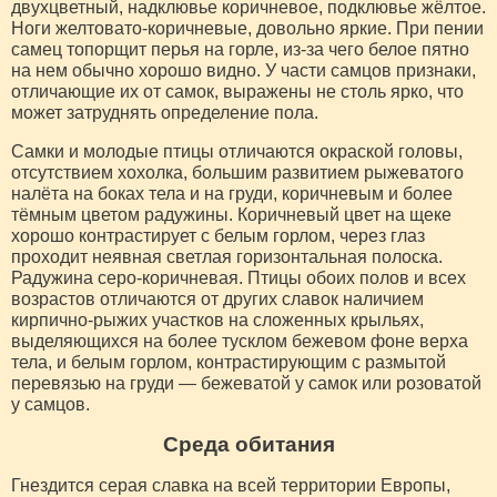
двухцветный, надклювье коричневое, подклювье жёлтое.
Ноги желтовато-коричневые, довольно яркие. При пении
самец топорщит перья на горле, из-за чего белое пятно
на нем обычно хорошо видно. У части самцов признаки,
отличающие их от самок, выражены не столь ярко, что
может затруднять определение пола.
Самки и молодые птицы отличаются окраской головы,
отсутствием хохолка, большим развитием рыжеватого
налёта на боках тела и на груди, коричневым и более
тёмным цветом радужины. Коричневый цвет на щеке
хорошо контрастирует с белым горлом, через глаз
проходит неявная светлая горизонтальная полоска.
Радужина серо-коричневая. Птицы обоих полов и всех
возрастов отличаются от других славок наличием
кирпично-рыжих участков на сложенных крыльях,
выделяющихся на более тусклом бежевом фоне верха
тела, и белым горлом, контрастирующим с размытой
перевязью на груди — бежеватой у самок или розоватой
у самцов.
Среда обитания
Гнездится серая славка на всей территории Европы,