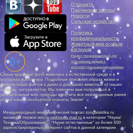
О проекте
Партнеры и авторы
Новости
Сельское хозяйство
Политика
конфиденциальности
Животный мир особым
взглядом
Раздел, предназначенный для
пользования людьми с
интеллектуальными нарушениями
Самые красивые фото животных в естественной среде и в
зоопарках всего мира. Подробные описания образа жизни и
удивительных фактов о диких и домашних животных от наших
авторов - натуралистов. Мы поможем вам погрузиться в
увлекательный мир природы и изучить все неизведанные ранее
уголки нашей необъятной планеты Земля!
Международный некоммерческий портал zoogalaktika.ru
занимает первое место
рейтинга mail.ru
в категории "Наука/
Техника/Образование" - "Науки естественные" из более 500
зарегистрированных интернет сайтов в данной категории.