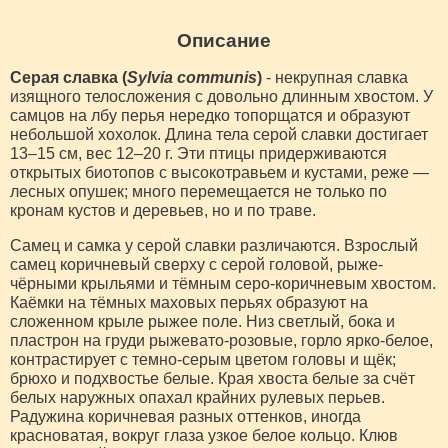
Описание
Серая славка (
Sylvia communis
)
- некрупная славка
изящного телосложения с довольно длинным хвостом. У
самцов на лбу перья нередко топорщатся и образуют
небольшой хохолок. Длина тела серой славки достигает
13–15 см, вес 12–20 г. Эти птицы придерживаются
открытых биотопов с высокотравьем и кустами, реже —
лесных опушек; много перемещается не только по
кронам кустов и деревьев, но и по траве.
Самец и самка у серой славки различаются. Взрослый
самец коричневый сверху с серой головой, рыже-
чёрными крыльями и тёмным серо-коричневым хвостом.
Каёмки на тёмных маховых перьях образуют на
сложенном крыле рыжее поле. Низ светлый, бока и
пластрон на груди рыжевато-розовые, горло ярко-белое,
контрастирует с темно-серым цветом головы и щёк;
брюхо и подхвостье белые. Края хвоста белые за счёт
белых наружных опахал крайних рулевых перьев.
Радужина коричневая разных оттенков, иногда
красноватая, вокруг глаза узкое белое кольцо. Клюв