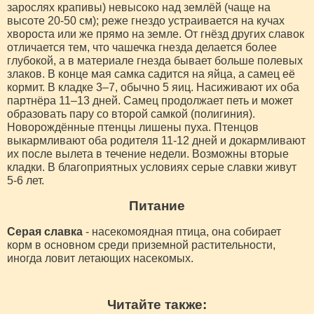
зарослях крапивы) невысоко над землёй (чаще на
высоте 20-50 см); реже гнездо устраивается на кучах
хвороста или же прямо на земле. От гнёзд других славок
отличается тем, что чашечка гнезда делается более
глубокой, а в материале гнезда бывает больше полевых
злаков. В конце мая самка садится на яйца, а самец её
кормит. В кладке 3–7, обычно 5 яиц. Насиживают их оба
партнёра 11–13 дней. Самец продолжает петь и может
образовать пару со второй самкой (полигиния).
Новорождённые птенцы лишены пуха. Птенцов
выкармливают оба родителя 11-12 дней и докармливают
их после вылета в течение недели. Возможны вторые
кладки. В благоприятных условиях серые славки живут
5-6 лет.
Питание
Серая славка
- насекомоядная птица, она собирает
корм в основном среди приземной растительности,
иногда ловит летающих насекомых.
Читайте также: