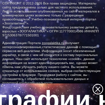
COPYRIGHT © 2012-2026 Все права защищены. Материалы
сайта предназначены только для частного использования.
Любое использование опубликованных на сайте материалов в
коммерческих целях возможно только с разрешения
правообладателя: Учебно-познавательный интернет-портал
®
«Зоогалактика
».
Фонд содействия учебно-познавательному развитию детей и
®
взрослых «ЗООГАЛАКТИКА
» ОГРН 1177700014986 ИНН/КПП
9715306378/771501001
Администрация Портала
zoogalaktika.ru
получает
неперсонализированные статистические данные с помощью
сервисов веб-аналитики. Информация носит обезличенный
характер, в связи с чем не относится к составу персональных
данных. Наш сайт использует технологию «cookie», данная
информация не может идентифицировать вас, однако может
помочь нам улучшить работу нашего сайта. Вы можете
отказаться от использования cookies, выбрав соответствующие
настройки в браузере. Продолжая работу с сайтом, вы
соглашаетесь с обработкой пользовательских данных и
политикой конфиденциальности.
графии н
ID ресурса: 3316